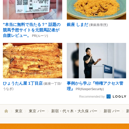
"本当に無料で当たる？" 話題の
銀座 しまだ
(東銀座/割烹)
競馬予想サイトを元競馬記者が
自腹レビュー。
PR(ルーツ)
ひょうたん屋 1丁目店
事例から学ぶ『特権アクセス管
(銀座一丁目/
理』
うなぎ)
PR(KeeperSecurity)
Recommended by
東京
東京 バー
新宿・代々木・大久保 バー
新宿 バー