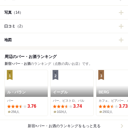
写真
（14）
口コミ
（2）
地図
周辺のバー・お酒ランキング
新宿
×
バー・お酒
のランキング（点数の高いお店）です。
1
2
3
ル・パラン
イーグル
BERG
バー
バー、ビストロ、バル
カフェ、ビアバー、
3.76
3.74
3.73
256人
1024人
2932人
新宿×バー・お酒
のランキングをもっと見る