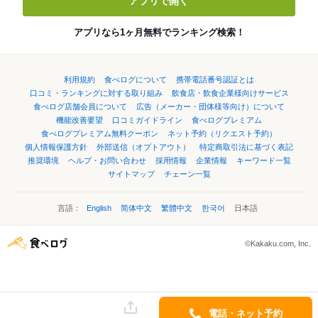
アプリで開く
アプリなら1ヶ月無料でランキング検索！
利用規約
食べログについて
携帯電話番号認証とは
口コミ・ランキングに対する取り組み
飲食店・飲食企業様向けサービス
食べログ店舗会員について
広告（メーカー・団体様等向け）について
機能改善要望
口コミガイドライン
食べログプレミアム
食べログプレミアム無料クーポン
ネット予約（リクエスト予約）
個人情報保護方針
外部送信（オプトアウト）
特定商取引法に基づく表記
推奨環境
ヘルプ・お問い合わせ
採用情報
企業情報
キーワード一覧
サイトマップ
チェーン一覧
言語：
English
简体中文
繁體中文
한국어
日本語
©Kakaku.com, Inc.
電話・ネット予約