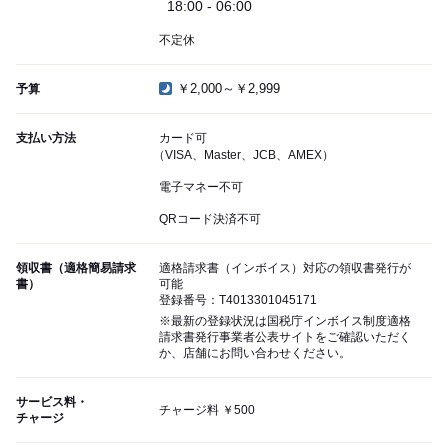
18:00 - 06:00
不定休
￥2,000～￥2,999
予算
支払い方法
カード可
（VISA、Master、JCB、AMEX）
電子マネー不可
QRコード決済不可
領収書（適格簡易請求
適格請求書（インボイス）対応の領収書発行が
書）
可能
登録番号：T4013301045171
※最新の登録状況は国税庁インボイス制度適格
請求書発行事業者公表サイトをご確認いただく
か、店舗にお問い合わせください。
サービス料・
チャージ料 ￥500
チャージ