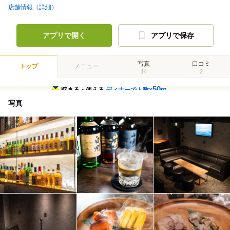
店舗情報（詳細）
アプリで開く
アプリで保存
写真
口コミ
トップ
メニュー
14
2
50
貯まる・使える
ディナーで人数×
pt
写真