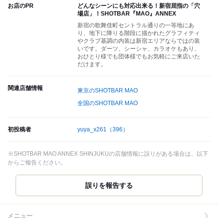
お店のPR
どんなシーンにも対応出来る！新宿屈指の「穴
場店」！SHOTBAR『MAO』ANNEX
新宿の歌舞伎町セントラル通りの一等地にあ
り、地下に降りる階段に描かれたグラフィティ
やクラブ基調の内装は新宿エリアならではの装
いです。ダーツ、シーシャ、カラオケもあり、
おひとり様でも団体様でもお気軽にご来店いた
だけます。
関連店舗情報
東京のSHOTBAR MAO
全国のSHOTBAR MAO
初投稿者
yuya_x261
（396）
※SHOTBAR MAO ANNEX SHINJUKUの店舗情報に誤りがある場合は、以下
からご報告ください。
誤りを報告する
メニュー