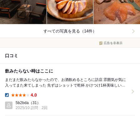
すべての写真を見る（14件）
広告を非表示
口コミ
飲みたらない時はここに
まだまだ飲みたらなかったので、お酒飲めるところに訪店 雰囲気が気に
入ってまた来てしまった 先ずはショットで乾杯 かけつけ1杯美味しい
ね〜 チェイサージャスハイを 小腹...
4.0
Dinner:
5b2bda
（31）
2025/10 訪問
2回