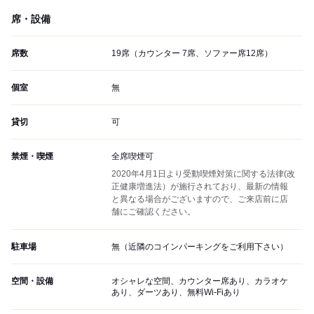
席・設備
席数
19席（カウンター 7席、ソファー席12席）
個室
無
貸切
可
禁煙・喫煙
全席喫煙可
2020年4月1日より受動喫煙対策に関する法律(改
正健康増進法）が施行されており、最新の情報
と異なる場合がございますので、ご来店前に店
舗にご確認ください。
駐車場
無（近隣のコインパーキングをご利用下さい）
空間・設備
オシャレな空間、カウンター席あり、カラオケ
あり、ダーツあり、無料Wi-Fiあり