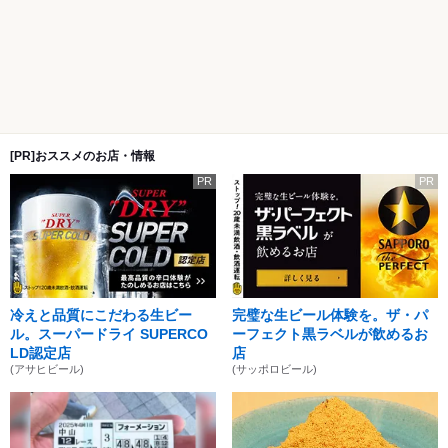
[PR]おススメのお店・情報
PR
PR
冷えと品質にこだわる生ビー
完璧な生ビール体験を。ザ・パ
ル。スーパードライ SUPERCO
ーフェクト黒ラベルが飲めるお
LD認定店
店
(アサヒビール)
(サッポロビール)