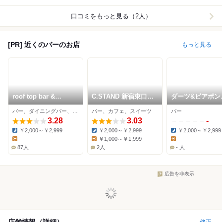
口コミをもっと見る（2人）
[PR] 近くのバーのお店
もっと見る
roof top bar &
C.STAND 新宿東口駅
ダーツ&ビアポン
terrace G
前店
BASE1 新宿店
バー、ダイニングバー、レストラン
バー、カフェ、スイーツ
バー
3.28
3.03
-
￥2,000～￥2,999
￥2,000～￥2,999
￥2,000～￥2,999
Dinner:
Dinner:
Dinner:
-
￥1,000～￥1,999
-
Lunch:
Lunch:
Lunch:
87人
2人
- 人
広告を非表示
店舗情報（詳細）