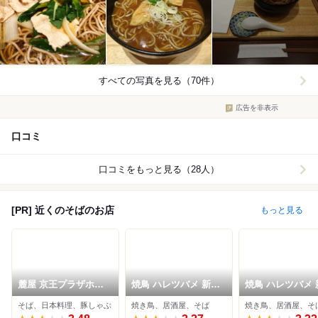
すべての写真を見る（70件）
広告を非表示
口コミ
口コミをもっと見る（28人）
[PR] 近くのそばのお店
もっと見る
麓屋 京王プラザホテ
焼鳥 ハレツバメ 新宿
焼鳥 ハレツバメ 
ル
アイランドタワー店
三丁目店
そば、日本料理、豚しゃぶ
焼き鳥、居酒屋、そば
焼き鳥、居酒屋、そ