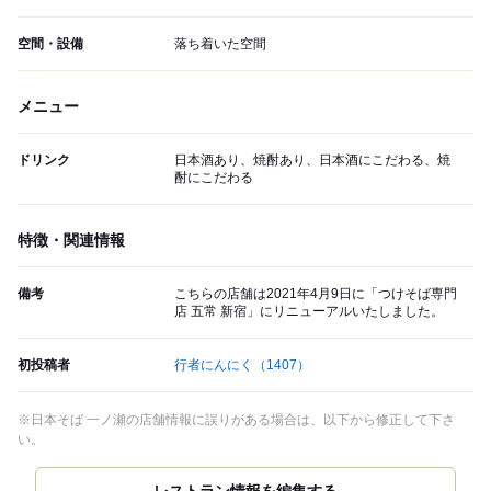
空間・設備
落ち着いた空間
メニュー
ドリンク
日本酒あり、焼酎あり、日本酒にこだわる、焼
酎にこだわる
特徴・関連情報
備考
こちらの店舗は2021年4月9日に「つけそば専門
店 五常 新宿」にリニューアルいたしました。
初投稿者
行者にんにく
（1407）
※日本そば 一ノ瀬の店舗情報に誤りがある場合は、以下から修正して下さ
い。