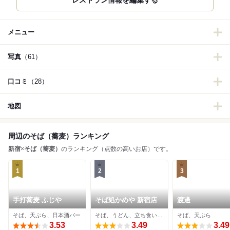
レストラン情報を編集する
メニュー
写真
（61）
口コミ
（28）
地図
周辺のそば（蕎麦）ランキング
新宿
×
そば（蕎麦）
のランキング（点数の高いお店）です。
1
2
3
手打蕎麦 ふじや
そば処かめや 新宿店
渡邊
そば、天ぷら、日本酒バー
そば、うどん、立ち食いそば
そば、天ぷら
3.53
3.49
3.49