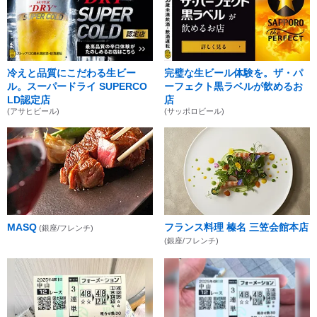
冷えと品質にこだわる生ビー
完璧な生ビール体験を。ザ・パ
ル。スーパードライ SUPERCO
ーフェクト黒ラベルが飲めるお
LD認定店
店
(アサヒビール)
(サッポロビール)
MASQ
フランス料理 榛名 三笠会館本店
(銀座/フレンチ)
(銀座/フレンチ)