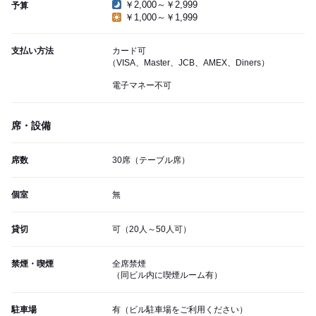
￥2,000～￥2,999
予算
￥1,000～￥1,999
支払い方法
カード可
（VISA、Master、JCB、AMEX、Diners）
電子マネー不可
席・設備
席数
30席（テーブル席）
個室
無
貸切
可（20人～50人可）
禁煙・喫煙
全席禁煙
（同ビル内に喫煙ルーム有）
駐車場
有（ビル駐車場をご利用ください）