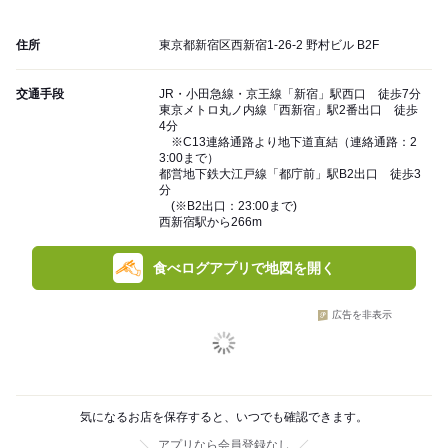
住所
東京都新宿区西新宿1-26-2 野村ビル B2F
交通手段
JR・小田急線・京王線「新宿」駅西口 徒歩7分
東京メトロ丸ノ内線「西新宿」駅2番出口 徒歩
4分
※C13連絡通路より地下道直結（連絡通路：2
3:00まで）
都営地下鉄大江戸線「都庁前」駅B2出口 徒歩3
分
(※B2出口：23:00まで)
西新宿駅から266m
食べログアプリで地図を開く
広告を非表示
気になるお店を保存すると、いつでも確認できます。
アプリなら会員登録なし