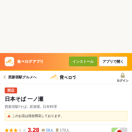
インストール
アプリで開く
西新宿駅グルメへ
ログイン
日本そば 一ノ瀬
西新宿駅/そば､ 居酒屋､ 日本料理
このお店は現在閉店しております。
3.28
28
人
170
人