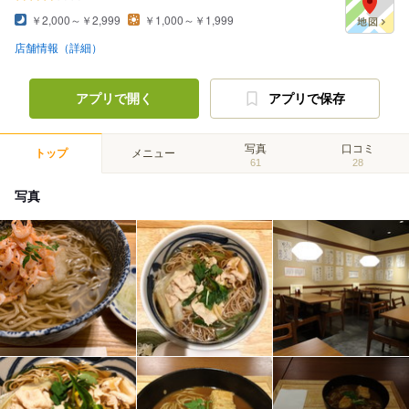
￥2,000～￥2,999
￥1,000～￥1,999
店舗情報（詳細）
アプリで開く
アプリで保存
写真
口コミ
トップ
メニュー
61
28
写真