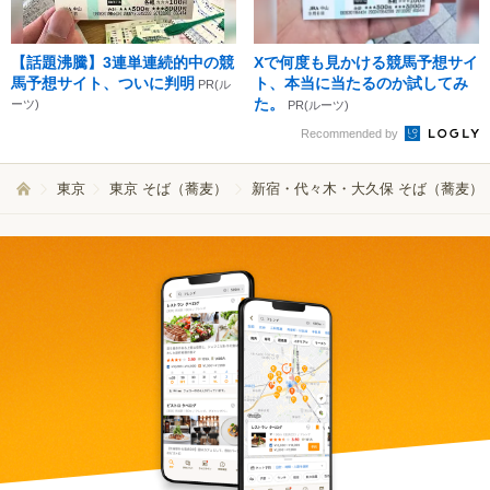
【話題沸騰】3連単連続的中の競
Xで何度も見かける競馬予想サイ
馬予想サイト、ついに判明
ト、本当に当たるのか試してみ
PR(ル
た。
ーツ)
PR(ルーツ)
Recommended by
東京
東京 そば（蕎麦）
新宿・代々木・大久保 そば（蕎麦）