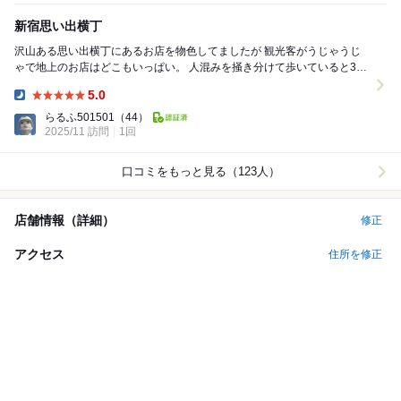
新宿思い出横丁
沢山ある思い出横丁にあるお店を物色してましたが 観光客がうじゃうじ
ゃで地上のお店はどこもいっぱい。 人混みを掻き分けて歩いていると3階
にあるお店を発見。 混んで無い事を祈...
5.0
Dinner:
らるふ501501
（44）
2025/11 訪問
1回
口コミをもっと見る（123人）
店舗情報（詳細）
修正
アクセス
住所を修正