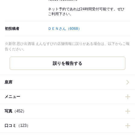
ネット予約であれば24時間受付可能です。ぜひ
ご利用下さい。
初投稿者
ＤＥＮさん
（6068）
※新宿 思ひ出酒場 えんなすびの店舗情報に誤りがある場合は、以下からご報
告ください。
誤りを報告する
座席
メニュー
写真
（452）
口コミ
（123）