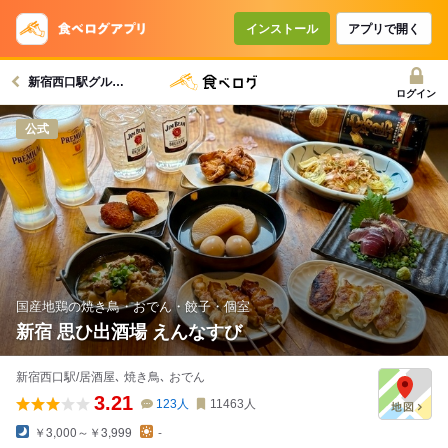
コースで使えるクーポン
戻る
インストール
アプリで開く
新宿西口駅グルメへ
クーポンを利用せず予約する
ログイン
公式
国産地鶏の焼き鳥・おでん・餃子・個室
新宿 思ひ出酒場 えんなすび
新宿西口駅/居酒屋､ 焼き鳥､ おでん
3.21
123
人
11463
人
￥3,000～￥3,999
-