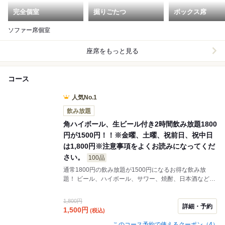
完全個室
掘りごたつ
ボックス席
ソファー席個室
座席をもっと見る
コース
人気No.1
飲み放題
角ハイボール、生ビール付き2時間飲み放題1800
円が1500円！！※金曜、土曜、祝前日、祝中日
は1,800円※注意事項をよくお読みになってくだ
さい。
100品
通常1800円の飲み放題が1500円になるお得な飲み放
題！ ビール、ハイボール、サワー、焼酎、日本酒など飲
み放題メニュー！
1,800円
詳細・予約
1,500
円
(税込)
このコース予約で使えるクーポン（4）