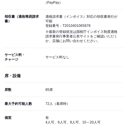
（PayPay）
領収書（適格簡易請求
適格請求書（インボイス）対応の領収書発行が
書）
可能
登録番号：T2010401065878
※最新の登録状況は国税庁インボイス制度適格
請求書発行事業者公表サイトをご確認いただく
か、店舗にお問い合わせください。
サービス料・
サービス料なし
チャージ
席・設備
席数
85席
最大予約可能人数
72人（着席時）
個室
有
4人可、6人可、8人可、10～20人可