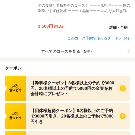
旬の食材と看板料理のコース！ ーーー魚料理ーーー 鰹の
刺身でまずは乾杯 ーーー１品物ーーー みんな大好き鶏の
唐揚げ！ 牛すじ煮込み豆腐 ーーー看板料理ーーー 当店
看板のあご出汁おでん、手打ち焼き鳥、特製えんなすび
3,500
円
(税込)
餃子 ーーー〆ーーー 〆は香ばしい匂いがたまらないソー
詳細・予約
ス焼きそば！
このコース予約で使えるクーポン（4）
すべてのコースを見る（5件）
クーポン
食べログ クーポン
【幹事様クーポン】8名様以上の予約で3000
円、20名様以上の予約で5000円の金券をお
会計時にプレゼント
食べログ クーポン
【団体様超得クーポン】8名様以上のご予約
で3000円引き、20名様以上のご予約で5000
円引き
食べログ クーポン