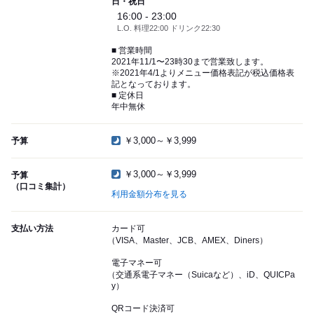
日・祝日
16:00 - 23:00
L.O. 料理22:00 ドリンク22:30
■ 営業時間
2021年11/1〜23時30まで営業致します。
※2021年4/1よりメニュー価格表記が税込価格表
記となっております。
■ 定休日
年中無休
￥3,000～￥3,999
予算
￥3,000～￥3,999
予算
（口コミ集計）
利用金額分布を見る
支払い方法
カード可
（VISA、Master、JCB、AMEX、Diners）
電子マネー可
（交通系電子マネー（Suicaなど）、iD、QUICPa
y）
QRコード決済可