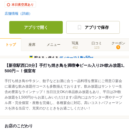
本日夜空席あり
店舗情報（詳細）
アプリで開く
アプリで保存
写真
口コミ
クーポン
トップ
座席
メニュー
452
123
5
50
貯まる・使える
ディナーで人数×
pt
【新宿駅西口0分】手打ち焼き鳥を満喫◆ビール入り2H飲み放題1,
500円～！個室有
手打ち焼き鳥や牛タン、餃子などお酒に合う一品料理を豊富にご用意◎宴会
に最適な飲み放題付コースも多数揃えております。飲み放題はサントリー生
含め豊富なラインナップ！当日注文OKの単品飲み放題もあり、平日は2H飲
み放題を1,500円からお楽しみいただけます♪店内にはカウンター席やテーブ
ル席・完全個室・座敷を完備し、各種宴会に対応。高いコストパフォーマン
スを誇る当店で、充実のひとときをお過ごしください！
お店のこだわり