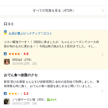
すべての写真を見る（471件）
口コミ
お店が選ぶピックアップ！口コミ
コスパ最強でーす！！ 2回目に来ましたが、ちゃんとシーズンでコース内
容が旬のものに変わる！！ 今回は秋刀魚が1人１匹付きでした。 そして
銀杏も出てきたり！！ お店がもう少しオシャレだったり、綺麗だった
4.0
り、だともっといいなとは思いますが、この美味しさとコスパには叶いま
Dinner:
せん！ 店員さんも最後ちゃんとエレベーター前に見送りに来てくれまし
3552a2
（279）
た！あまりに美味しかったので、感想伝えれて良かったです! ...
2025/09 訪問
2回
おでん食べ放題のクセ
新宿 思ひ出酒場 えんなすび@新宿西口 会社の送別会で利用しました。 事
前情報も特に無く、おでんの食べ放題を楽しめると聞いていました。 場
所は思い出横丁のすぐ近くファイブ...
3.2
Dinner:
ノリ@チーズと猫
（352）
2025/12 訪問
1回