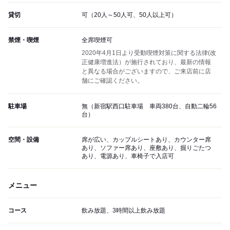
貸切
可（20人～50人可、50人以上可）
禁煙・喫煙
全席喫煙可
2020年4月1日より受動喫煙対策に関する法律(改
正健康増進法）が施行されており、最新の情報
と異なる場合がございますので、ご来店前に店
舗にご確認ください。
駐車場
無（新宿駅西口駐車場 車両380台、自動二輪56
台）
空間・設備
席が広い、カップルシートあり、カウンター席
あり、ソファー席あり、座敷あり、掘りごたつ
あり、電源あり、車椅子で入店可
メニュー
コース
飲み放題、3時間以上飲み放題