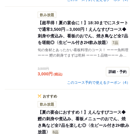
飲み放題
【超早得！夏の宴会に！】18:30までにスタート
で通常3,500円→3,000円！えんなすびコース◆
刺身や煮込み、看板のおでん、焼き鳥など全7品
を堪能◎〈生ビール付き2H飲み放題〉
7品
旬の食材とあったかい看板料理のコース！ ーーー魚料理
ーーー 鰹の刺身でまずは乾杯 ーーー１品物ーーー みん
な大好き鶏の唐揚げ！ 牛すじ煮込み豆腐 ーーー看板料理
ーーー 当店看板のあご出汁おでん、手打ち焼き鳥、特製
3,500円
えんなすび餃子 ーーー〆ーーー 〆は香ばしい匂いがたま
詳細・予約
3,000
円
(税込)
らないソース焼きそば！ ※18時30分を越えてスタート
の場合通常3500円になります。
このコース予約で使えるクーポン（4）
おすすめ
飲み放題
【夏の宴会におすすめ！】えんなすびコース◆
鰹の刺身や煮込み、看板メニューのおでん、焼
き鳥など全7品を楽しむ◎〈生ビール付き2H飲み
放題〉
8品