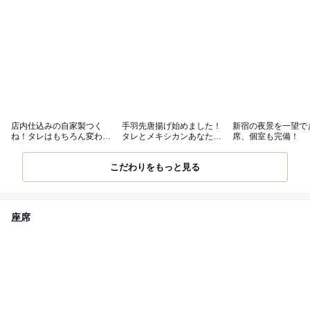
店内仕込みの自家製つく
手羽先唐揚げ始めました！
新宿の夜景を一望で
ね！タレはもちろん変わり
タレとメキシカンあなたは
席、個室も完備！
種もご用意！
どっち派！？
こだわりをもっと見る
座席