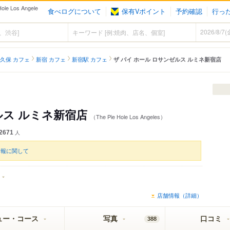
 Los Angele
食べログについて
保有Vポイント
予約確認
行っ
久保 カフェ
新宿 カフェ
新宿駅 カフェ
ザ パイ ホール ロサンゼルス ルミネ新宿店
ルス ルミネ新宿店
（The Pie Hole Los Angeles）
2671
人
情報に関して
店舗情報（詳細）
ュー・コース
写真
口コミ
388