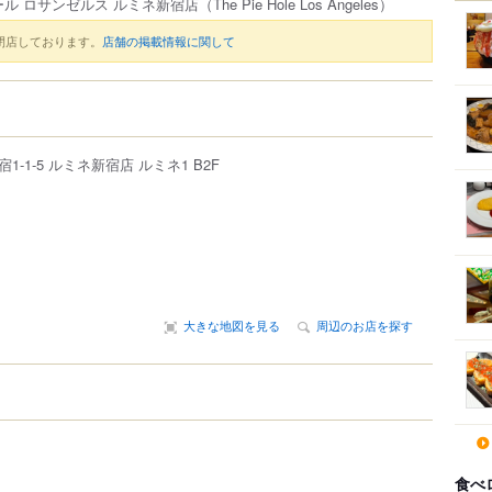
ール ロサンゼルス ルミネ新宿店
（The Pie Hole Los Angeles）
閉店しております。
店舗の掲載情報に関して
宿
1-1-5
ルミネ新宿店 ルミネ1 B2F
大きな地図を見る
周辺のお店を探す
食べ