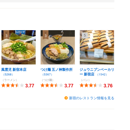
5
3
3
風雲児 新宿本店
つけ麺 五ノ神製作所
ジュウニブンベーカリ
ー 新宿店
（5268）
（5367）
（1542）
（ラーメン）
（つけ麺）
（パン）
3.77
3.77
3.76
新宿のレストラン情報を見る