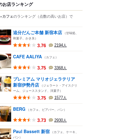
のお店ランキング
×カフェ
のランキング
（点数の高いお店）
で
追分だんご本舗 新宿本店
（甘味処、
和菓子、かき氷）
3.76
2194
人
CAFE AALIYA
（カフェ）
3.75
3368
人
プレミアム マリオジェラテリア
新宿伊勢丹店
（ジェラート・アイスクリ
ーム、ジューススタンド、洋菓子）
3.75
1577
人
BERG
（カフェ、ビアバー、パン）
3.73
2930
人
Paul Bassett 新宿
（カフェ、ケーキ、
パン）