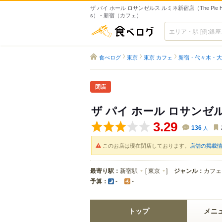
ザ パイ ホール ロサンゼルス ルミネ新宿店（The Pie Hole
s） - 新宿（カフェ）
食べログ
食べログ
東京
東京 カフェ
新宿・代々木・大
閉店
ザ パイ ホール ロサンゼ
3.29
136
人
このお店は現在閉店しております。
店舗の掲載
最寄り駅：
新宿駅
[
東京
]
ジャンル：
カフェ
予算：
-
-
トップ
メニ