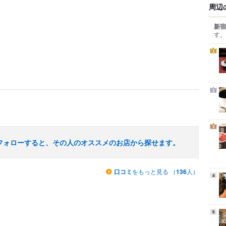
周辺
新宿
す。
1
2
3
フォローすると、その人のオススメのお店から探せます。
口コミ
をもっと見る （
136
人）
4
5