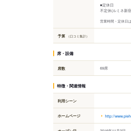
■定休日
不定休(ルミネ新宿
営業時間・定休日
予算
（口コミ集計）
席・設備
69席
席数
特徴・関連情報
利用シーン
ホームページ
http://www.pieh
2016年11月3日
オープン日