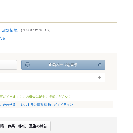
2）
..
店舗情報
（'17/01/02 16:16）
見る
印刷ページを表示
事ができます！この機会に是非ご登録ください！
い合わせる
レストラン情報編集のガイドライン
閉店・休業・移転・重複の報告