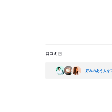
口コミ
？
好みのあう人を