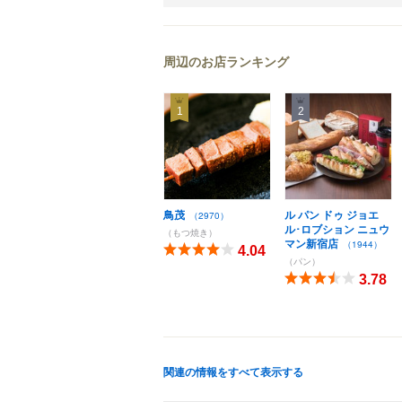
周辺のお店ランキング
1
2
鳥茂
ル パン ドゥ ジョエ
（2970）
ル･ロブション ニュウ
（もつ焼き）
マン新宿店
（1944）
4.04
（パン）
3.78
関連の情報をすべて表示する