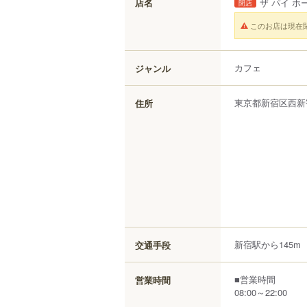
店名
ザ パイ ホ
閉店
このお店は現在
カフェ
ジャンル
東京都
新宿区
西新
住所
新宿駅から145m
交通手段
■営業時間
営業時間
08:00～22:00