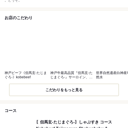
。どうぞ。
お店のこだわり
神戸ビーフ《但馬玄-たじま
神戸牛最高品質『但馬玄-た
世界自然遺産白神産
ぐろ-》kobebeef
じまぐろ-』サーロイン、リ
然水
ブロース
こだわりをもっと見る
コース
〖但馬玄-たじまぐろ-〗しゃぶすき コース