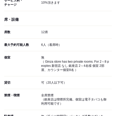
サービス料・
10%頂きます
チャージ
席・設備
席数
12席
最大予約可能人数
6人（着席時）
個室
無
（ Ginza store has two private rooms. For 2～8 p
eoples 新宿店 なし 銀座店 2～4名様 個室 2部
屋、カウンター個室8名 ）
貸切
可（20人以下可）
禁煙・喫煙
全席禁煙
（銀座店は喫煙所完備。個室は電子タバコも御
利用可能です）