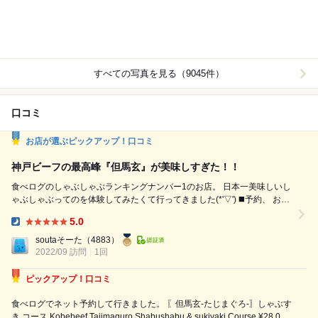
すべての写真を見る（9045件）
口コミ
お店が選ぶピックアップ！口コミ
神戸ビーフの最高峰『但馬玄』が美味しすぎた！！
食べログのしゃぶしゃぶランキングナンバー1のお店。 日本一美味しいし
ゃぶしゃぶってのを体験してみたくて行ってきました(*'▽') ◼️予約、 お一
人様で食べログ予約で簡単に出来ます。2週間くらい前でも簡単に予約出
5.0
来ました。 それも予約した一つの理由ですね(^^) ◼️場所、 大久保の韓国
Dinner:
料理のお店が並ぶ中に急にちゃんとした雰囲気のお店が出てきてビックリ
soutaそーた
（4883）
します(笑) ◼...
2022/09 訪問
1回
ピックアップ！口コミ
食べログでネット予約して行きました。 〖但馬玄-たじまぐろ-〗しゃぶす
き コース Kobebeef Tajimaguro Shabushabu & sukiyaki Course ¥28,000