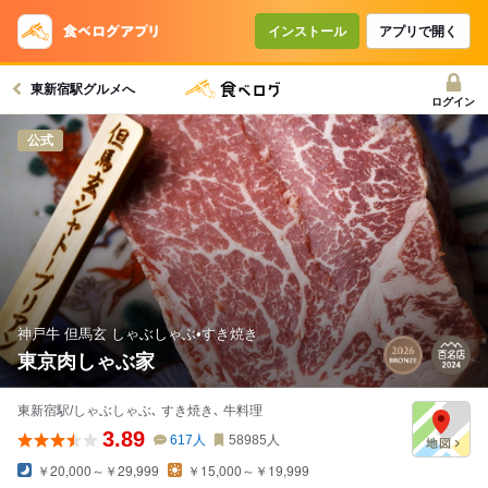
インストール
アプリで開く
東新宿駅グルメへ
ログイン
公式
神戸牛 但馬玄 しゃぶしゃぶ•すき焼き
東京肉しゃぶ家
東新宿駅/しゃぶしゃぶ､ すき焼き､ 牛料理
3.89
617
人
58985
人
￥20,000～￥29,999
￥15,000～￥19,999