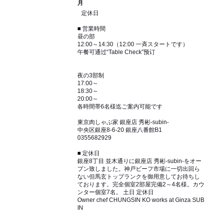
月
定休日
■ 営業時間
昼の部
12:00～14:30（12:00 一斉スタートです）
午餐可通过“Table Check”预订
夜の3部制
17:00～
18:30～
20:00～
各時間帯6名様迄ご案内可能です
東京肉しゃぶ家 銀座店 秀彬-subin-
中央区銀座8-6-20 銀座八番館B1
0355682929
■ 定休日
銀座8丁目 並木通りに銀座店 秀彬-subin-をオー
プン致しました。神戸ビーフ市場に一切出回ら
ない但馬玄トップランクを御用意してお待ちし
ております。完全個室2部屋完備2～4名様。カウ
ンター個室7名。 土日 定休日
Owner chef CHUNGSIN KO works at Ginza SUB
IN