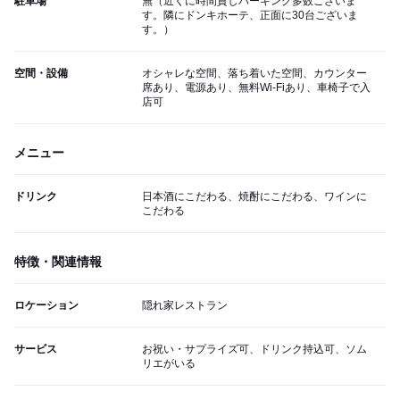
駐車場
無（近くに時間貸しパーキング多数ございま
す。隣にドンキホーテ、正面に30台ございま
す。）
空間・設備
オシャレな空間、落ち着いた空間、カウンター
席あり、電源あり、無料Wi-Fiあり、車椅子で入
店可
メニュー
ドリンク
日本酒にこだわる、焼酎にこだわる、ワインに
こだわる
特徴・関連情報
ロケーション
隠れ家レストラン
サービス
お祝い・サプライズ可、ドリンク持込可、ソム
リエがいる