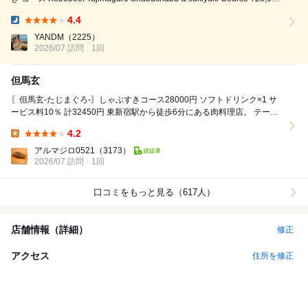
にしました。 〈コース内容〉 ・ミスジ冷しゃぶ 白甘鯛 まずは温かい白
4.4
甘鯛からということでパ...
Dinner:
YANDM
（2225）
2026/07 訪問
1回
但馬玄
〖但馬玄-たじまぐろ-〗しゃぶすきコース28000円 ソフトドリンク×1 サ
ービス料10％ 計32450円 東新宿駅から徒歩6分にある肉料理店。 テーブ
ルチェックで...
4.2
Lunch:
アルマジロ0521
（3173）
2026/07 訪問
1回
口コミをもっと見る（617人）
店舗情報（詳細）
修正
アクセス
住所を修正