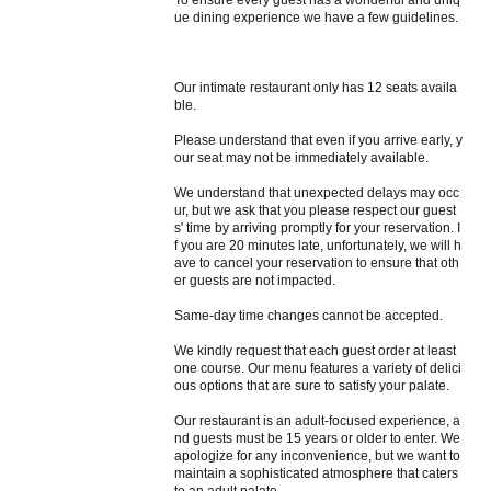
To ensure every guest has a wonderful and uniq
ue dining experience we have a few guidelines.
Our intimate restaurant only has 12 seats availa
ble.
Please understand that even if you arrive early, y
our seat may not be immediately available.
We understand that unexpected delays may occ
ur, but we ask that you please respect our guest
s' time by arriving promptly for your reservation. I
f you are 20 minutes late, unfortunately, we will h
ave to cancel your reservation to ensure that oth
er guests are not impacted.
Same-day time changes cannot be accepted.
We kindly request that each guest order at least
one course. Our menu features a variety of delici
ous options that are sure to satisfy your palate.
Our restaurant is an adult-focused experience, a
nd guests must be 15 years or older to enter. We
apologize for any inconvenience, but we want to
maintain a sophisticated atmosphere that caters