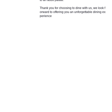
to an adult palate.
Thank you for choosing to dine with us, we look f
orward to offering you an unforgettable dining ex
perience