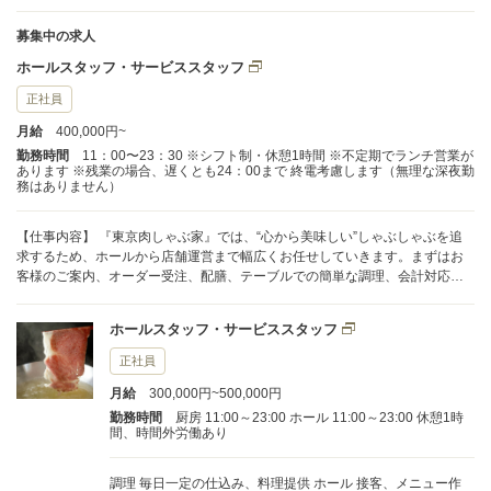
募集中の求人
ホールスタッフ・サービススタッフ
正社員
月給
400,000円~
勤務時間
11：00〜23：30 ※シフト制・休憩1時間 ※不定期でランチ営業が
あります ※残業の場合、遅くとも24：00まで 終電考慮します（無理な深夜勤
務はありません）
【仕事内容】 『東京肉しゃぶ家』では、“心から美味しい”しゃぶしゃぶを追
求するため、ホールから店舗運営まで幅広くお任せしていきます。まずはお
客様のご案内、オーダー受注、配膳、テーブルでの簡単な調理、会計対応な
ど、ホール業務全般からスタート。基本からしっかり丁寧に指導しますの
で、飲食業が初めての方や経験が浅い方も安心してご応募ください。 業務に
ホールスタッフ・サービススタッフ
慣れてきたら、予約管理や備品のチェック、メニュー表の作成といった店舗
運営にも少しずつ挑戦していただきます。実践を通して、サービススキルだ
正社員
けでなく店舗全体の仕組みも学べるため、将来的に店長や独立を目指す方に
月給
300,000円~500,000円
も最適な環境です。 本気で“食”と向き合いたい方、成長意欲のある方にぴっ
たりの職場です。あなたの挑戦をお待ちしています。
勤務時間
厨房 11:00～23:00 ホール 11:00～23:00 休憩1時
間、時間外労働あり
調理 毎日一定の仕込み、料理提供 ホール 接客、メニュー作