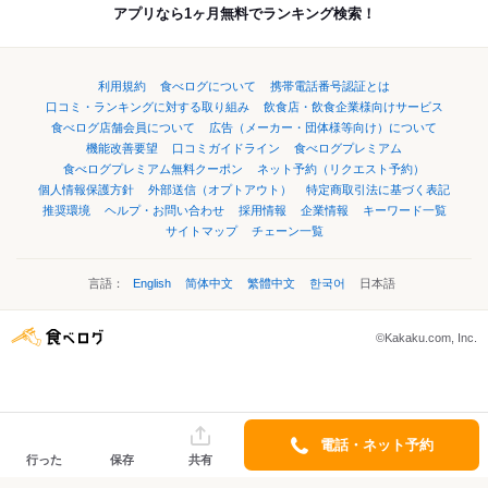
アプリなら1ヶ月無料でランキング検索！
利用規約
食べログについて
携帯電話番号認証とは
口コミ・ランキングに対する取り組み
飲食店・飲食企業様向けサービス
食べログ店舗会員について
広告（メーカー・団体様等向け）について
機能改善要望
口コミガイドライン
食べログプレミアム
食べログプレミアム無料クーポン
ネット予約（リクエスト予約）
個人情報保護方針
外部送信（オプトアウト）
特定商取引法に基づく表記
推奨環境
ヘルプ・お問い合わせ
採用情報
企業情報
キーワード一覧
サイトマップ
チェーン一覧
言語：
English
简体中文
繁體中文
한국어
日本語
©Kakaku.com, Inc.
電話・ネット予約
行った
保存
共有