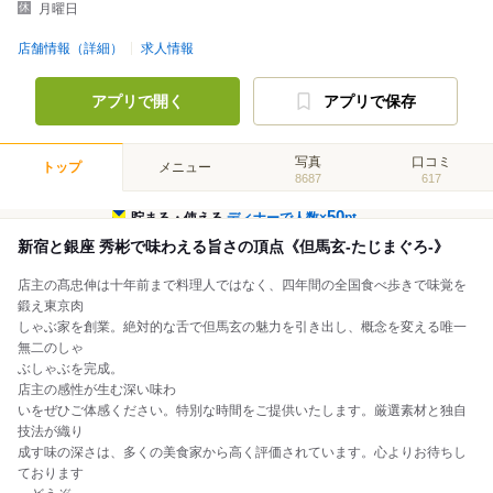
月曜日
店舗情報（詳細）
求人情報
アプリで開く
アプリで保存
写真
口コミ
トップ
メニュー
8687
617
50
貯まる・使える
ディナーで人数×
pt
新宿と銀座 秀彬で味わえる旨さの頂点《但馬玄-たじまぐろ-》
店主の髙忠伸は十年前まで料理人ではなく、四年間の全国食べ歩きで味覚を
鍛え東京肉
しゃぶ家を創業。絶対的な舌で但馬玄の魅力を引き出し、概念を変える唯一
無二のしゃ
ぶしゃぶを完成。
店主の感性が生む深い味わ
いをぜひご体感ください。特別な時間をご提供いたします。厳選素材と独自
技法が織り
成す味の深さは、多くの美食家から高く評価されています。心よりお待ちし
ております