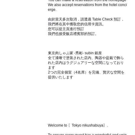
You can make a reservation from the homepage
We also accept reservations from the hotel conci
erge.
由於當天多次取消，請透過 Table Check 預訂，
我們將在其中獲取您的信用卡資訊。
您可以從主頁進行預訂
我們也接受飯店禮賓部的預訂。
東京肉しゃぶ家 -秀彬- subin 銀座
全て漆喰で塗装された店内、陶器や盆栽で飾ら
れた店内はラグジュアリーな空間になっており
ます
2つの完全個室（4名席）を完備、贅沢な空間を
提供いたします
Welcome to 〖Tokyo nikushabuya〗.