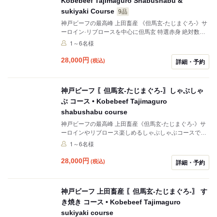
Kobebeef Tajimaguro Shabushabu &
sukiyaki Course
9品
神戸ビーフの最高峰 上田畜産 《但馬玄-たじまぐろ-》サ
ーロイン·リブロースを中心に但馬玄 特選赤身 絶対数不
足で希少な 但馬牛タンを中心のコースです。 熟成ぽん酢
1～6名様
と自家製ゴマだれ、塩で頂く濃厚昆布出汁のしゃぶしゃ
ぶです。 白神山地の天然水に天然真昆布と特選利尻昆布
28,000
円
(税込)
詳細・予約
を18時間入れ水だしし、キレのある旨味が詰まったお出
汁に仕上がっております。 サービス料金は10%頂戴して
おります。
神戸ビーフ 〖但馬玄-たじまぐろ-〗しゃぶしゃ
ぶ コース • Kobebeef Tajimaguro
shabushabu course
神戸ビーフの最高峰 上田畜産《但馬玄-たじまぐろ-》サ
ーロインやリブロース楽しめるしゃぶしゃぶコースです
熟成ぽん酢と自家製ゴマだれが良く合う濃厚昆布出汁の
1～6名様
しゃぶしゃぶです。 白神山地の天然水に天然真昆布と利
尻昆布を18時間入れ水だしし、キレのある旨味が詰まっ
28,000
円
(税込)
詳細・予約
たお出汁に仕上がっております。 但馬玄 特選赤身とはイ
チボ、ハネシタ、肩ロース、ミスジ、クリの事です。 サ
ービス料金は10%頂戴しております。
神戸ビーフ 上田畜産 〖但馬玄-たじまぐろ-〗 す
き焼き コース • Kobebeef Tajimaguro
sukiyaki course