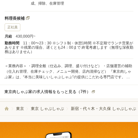
成、掃除、在庫管理
料理長候補
正社員
月給
430,000円~
勤務時間
11：00〜23：30 ※シフト制・休憩1時間 ※不定期でランチ営業が
あります ※残業の場合、遅くとも24：00まで 終電考慮します（無理な深夜勤
務はありません）
＜業務内容＞ ・調理全般（仕込み、調理、盛り付けなど） ・店舗運営の補助
（仕入れ管理、在庫チェック、メニュー開発、店内清掃など） 『東京肉しゃ
ぶ家』は、“本当に美味しいしゃぶしゃぶ”の提供にこだわる専門店です。 ま
ずはあなたの経験・スキルに応じたポジションからスタートしていただきま
す。 これまでの調理経験を活かしながら、徐々に店舗運営にも挑戦していき
東京肉しゃぶ家の求人情報をもっと見る（
7
件）
ましょう。
東京
東京 しゃぶしゃぶ
新宿・代々木・大久保 しゃぶしゃぶ