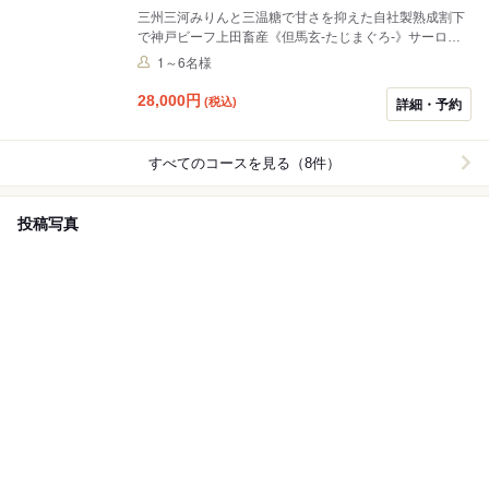
三州三河みりんと三温糖で甘さを抑えた自社製熟成割下
で神戸ビーフ上田畜産《但馬玄-たじまぐろ-》サーロイ
ンのすき焼きコースです 田中農場の卵も濃厚ですき焼き
1～6名様
を更に美味しくしてくれています。 サービス料金は10%
頂戴しております。
28,000
円
(税込)
詳細・予約
すべてのコースを見る（8件）
投稿写真