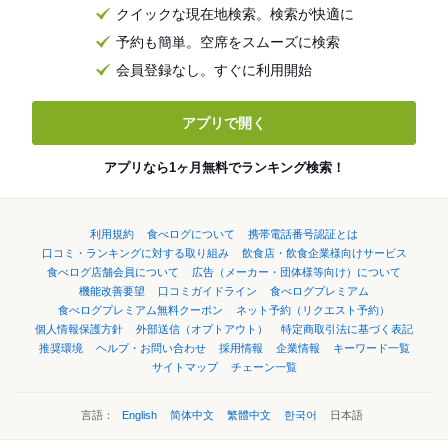
クイックな現在地検索。検索が快適に
予約も簡単。空席をスムーズに検索
会員登録なし。すぐに利用開始
アプリで開く
アプリなら1ヶ月無料でランキング検索！
利用規約
食べログについて
携帯電話番号認証とは
口コミ・ランキングに対する取り組み
飲食店・飲食企業様向けサービス
食べログ店舗会員について
広告（メーカー・団体様等向け）について
機能改善要望
口コミガイドライン
食べログプレミアム
食べログプレミアム無料クーポン
ネット予約（リクエスト予約）
個人情報保護方針
外部送信（オプトアウト）
特定商取引法に基づく表記
推奨環境
ヘルプ・お問い合わせ
採用情報
企業情報
キーワード一覧
サイトマップ
チェーン一覧
言語：
English
简体中文
繁體中文
한국어
日本語