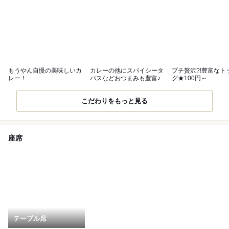
もうやん自慢の美味しいカ
カレーの他にスパイシータ
プチ贅沢?!豊富なト
レー！
パスなどおつまみも豊富♪
グ★100円～
こだわりをもっと見る
座席
テーブル席