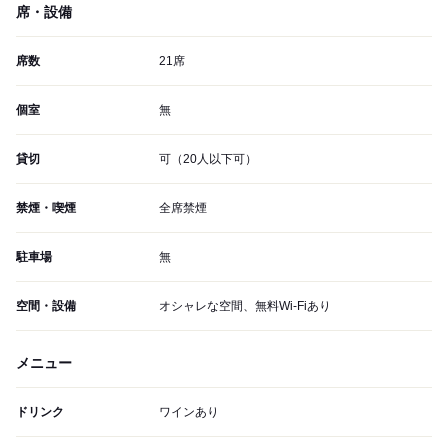
席・設備
席数
21席
個室
無
貸切
可（20人以下可）
禁煙・喫煙
全席禁煙
駐車場
無
空間・設備
オシャレな空間、無料Wi-Fiあり
メニュー
ドリンク
ワインあり