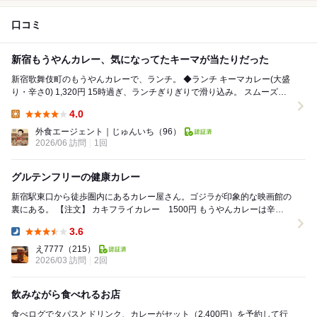
口コミ
新宿もうやんカレー、気になってたキーマが当たりだった
新宿歌舞伎町のもうやんカレーで、ランチ。 ◆ランチ キーマカレー(大盛
り・辛さ0) 1,320円 15時過ぎ、ランチぎりぎりで滑り込み。 スムーズに
入れてすぐ注文でき...
4.0
Lunch:
外食エージェント｜じゅんいち
（96）
2026/06 訪問
1回
グルテンフリーの健康カレー
新宿駅東口から徒歩圏内にあるカレー屋さん。ゴジラが印象的な映画館の
裏にある。 【注文】 カキフライカレー 1500円 もうやんカレーは辛さ
が10段階、ご飯の量3段階か...
3.6
Dinner:
え7777
（215）
2026/03 訪問
2回
飲みながら食べれるお店
食べログでタパスとドリンク、カレーがセット（2,400円）を予約して行