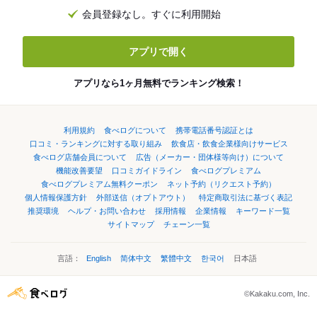
会員登録なし。すぐに利用開始
アプリで開く
アプリなら1ヶ月無料でランキング検索！
利用規約
食べログについて
携帯電話番号認証とは
口コミ・ランキングに対する取り組み
飲食店・飲食企業様向けサービス
食べログ店舗会員について
広告（メーカー・団体様等向け）について
機能改善要望
口コミガイドライン
食べログプレミアム
食べログプレミアム無料クーポン
ネット予約（リクエスト予約）
個人情報保護方針
外部送信（オプトアウト）
特定商取引法に基づく表記
推奨環境
ヘルプ・お問い合わせ
採用情報
企業情報
キーワード一覧
サイトマップ
チェーン一覧
言語：
English
简体中文
繁體中文
한국어
日本語
©Kakaku.com, Inc.