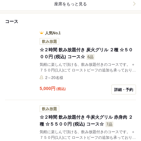
座席をもっと見る
コース
人気No.1
飲み放題
☆２時間 飲み放題付き 炭火グリル ２種 ☆５０
００円 (税込) コース☆
6品
気軽に楽しんで頂ける、飲み放題付きのコースです。 ＋
７５０円(1人)にて ローストビーフの追加も承っておりま
す。 お電話にてお申し付けください。 （ 当日のご注文
2～20名様
は、数量限定のため売り切れの場合がございます。）
5,000
円
(税込)
詳細・予約
飲み放題
☆２時間 飲み放題付き 牛炭火グリル 赤身肉 ２
種 ☆５５００円 (税込) コース☆
7品
気軽に楽しんで頂ける、飲み放題付きのコースです。 ＋
７５０円(1人)にて ローストビーフの追加も承っておりま