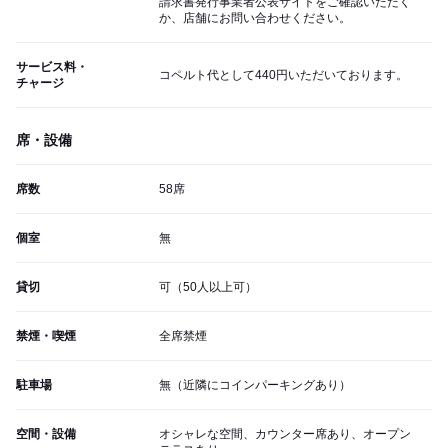
請求書発行事業者公表サイトをご確認いただく
か、店舗にお問い合わせください。
サービス料・
コペルト代として440円いただいております。
チャージ
席・設備
席数
58席
個室
無
貸切
可（50人以上可）
禁煙・喫煙
全席禁煙
駐車場
無（近隣にコインパーキングあり）
空間・設備
オシャレな空間、カウンター席あり、オープン