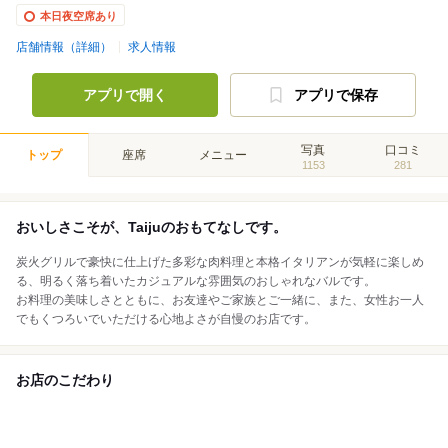
本日夜空席あり
店舗情報（詳細）
求人情報
アプリで開く
アプリで保存
写真
口コミ
トップ
座席
メニュー
1153
281
おいしさこそが、Taijuのおもてなしです。
炭火グリルで豪快に仕上げた多彩な肉料理と本格イタリアンが気軽に楽しめ
る、明るく落ち着いたカジュアルな雰囲気のおしゃれなバルです。
お料理の美味しさとともに、お友達やご家族とご一緒に、また、女性お一人
でもくつろいでいただける心地よさが自慢のお店です。
お店のこだわり