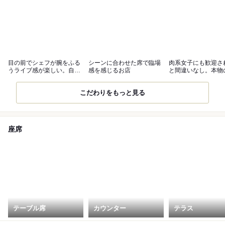
目の前でシェフが腕をふる
シーンに合わせた席で臨場
肉系女子にも歓迎さ
うライブ感が楽しい。自慢
感を感じるお店
と間違いなし。本物
のグリル料理
しさを堪能
こだわりをもっと見る
座席
テーブル席
カウンター
テラス