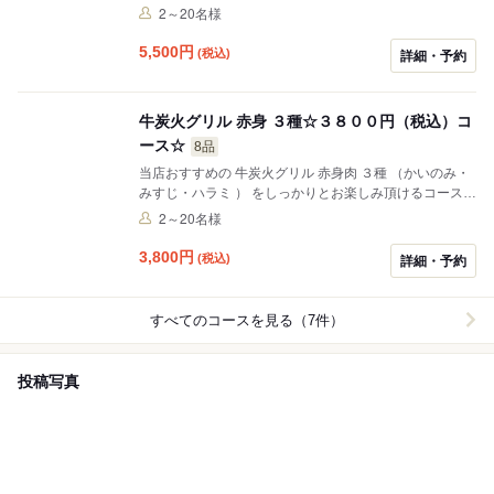
す。 お電話にてお申し付けください。 （ 当日のご注文
2～20名様
は、数量限定のため売り切れの場合がございます。）
5,500
円
(税込)
詳細・予約
牛炭火グリル 赤身 ３種☆３８００円（税込）コ
ース☆
8品
当店おすすめの 牛炭火グリル 赤身肉 ３種 （かいのみ・
みすじ・ハラミ ） をしっかりとお楽しみ頂けるコースで
す。 ＋７５０円(1人)にて ローストビーフの追加も承っ
2～20名様
ております。 （ 当日のご注文は、数量限定のため売り切
れの場合がございます。）
3,800
円
(税込)
詳細・予約
すべてのコースを見る（7件）
投稿写真