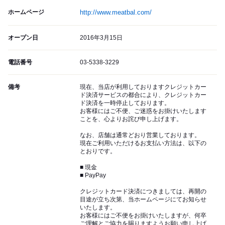
ホームページ
http://www.meatbal.com/
オープン日
2016年3月15日
電話番号
03-5338-3229
備考
現在、当店が利用しておりますクレジットカー
ド決済サービスの都合により、クレジットカー
ド決済を一時停止しております。
お客様にはご不便、ご迷惑をお掛けいたします
ことを、心よりお詫び申し上げます。
なお、店舗は通常どおり営業しております。
現在ご利用いただけるお支払い方法は、以下の
とおりです。
■ 現金
■ PayPay
クレジットカード決済につきましては、再開の
目途が立ち次第、当ホームページにてお知らせ
いたします。
お客様にはご不便をお掛けいたしますが、何卒
ご理解とご協力を賜りますようお願い申し上げ