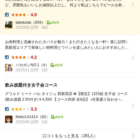
ど、雰囲気もいいしお値段以上だし。 何より私はこちらでビールを飲む
のが大好き。 泡まで美味しいのよねー 場所は西新宿。 青梅街道をホテル
4.0
ローズガーデンの角で曲がります。 テラス席もあります。 店内はこんな
Dinner:
感じの雰囲気。 なかなかいい雰囲気です。 カウンター席が中心ですが奥
takekoda
（659）
2020/08 訪問
にはテーブル席も。 個人的にはキッチンを...
4回
お肉料理と洗練されたタパスが魅力！また行きたくなる一軒✨ 夜に訪問✨
西新宿エリアで美味しい肉料理とワインを楽しみたい人におすすめしたい
一軒♪ 落ち着いた雰囲気の...
4.2
Dinner:
バカポンNO.1
（4）
2025/11 訪問
1回
飲み放題付き女子会コース
グリルド ミート バル タイジュ 西新宿店 ︎✿【限定】1日5組 女子会 コース
(飲み放題 2.5h付き)￥4,500 【コース内容 全9品】 ▫冷菜盛り合わせ ▫...
3.3
Dinner:
Neko141414
（92）
2025/06 訪問
1回
口コミをもっと見る（281人）