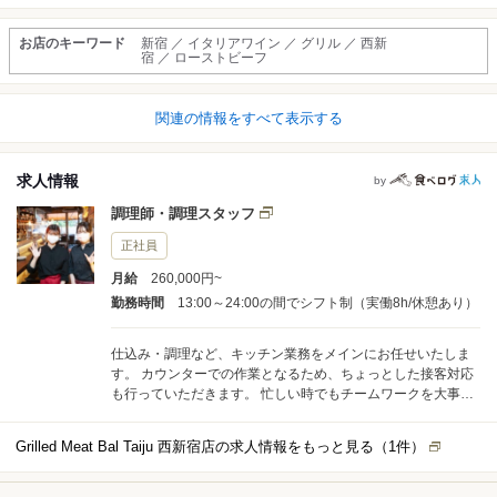
お店のキーワード
新宿 ／ イタリアワイン ／ グリル ／ 西新
宿 ／ ローストビーフ
関連の情報をすべて表示する
求人情報
by
調理師・調理スタッフ
正社員
月給
260,000円~
勤務時間
13:00～24:00の間でシフト制（実働8h/休憩あり）
仕込み・調理など、キッチン業務をメインにお任せいたしま
す。 カウンターでの作業となるため、ちょっとした接客対応
も行っていただきます。 忙しい時でもチームワークを大事に
できる方、お客様に明るく丁寧な対応ができる方を歓迎いた
します。 ゆくゆくは食材管理・スタッフ育成・メニュー開発
Grilled Meat Bal Taiju 西新宿店の求人情報をもっと見る（
1
件）
など、多岐に渡る業務もお任せしていきます。 飲食店未経験
の方も、安心してチャレンジしてできる環境が整っていま
す。