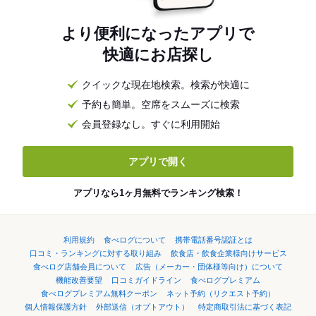
より便利になったアプリで
快適にお店探し
クイックな現在地検索。検索が快適に
予約も簡単。空席をスムーズに検索
会員登録なし。すぐに利用開始
アプリで開く
アプリなら1ヶ月無料でランキング検索！
利用規約
食べログについて
携帯電話番号認証とは
口コミ・ランキングに対する取り組み
飲食店・飲食企業様向けサービス
食べログ店舗会員について
広告（メーカー・団体様等向け）について
機能改善要望
口コミガイドライン
食べログプレミアム
食べログプレミアム無料クーポン
ネット予約（リクエスト予約）
個人情報保護方針
外部送信（オプトアウト）
特定商取引法に基づく表記