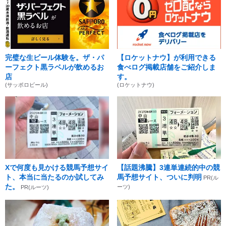
完璧な生ビール体験を。ザ・パ
【ロケットナウ】が利用できる
ーフェクト黒ラベルが飲めるお
食べログ掲載店舗をご紹介しま
店
す。
(サッポロビール)
(ロケットナウ)
Xで何度も見かける競馬予想サイ
【話題沸騰】3連単連続的中の競
ト、本当に当たるのか試してみ
馬予想サイト、ついに判明
PR(ル
た。
ーツ)
PR(ルーツ)