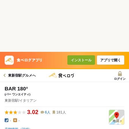
インストール
アプリで開く
東新宿駅グルメへ
ログイン
BAR 180°
(バー ワンエイティ)
東新宿駅/イタリアン
3.02
6
人
181
人
-
-