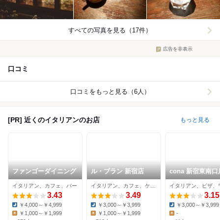
すべての写真を見る（17件）
広告を非表示
口コミ
口コミをもっと見る（6人）
[PR] 近くのイタリアンのお店
もっと見る
ファンゴーダイニング
ル・ブラン 新宿店
cona 新宿東南口
イタリアン、カフェ、バー
イタリアン、カフェ、ケーキ
3.43
3.49
3.15
￥4,000～￥4,999
￥3,000～￥3,999
￥3,000～￥3,999
Dinner:
Dinner:
Dinner:
￥1,000～￥1,999
￥1,000～￥1,999
-
Lunch:
Lunch:
Lunch: