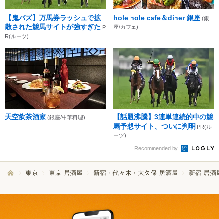
【鬼バズ】万馬券ラッシュで拡
hole hole cafe＆diner 銀座
(銀
散された競馬サイトが強すぎた
座/カフェ)
P
R(ルーツ)
天空飲茶酒家
【話題沸騰】3連単連続的中の競
(銀座/中華料理)
馬予想サイト、ついに判明
PR(ル
ーツ)
Recommended by
東京
東京 居酒屋
新宿・代々木・大久保 居酒屋
新宿 居酒