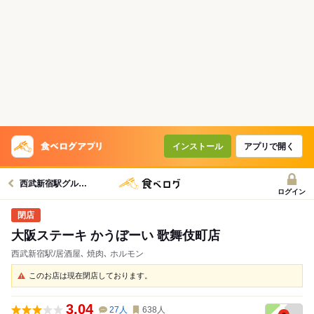
インストール
アプリで開く
西武新宿駅グルメへ
ログイン
大阪ステーキ かうぼーい 歌舞伎町店
西武新宿駅/居酒屋､ 焼肉､ ホルモン
このお店は現在閉店しております。
3.04
27
人
638
人