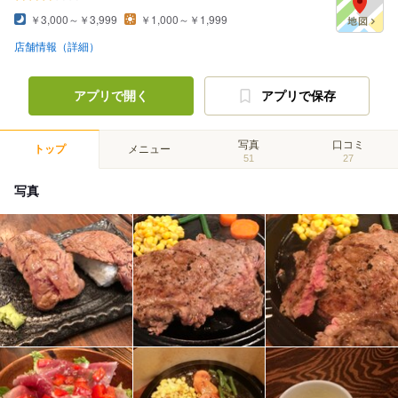
￥3,000～￥3,999
￥1,000～￥1,999
店舗情報（詳細）
アプリで開く
アプリで保存
写真
口コミ
トップ
メニュー
51
27
写真