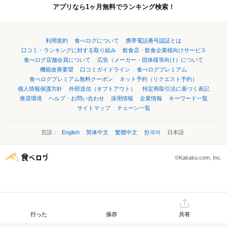
アプリなら1ヶ月無料でランキング検索！
利用規約
食べログについて
携帯電話番号認証とは
口コミ・ランキングに対する取り組み
飲食店・飲食企業様向けサービス
食べログ店舗会員について
広告（メーカー・団体様等向け）について
機能改善要望
口コミガイドライン
食べログプレミアム
食べログプレミアム無料クーポン
ネット予約（リクエスト予約）
個人情報保護方針
外部送信（オプトアウト）
特定商取引法に基づく表記
推奨環境
ヘルプ・お問い合わせ
採用情報
企業情報
キーワード一覧
サイトマップ
チェーン一覧
言語：
English
简体中文
繁體中文
한국어
日本語
©Kakaku.com, Inc.
行った
保存
共有