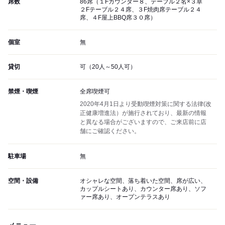
席数
86席（１Fカウンター８、テーブル２名×３卓
２Fテーブル２４席、３F焼肉席テーブル２４
席、４F屋上BBQ席３０席）
個室
無
貸切
可（20人～50人可）
禁煙・喫煙
全席喫煙可
2020年4月1日より受動喫煙対策に関する法律(改
正健康増進法）が施行されており、最新の情報
と異なる場合がございますので、ご来店前に店
舗にご確認ください。
駐車場
無
空間・設備
オシャレな空間、落ち着いた空間、席が広い、
カップルシートあり、カウンター席あり、ソフ
ァー席あり、オープンテラスあり