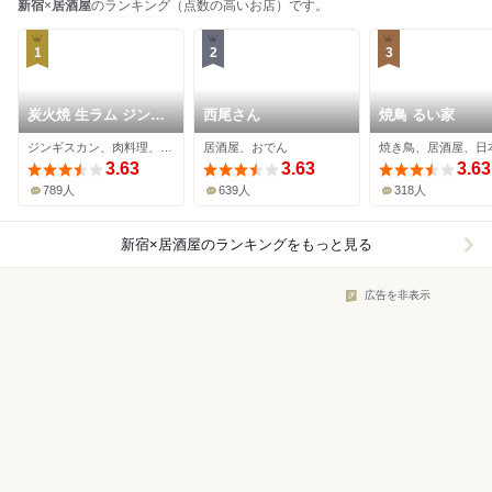
新宿
×
居酒屋
のランキング（点数の高いお店）です。
1
2
3
炭火焼 生ラム ジンギ
西尾さん
焼鳥 るい家
スカン だるまや 新宿
ジンギスカン、肉料理、居酒屋
居酒屋、おでん
西口本店
3.63
3.63
3.63
789人
639人
318人
新宿×居酒屋
のランキングをもっと見る
広告を非表示