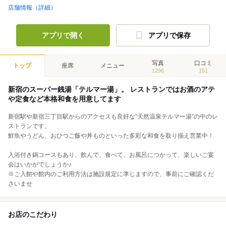
店舗情報（詳細）
アプリで開く
アプリで保存
写真
口コミ
トップ
座席
メニュー
1296
151
新宿のスーパー銭湯「テルマー湯」。 レストランではお酒のアテ
や定食など本格和食を用意してます
新宿駅や新宿三丁目駅からのアクセスも良好な”天然温泉テルマー湯”の中のレ
ストランです。
鮮魚やうどん、おひつご飯や丼ものといった多彩な和食を取り揃え営業中！
入浴付き鍋コースもあり、飲んで、食べて、お風呂につかって、楽しいご宴
会はいかがでしょうか♪
※ご入館や館内のご利用方法は施設規定に準じますので、事前にご確認くだ
さいませ
お店のこだわり