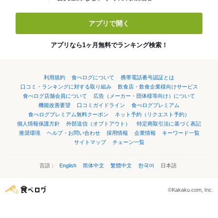
アプリで開く
アプリなら1ヶ月無料でランキング検索！
利用規約
食べログについて
携帯電話番号認証とは
口コミ・ランキングに対する取り組み
飲食店・飲食企業様向けサービス
食べログ店舗会員について
広告（メーカー・団体様等向け）について
機能改善要望
口コミガイドライン
食べログプレミアム
食べログプレミアム無料クーポン
ネット予約（リクエスト予約）
個人情報保護方針
外部送信（オプトアウト）
特定商取引法に基づく表記
推奨環境
ヘルプ・お問い合わせ
採用情報
企業情報
キーワード一覧
サイトマップ
チェーン一覧
言語：
English
简体中文
繁體中文
한국어
日本語
©Kakaku.com, Inc.