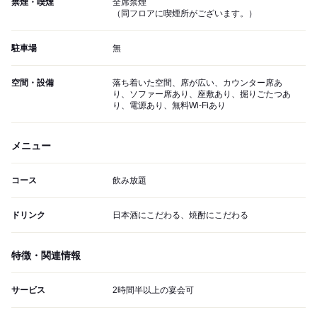
禁煙・喫煙
全席禁煙
（同フロアに喫煙所がございます。）
駐車場
無
空間・設備
落ち着いた空間、席が広い、カウンター席あ
り、ソファー席あり、座敷あり、掘りごたつあ
り、電源あり、無料Wi-Fiあり
メニュー
コース
飲み放題
ドリンク
日本酒にこだわる、焼酎にこだわる
特徴・関連情報
サービス
2時間半以上の宴会可