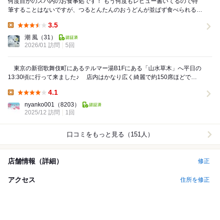
何度目かのスパ内のお食事処です！ もう何度もレビュー書いてるので特
筆することはないですが、つるとんたんのおうどんが並ばず食べられるの
ありがたいᐠ( ᐢᐢ )ᐟ 冷やしトマトは初...
3.5
Lunch:
潮 風
（31）
2026/01 訪問
5回
東京の新宿歌舞伎町にあるテルマー湯B1Fにある「山水草木」へ平日の
13:30頃に行って来ました♪ 店内はかなり広く綺麗で約150席ほどでし
ょうか。 店内BGMは、なぜだ...
4.1
Lunch:
nyanko001
（8203）
2025/12 訪問
1回
口コミをもっと見る（151人）
店舗情報（詳細）
修正
アクセス
住所を修正