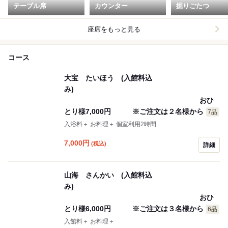
テーブル席
カウンター
掘りごたつ
座席をもっと見る
コース
大宝 たいほう (入館料込
み)
おひ
とり様7,000円 ※ご注文は２名様から
7品
入浴料＋ お料理＋ 個室利用2時間
7,000
円
(税込)
詳細
山海 さんかい (入館料込
み)
おひ
とり様6,000円 ※ご注文は３名様から
6品
入館料＋ お料理＋