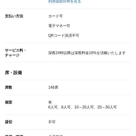
利用金額分布を見る
支払い方法
カード可
電子マネー可
QRコード決済不可
サービス料・
深夜24時以降は深夜料金10%を頂戴いたします
チャージ
席・設備
席数
146席
個室
有
6人可、8人可、10～20人可、20～30人可
貸切
不可