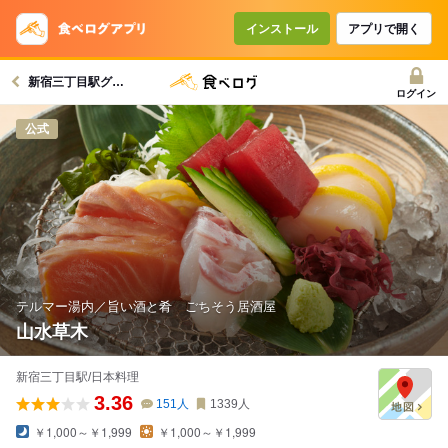
インストール
アプリで開く
新宿三丁目駅グルメへ
ログイン
公式
テルマー湯内／旨い酒と肴 ごちそう居酒屋
山水草木
新宿三丁目駅/日本料理
3.36
151
人
1339
人
￥1,000～￥1,999
￥1,000～￥1,999