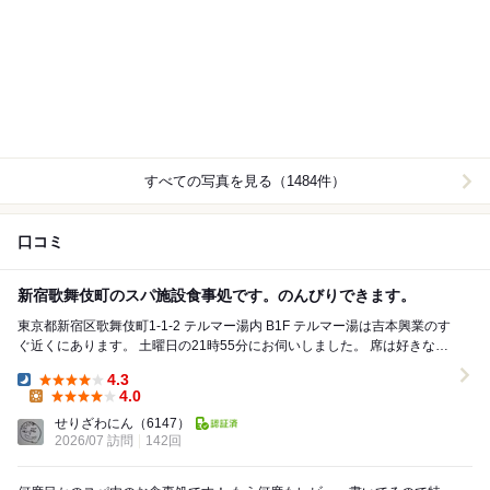
すべての写真を見る（1484件）
口コミ
新宿歌舞伎町のスパ施設食事処です。のんびりできます。
東京都新宿区歌舞伎町1-1-2 テルマー湯内 B1F テルマー湯は吉本興業のす
ぐ近くにあります。 土曜日の21時55分にお伺いしました。 席は好きなと
ころに座れるので、1人で...
4.3
Dinner:
4.0
Lunch:
せりざわにん
（6147）
2026/07 訪問
142回