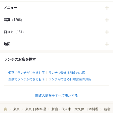
メニュー
写真
（1296）
口コミ
（151）
地図
ランチのお店を探す
個室でランチができるお店
ランチで使える和食のお店
座敷でランチができるお店
ランチができる日曜営業のお店
関連の情報をすべて表示する
東京
東京 日本料理
新宿・代々木・大久保 日本料理
新宿 