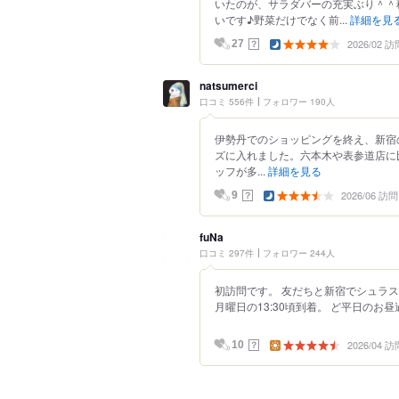
いたのが、サラダバーの充実ぶり＾＾
いです♪野菜だけでなく前...
詳細を見
2026/02 訪
？
27
natsumerci
口コミ 556件
フォロワー 190人
伊勢丹でのショッピングを終え、新宿
ズに入れました。六本木や表参道店に
ッフが多...
詳細を見る
2026/06 訪問
？
9
fuNa
口コミ 297件
フォロワー 244人
初訪問です。 友だちと新宿でシュラ
月曜日の13:30頃到着。 ど平日のお昼
2026/04 訪
？
10