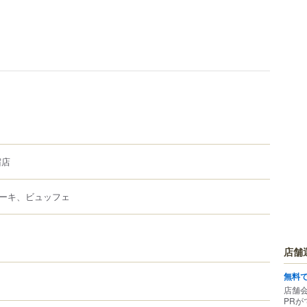
宿店
ーキ、ビュッフェ
店舗
無料
店舗
PRが