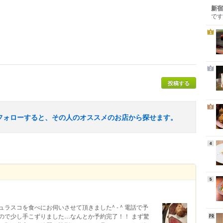
新宿
です
1
2
投稿する
3
フォローすると、その人のオススメのお店から探せます。
4
5
ラスコを食べにお伺いさせて頂きました^ - ^ 電話で予
ので少し手こずりました…なんとか予約完了！！ まず驚