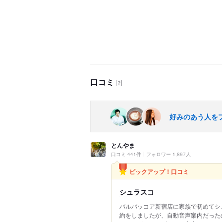
口コミ
？
好みのあう人を
とんやま
口コミ 441件
フォロワー 1,897人
ピックアップ！口コミ
シュラスコ
バルバッコア新宿店に家族で初めてシュ
約をしましたが、自動音声案内だった