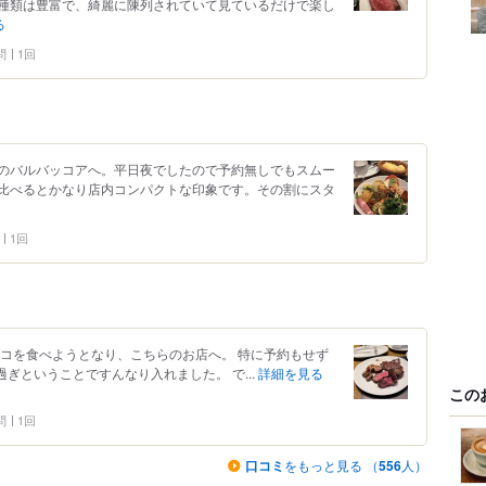
種類は豊富で、綺麗に陳列されていて見ているだけで楽し
る
問
1回
のバルバッコアへ。平日夜でしたので予約無しでもスムー
比べるとかなり店内コンパクトな印象です。その割にスタ
1回
スコを食べようとなり、こちらのお店へ。 特に予約もせず
過ぎということですんなり入れました。 で...
詳細を見る
この
問
1回
口コミ
をもっと見る （
556
人）