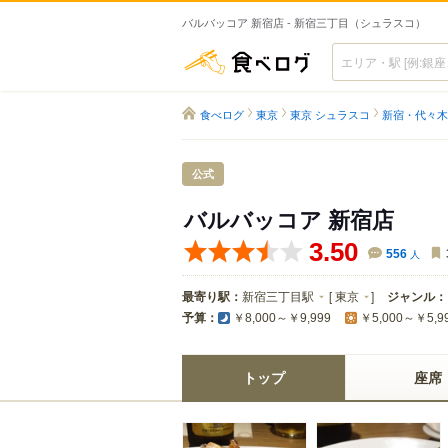
バルバッコア 新宿店 - 新宿三丁目（シュラスコ）
食べログ
食べログ
東京
東京 シュラスコ
新宿・代々木
公式
バルバッコア 新宿店
3.50
556
人
最寄り駅：
新宿三丁目駅
[
東京
]
ジャンル：
予算：
￥8,000～￥9,999
￥5,000～￥5,9
トップ
座席