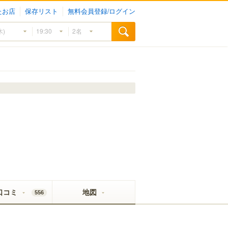
たお店
保存リスト
無料会員登録/ログイン
口コミ
地図
556