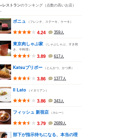
×レストラン
のランキング
（点数の高いお店）
。
ボニュ
（フレンチ、ステーキ、ケーキ）
4.24
359
人
東京肉しゃぶ家
（しゃぶしゃぶ、すき焼
き、牛料理）
3.89
617
人
Katsuプリポー
（とんかつ、かつ丼）
3.86
1377
人
Il Lato
（イタリアン）
3.86
343
人
フィッシュ 新宿店
（カレー）
3.79
2689
人
部下が指示待ちになる、本当の理