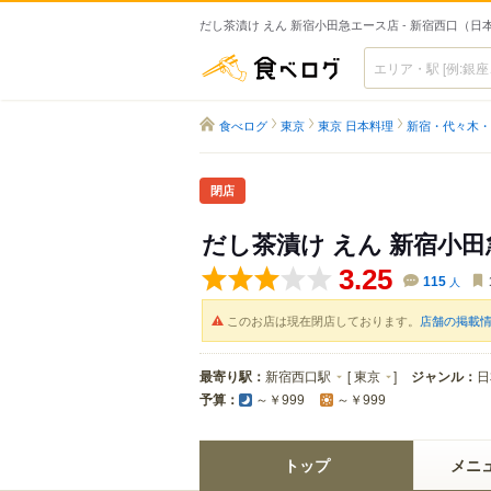
だし茶漬け えん 新宿小田急エース店 - 新宿西口（日
食べログ
食べログ
東京
東京 日本料理
新宿・代々木・
閉店
だし茶漬け えん 新宿小
3.25
115
人
このお店は現在閉店しております。
店舗の掲載
最寄り駅：
新宿西口駅
[
東京
]
ジャンル：
日
予算：
～￥999
～￥999
トップ
メニ