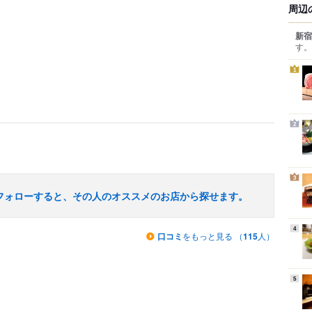
周辺
新宿
す。
1
2
3
フォローすると、その人のオススメのお店から探せます。
4
口コミ
をもっと見る （
115
人）
5