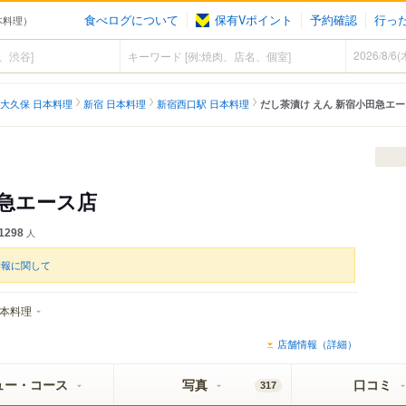
食べログについて
保有Vポイント
予約確認
行っ
本料理）
大久保 日本料理
新宿 日本料理
新宿西口駅 日本料理
だし茶漬け えん 新宿小田急エ
田急エース店
1298
人
情報に関して
本料理
店舗情報（詳細）
ュー・コース
写真
口コミ
317