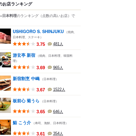
のお店ランキング
×日本料理
のランキング
（点数の高いお店）
で
USHIGORO S. SHINJUKU
（焼肉、
日本料理、ステーキ）
3.75
481
人
游玄亭 新宿
（焼肉、日本料理、韓国料
理）
3.69
965
人
新宿割烹 中嶋
（日本料理）
3.67
1522
人
板前心 菊うら
（日本料理）
3.65
646
人
鮨 こう介
（寿司、海鮮、日本料理）
3.61
354
人