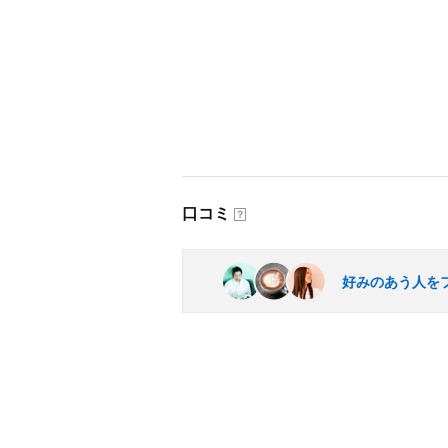
口コミ
？
好みのあう人を