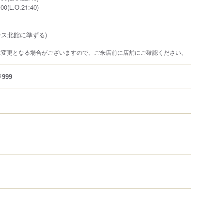
0(L.O.21:40)
ース北館に準ずる)
は変更となる場合がございますので、ご来店前に店舗にご確認ください。
999