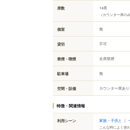
14席
席数
（カウンター席の
無
個室
不可
貸切
全席禁煙
禁煙・喫煙
無
駐車場
カウンター席あり
空間・設備
特徴・関連情報
家族・子供と
｜
利用シーン
こんな時によく使