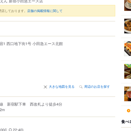
 えん 新宿小田急エース店
閉店しております。
店舗の掲載情報に関して
宿
1 西口地下街1号
小田急エース北館
大きな地図を見る
周辺のお店を探す
線 新宿駅下車 西改札より徒歩4分
2m
食べ
0(L.O.22:40)