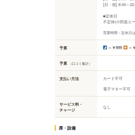
[日・祝] 8:00～22:0
■定休日
不定休(小田急エ
営業時間・定休日
予算
～￥999
～￥
予算
（口コミ集計）
カード不可
支払い方法
電子マネー不可
サービス料・
なし
チャージ
席・設備