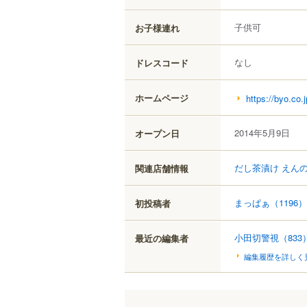
子供可
お子様連れ
なし
ドレスコード
ホームページ
https://byo.co.
2014年5月9日
オープン日
だし茶漬け えん
関連店舗情報
まっぱぁ
（1196）
初投稿者
小田切警視
（833
最近の編集者
編集履歴を詳しく