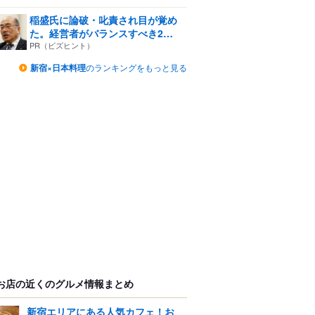
稲盛氏に論破・叱責され目が覚め
た。経営者がバランスすべき2
つ...
PR（ビズヒント）
新宿×日本料理
のランキングをもっと見る
お店の近くのグルメ情報まとめ
新宿エリアにある人気カフェ！お