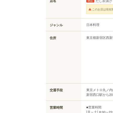
店名
だし茶漬け
閉店
このお店は現在
日本料理
ジャンル
東京都
新宿区
西新
住所
東京メトロ丸ノ内
交通手段
新宿西口駅から20
■営業時間
営業時間
[月～土] 8:00～23:0