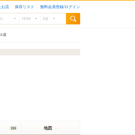
たお店
保存リスト
無料会員登録/ログイン
ース店
地図
115