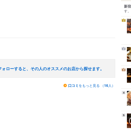
新宿
す。
1
2
フォローすると、その人のオススメのお店から探せます。
3
口コミ
をもっと見る （
16
人）
4
5