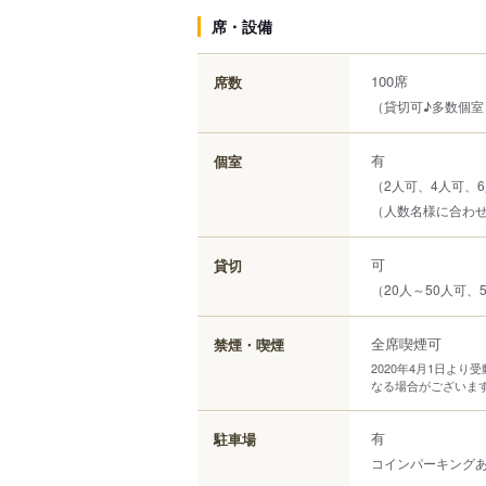
席・設備
100席
席数
（貸切可♪多数個
有
個室
（2人可、4人可、6
（人数名様に合わ
可
貸切
（20人～50人可、
全席喫煙可
禁煙・喫煙
2020年4月1日よ
なる場合がございま
有
駐車場
コインパーキング