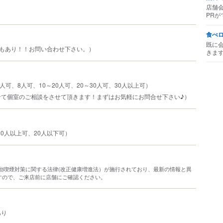
店舗
PRが
食べ
既に
室もあり！！お問い合わせ下さい。）
きま
人可、8人可、10～20人可、20～30人可、30人以上可）
せて個室のご相談をさせて頂きます！まずはお気軽にお問合せ下さい♪）
50人以上可、20人以下可）
り受動喫煙対策に関する法律(改正健康増進法）が施行されており、最新の情報と異
すので、ご来店前に店舗にご確認ください。
あり