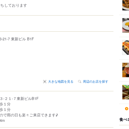
待ちしております
3-21-7
東新ビル B1F
大きな地図を見る
周辺のお店を探す
-２１-７東新ビルB1F
歩１分
歩１分
ので雨の日も楽々ご来店できます♪
食べ
4m