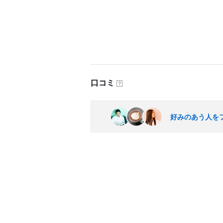
口コミ
？
好みのあう人を