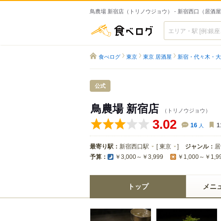
鳥農場 新宿店（トリノウジョウ） - 新宿西口（居酒
食べログ
食べログ
東京
東京 居酒屋
新宿・代々木・大
公式
鳥農場 新宿店
（トリノウジョウ）
3.02
16
人
1
最寄り駅：
新宿西口駅
[
東京
]
ジャンル：
居
予算：
￥3,000～￥3,999
￥1,000～￥1,9
トップ
メニ