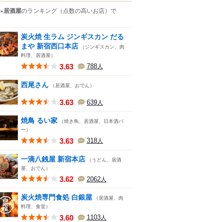
×居酒屋
のランキング
（点数の高いお店）
で
炭火焼 生ラム ジンギスカン だる
まや 新宿西口本店
（ジンギスカン、肉
料理、居酒屋）
3.63
788
人
西尾さん
（居酒屋、おでん）
3.63
639
人
焼鳥 るい家
（焼き鳥、居酒屋、日本酒バ
ー）
3.63
318
人
一滴八銭屋 新宿本店
（うどん、居酒
屋、おでん）
3.62
2062
人
炭火焼専門食処 白銀屋
（居酒屋、肉
料理、食堂）
3.60
1103
人