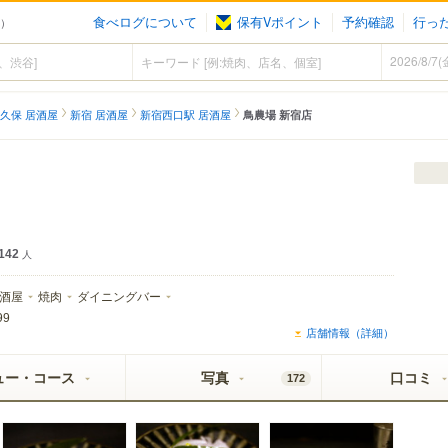
食べログについて
保有Vポイント
予約確認
行っ
屋）
久保 居酒屋
新宿 居酒屋
新宿西口駅 居酒屋
鳥農場 新宿店
142
人
酒屋
焼肉
ダイニングバー
99
店舗情報（詳細）
ュー・コース
写真
口コミ
172