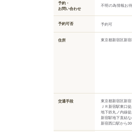
予約・
不明の為情報お
お問い合わせ
予約可否
予約可
東京都
新宿区
新宿
住所
東京都新宿区新宿３
交通手段
ＪＲ新宿駅東口徒
地下鉄丸ノ内線徒
新宿駅地下直結な
新宿西口駅から30