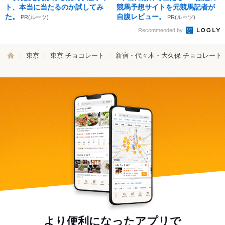
ト、本当に当たるのか試してみ
競馬予想サイトを元競馬記者が
た。
自腹レビュー。
PR(ルーツ)
PR(ルーツ)
Recommended by
東京
東京 チョコレート
新宿・代々木・大久保 チョコレート
より便利になったアプリで