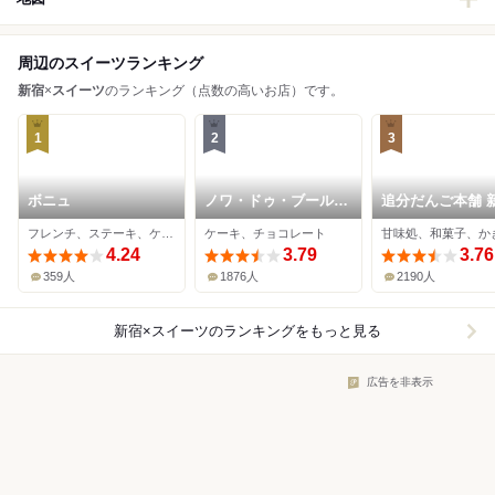
周辺のスイーツランキング
新宿
×
スイーツ
のランキング（点数の高いお店）です。
1
2
3
ボニュ
ノワ・ドゥ・ブール
追分だんご本舗 
新宿伊勢丹店
本店
フレンチ、ステーキ、ケーキ
ケーキ、チョコレート
甘味処、和菓子、か
4.24
3.79
3.76
359人
1876人
2190人
新宿×スイーツ
のランキングをもっと見る
広告を非表示