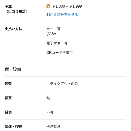
￥1,000～￥1,999
予算
（口コミ集計）
利用金額分布を見る
支払い方法
カード可
（VISA）
電子マネー可
QRコード決済可
席・設備
席数
（テイクアウトのみ）
個室
無
貸切
不可
禁煙・喫煙
全席禁煙