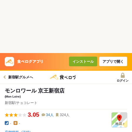
インストール
アプリで開く
新宿駅グルメへ
ログイン
モンロワール 京王新宿店
(Mon Loire)
新宿駅/チョコレート
3.05
34
人
324
人
-
-