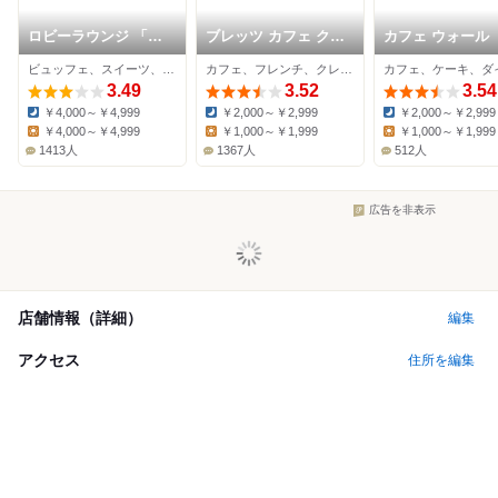
ロビーラウンジ 「マ
ブレッツ カフェ クレ
カフェ ウォール
ーブルラウンジ」 ヒ
ープリー 新宿タカシ
ビュッフェ、スイーツ、カフェ
カフェ、フレンチ、クレープ・ガレット
ルトン東京
マヤ店
3.49
3.52
3.54
￥4,000～￥4,999
￥2,000～￥2,999
￥2,000～￥2,999
Dinner:
Dinner:
Dinner:
￥4,000～￥4,999
￥1,000～￥1,999
￥1,000～￥1,999
Lunch:
Lunch:
Lunch:
1413人
1367人
512人
広告を非表示
店舗情報（詳細）
編集
アクセス
住所を編集