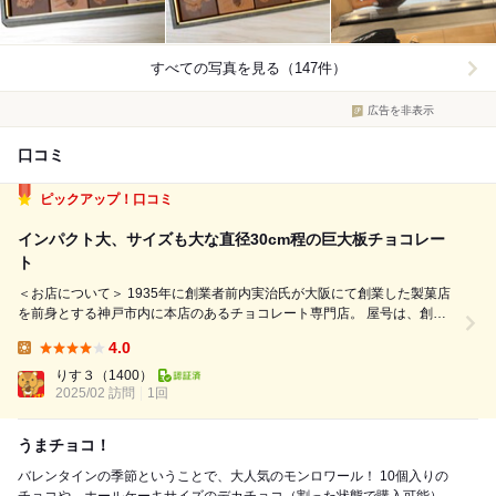
すべての写真を見る（147件）
広告を非表示
口コミ
ピックアップ！口コミ
インパクト大、サイズも大な直径30cm程の巨大板チョコレー
ト
＜お店について＞ 1935年に創業者前内実治氏が大阪にて創業した製菓店
を前身とする神戸市内に本店のあるチョコレート専門店。 屋号は、創業
者がヨーロッパにチョコレートの視察へ赴いた際にその美しさに感銘を受
4.0
けたフランス西部のペイ・ド・ラ・ロワール地域圏の名から。 ＜商品＞
Lunch:
■ラヴィアンシ...
りす３
（1400）
2025/02 訪問
1回
うまチョコ！
バレンタインの季節ということで、大人気のモンロワール！ 10個入りの