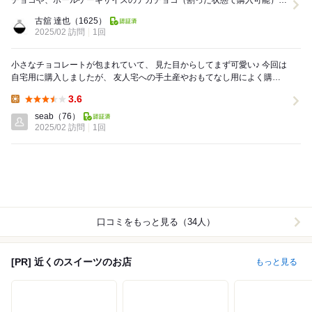
チョコや、ホールケーキサイズのデカチョコ（割った状態で購入可能）が
売っていて良い。 ホワイトデーのお...
古舘 達也
（1625）
2025/02 訪問
1回
小さなチョコレートが包まれていて、 見た目からしてまず可愛い♪ 今回は
自宅用に購入しましたが、 友人宅への手土産やおもてなし用によく購入
しています。 このチョコを出した...
3.6
Lunch:
seab
（76）
2025/02 訪問
1回
口コミをもっと見る（34人）
[PR] 近くのスイーツのお店
もっと見る