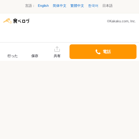
言語：
English
简体中文
繁體中文
한국어
日本語
©Kakaku.com, Inc.
電話
行った
保存
共有