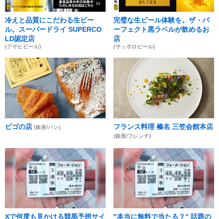
冷えと品質にこだわる生ビー
完璧な生ビール体験を。ザ・パ
ル。スーパードライ SUPERCO
ーフェクト黒ラベルが飲めるお
LD認定店
店
(アサヒビール)
(サッポロビール)
ビゴの店
フランス料理 榛名 三笠会館本店
(銀座/パン)
(銀座/フレンチ)
Xで何度も見かける競馬予想サイ
"本当に無料で当たる？" 話題の