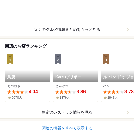
近くのグルメ情報まとめをもっと見る
周辺のお店ランキング
1
2
3
鳥茂
Katsuプリポー
ル パン ドゥ ジ
ル･ロブション 
もつ焼き
とんかつ
パン
マン新宿店
4.04
3.86
3.78
2970人
1379人
1943人
新宿
のレストラン情報を見る
関連の情報をすべて表示する