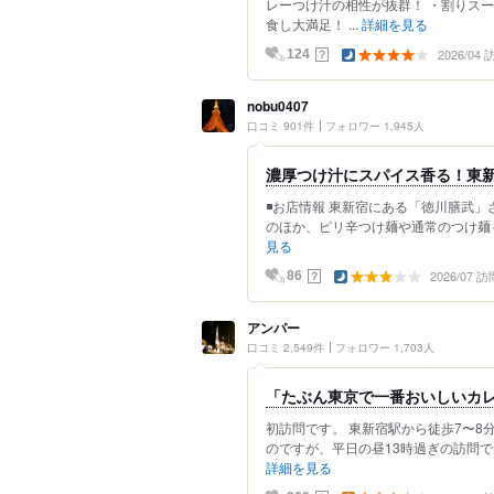
レーつけ汁の相性が抜群！ ・割りス
食し大満足！ ...
詳細を見る
2026/04
？
124
nobu0407
口コミ 901件
フォロワー 1,945人
濃厚つけ汁にスパイス香る！東
◾️お店情報 東新宿にある「徳川膳武
のほか、ピリ辛つけ麺や通常のつけ麺も
見る
2026/07 訪
？
86
アンパー
口コミ 2,549件
フォロワー 1,703人
「たぶん東京で一番おいしいカ
初訪問です。 東新宿駅から徒歩7〜8
のですが、平日の昼13時過ぎの訪問で
詳細を見る