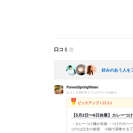
口コミ
？
好みのあう人を
ForestSpringWater
口コミ 3,587件
フォロワー 3,356人
ピックアップ！口コミ
【5月2日〜6日休業】カレーつけ
・カレーつけ麺が名物 ・つけ汁のベー
け汁は注文の都度 小鍋で調整する丁