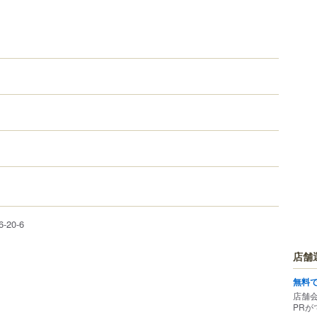
6-20-6
店舗
無料
店舗
PRが