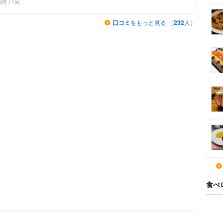
 訪問
1回
口コミ
をもっと見る （
232
人）
食べ