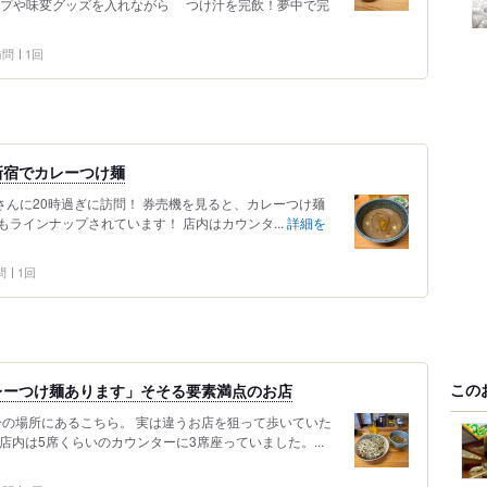
ープや味変グッズを入れながら つけ汁を完飲！夢中で完
 訪問
1回
新宿でカレーつけ麺
」さんに20時過ぎに訪問！ 券売機を見ると、カレーつけ麺
ラインナップされています！ 店内はカウンタ...
詳細を
問
1回
この
レーつけ麺あります」そそる要素満点のお店
分の場所にあるこちら。 実は違うお店を狙って歩いていた
店内は5席くらいのカウンターに3席座っていました。...