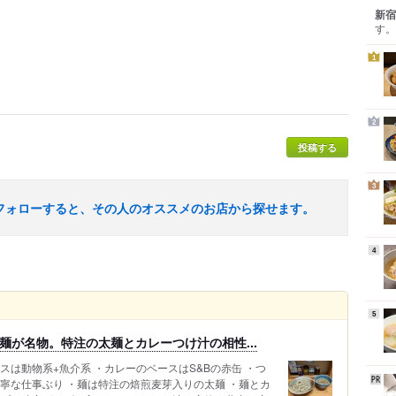
新宿
す。
1
2
投稿する
3
フォローすると、その人のオススメのお店から探せます。
4
5
麺が名物。特注の太麺とカレーつけ汁の相性...
スは動物系+魚介系 ・カレーのベースはS&Bの赤缶 ・つ
寧な仕事ぶり ・麺は特注の焙煎麦芽入りの太麺 ・麺とカ