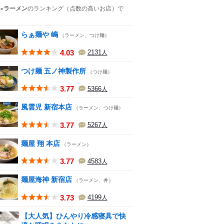
×ラーメン
のランキング
（点数の高いお店）
で
らぁ麺や 嶋
（ラーメン、つけ麺）
4.03
2131
人
つけ麺 五ノ神製作所
（つけ麺）
3.77
5366
人
風雲児 新宿本店
（ラーメン、つけ麺）
3.77
5267
人
麺屋 翔 本店
（ラーメン）
3.77
4583
人
麺屋海神 新宿店
（ラーメン、丼）
3.73
4199
人
【大人気】ひんやり冷感寝具で快