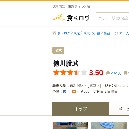
徳川膳武 - 東新宿（つけ麺）
食べログ
食べログ
東京
東京 つけ麺
新宿・代々木・大
公式
徳川膳武
3.50
232
人
最寄り駅：
東新宿駅
[
東京
]
ジャンル：
つけ
予算：
定休日：
日曜日
-
～￥999
トップ
メニ