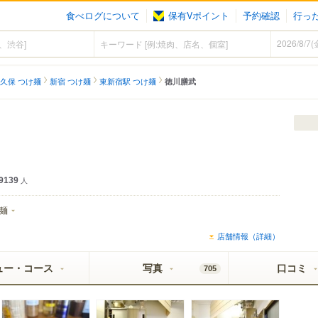
食べログについて
保有Vポイント
予約確認
行っ
久保 つけ麺
新宿 つけ麺
東新宿駅 つけ麺
徳川膳武
9139
人
麺
店舗情報（詳細）
ュー・コース
写真
口コミ
705