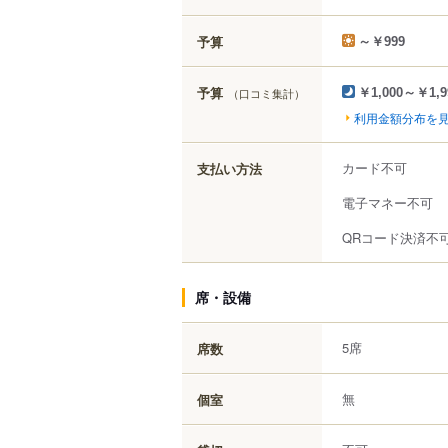
予算
～￥999
予算
（口コミ集計）
￥1,000～￥1,9
利用金額分布を
カード不可
支払い方法
電子マネー不可
QRコード決済不
席・設備
5席
席数
無
個室