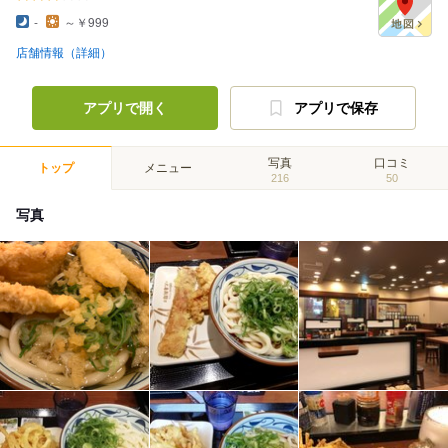
-
～￥999
店舗情報（詳細）
アプリで開く
アプリで保存
写真
口コミ
トップ
メニュー
216
50
写真