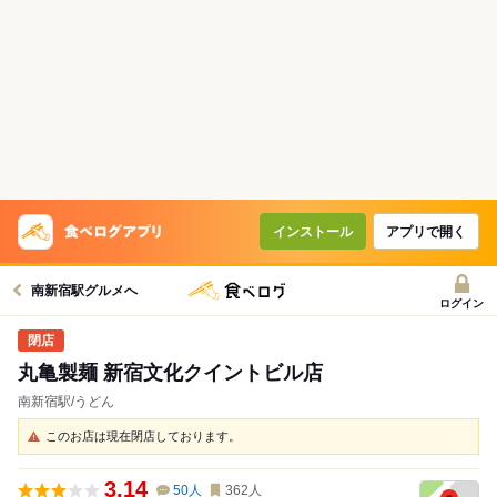
インストール
アプリで開く
南新宿駅グルメへ
ログイン
丸亀製麺 新宿文化クイントビル店
南新宿駅/うどん
このお店は現在閉店しております。
3.14
50
人
362
人