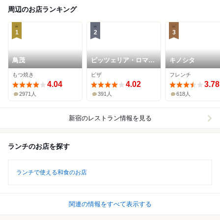
周辺のお店ランキング
1
2
3
鳥茂
ピッツェリア・ロマー
キノシタ
ナ・イル・ペンティー
もつ焼き
ピザ
フレンチ
ト
4.04
4.02
3.78
2971人
391人
618人
新宿
のレストラン情報を見る
ランチのお店を探す
ランチで使える和食のお店
関連の情報をすべて表示する