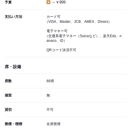
～￥999
予算
支払い方法
カード可
（VISA、Master、JCB、AMEX、Diners）
電子マネー可
（交通系電子マネー（Suicaなど）、楽天Edy、n
anaco、iD）
QRコード決済不可
席・設備
席数
88席
個室
無
貸切
不可
禁煙・喫煙
全席禁煙