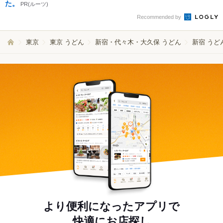
た。
PR(ルーツ)
Recommended by
東京
東京 うどん
新宿・代々木・大久保 うどん
新宿 うど
より便利になったアプリで
快適にお店探し