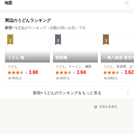
地図
周辺のうどんランキング
新宿
×
うどん
のランキング（点数の高いお店）です。
1
2
3
うどん 慎
楢製麺
一滴八銭屋 新宿
うどん
うどん、ラーメン、麺類
うどん、居酒屋、お
3.68
3.64
3.62
2641人
1637人
2062人
新宿×うどん
のランキングをもっと見る
広告を非表示