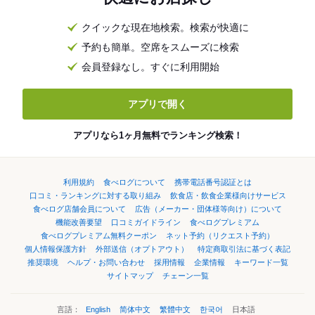
クイックな現在地検索。検索が快適に
予約も簡単。空席をスムーズに検索
会員登録なし。すぐに利用開始
アプリで開く
アプリなら1ヶ月無料でランキング検索！
利用規約
食べログについて
携帯電話番号認証とは
口コミ・ランキングに対する取り組み
飲食店・飲食企業様向けサービス
食べログ店舗会員について
広告（メーカー・団体様等向け）について
機能改善要望
口コミガイドライン
食べログプレミアム
食べログプレミアム無料クーポン
ネット予約（リクエスト予約）
個人情報保護方針
外部送信（オプトアウト）
特定商取引法に基づく表記
推奨環境
ヘルプ・お問い合わせ
採用情報
企業情報
キーワード一覧
サイトマップ
チェーン一覧
言語：
English
简体中文
繁體中文
한국어
日本語