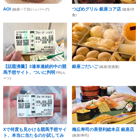
AOI
つばめグリル 銀座コア店
(銀座一丁目/ハンバーグ)
(銀座/洋
食)
【話題沸騰】3連単連続的中の競
銀座ごだいご
(銀座/居酒屋)
馬予想サイト、ついに判明
PR(ル
ーツ)
Xで何度も見かける競馬予想サイ
梅丘寿司の美登利総本店 銀座店
ト、本当に当たるのか試してみ
(銀座/寿司)