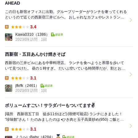
AHEAD
この日も新宿オフィスに出勤。グループリーダーがランチを奢ってくれる
というので近くの西新宿三井ビルへ。 おしゃれなカフェやレストランが
いろいろある中からリーダーお気に入りだという「...
3.4
Lunch:
Kawa0310
（1386）
2023/09 訪問
1回
西新宿・五目あんかけ焼きそば
西新宿の三井ビルにある中華料理店。 ランチを食べようと界隈を歩いて
いて見つけた。 昼の１時すぎ。 だいぶ空いている時間帯だが、割とお客
さんはいる。 ランチメニューは麺も...
3.1
Lunch:
jfkrfk
（2461）
2023/03 訪問
1回
ボリュームすごい！サラダバーもついてます✌️
[場所 西新宿五丁目 徒歩11分ほど] (喫煙可能店) ランチにきました！
“珍味館”さん！ たのみましたのは •ひき肉と玉子高菜炒め(950) ご飯と小
さいスープ...
3.1
Lunch:
ようへいBaby
（4284）