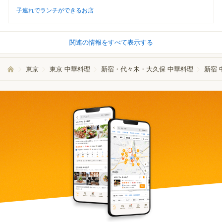
子連れでランチができるお店
関連の情報をすべて表示する
東京
東京 中華料理
新宿・代々木・大久保 中華料理
新宿 