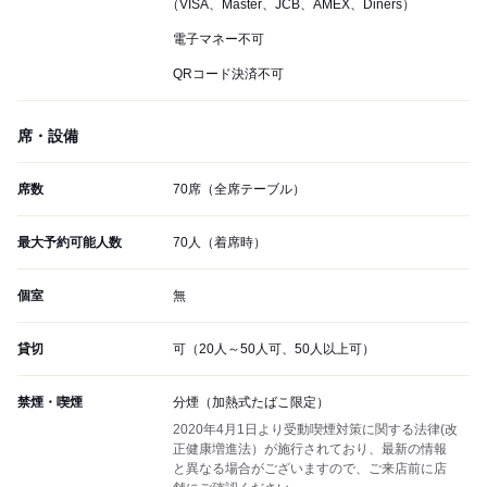
（VISA、Master、JCB、AMEX、Diners）
電子マネー不可
QRコード決済不可
席・設備
席数
70席（全席テーブル）
最大予約可能人数
70人（着席時）
個室
無
貸切
可（20人～50人可、50人以上可）
禁煙・喫煙
分煙（加熱式たばこ限定）
2020年4月1日より受動喫煙対策に関する法律(改
正健康増進法）が施行されており、最新の情報
と異なる場合がございますので、ご来店前に店