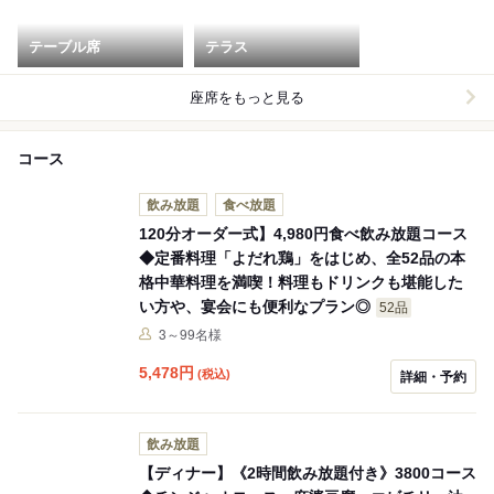
テーブル席
テラス
座席をもっと見る
コース
飲み放題
食べ放題
120分オーダー式】4,980円食べ飲み放題コース
◆定番料理「よだれ鶏」をはじめ、全52品の本
格中華料理を満喫！料理もドリンクも堪能した
い方や、宴会にも便利なプラン◎
52品
3～99名様
5,478
円
(税込)
詳細・予約
飲み放題
【ディナー】《2時間飲み放題付き》3800コース