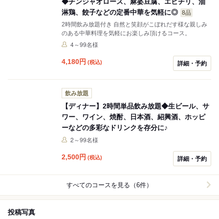
◆チンジャオロース、麻婆豆腐、エビチリ、油
淋鶏、餃子などの定番中華を気軽に◎
8品
2時間飲み放題付き 自然と笑顔がこぼれだす様な親しみ
のある中華料理を気軽にお楽しみ頂けるコース。
4～99名様
4,180
円
(税込)
詳細・予約
飲み放題
【ディナー】2時間単品飲み放題◆生ビール、サ
ワー、ワイン、焼酎、日本酒、紹興酒、ホッピ
ーなどの多彩なドリンクを存分に♪
2～99名様
2,500
円
(税込)
詳細・予約
すべてのコースを見る（6件）
投稿写真