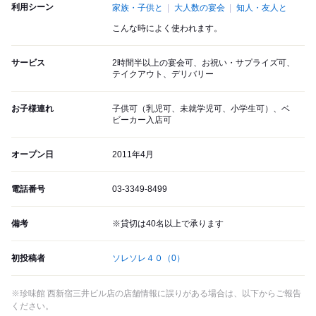
利用シーン
家族・子供と
大人数の宴会
知人・友人と
こんな時によく使われます。
サービス
2時間半以上の宴会可、お祝い・サプライズ可、
テイクアウト、デリバリー
お子様連れ
子供可（乳児可、未就学児可、小学生可）、ベ
ビーカー入店可
オープン日
2011年4月
電話番号
03-3349-8499
備考
※貸切は40名以上で承ります
初投稿者
ソレソレ４０
（0）
※珍味館 西新宿三井ビル店の店舗情報に誤りがある場合は、以下からご報告
ください。