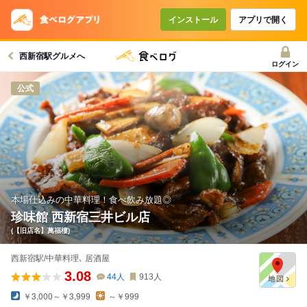
インストール
アプリで開く
西新宿駅グルメへ
ログイン
公式
本場仕込みの中華料理！食べ飲み放題◎
珍味館 西新宿三井ビル店
(【旧店名】萬福樓)
西新宿駅/中華料理､ 居酒屋
3.08
44
人
913
人
￥3,000～￥3,999
～￥999