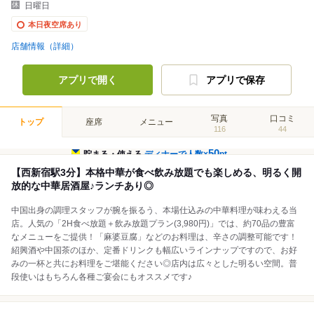
日曜日
本日夜空席あり
店舗情報（詳細）
アプリで開く
アプリで保存
写真
口コミ
トップ
座席
メニュー
116
44
50
貯まる・使える
ディナーで人数×
pt
【西新宿駅3分】本格中華が食べ飲み放題でも楽しめる、明るく開
放的な中華居酒屋♪ランチあり◎
中国出身の調理スタッフが腕を振るう、本場仕込みの中華料理が味わえる当
店。人気の「2H食べ放題＋飲み放題プラン(3,980円)」では、約70品の豊富
なメニューをご提供！「麻婆豆腐」などのお料理は、辛さの調整可能です！
紹興酒や中国茶のほか、定番ドリンクも幅広いラインナップですので、お好
みの一杯と共にお料理をご堪能ください◎店内は広々とした明るい空間。普
段使いはもちろん各種ご宴会にもオススメです♪