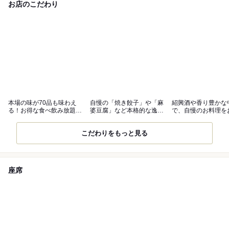
お店のこだわり
本場の味が70品も味わえ
自慢の「焼き餃子」や「麻
紹興酒や香り豊かな
る！お得な食べ飲み放題プ
婆豆腐」など本格的な逸品
で、自慢のお料理を
ランをご用意
の数々
みください◎
こだわりをもっと見る
座席