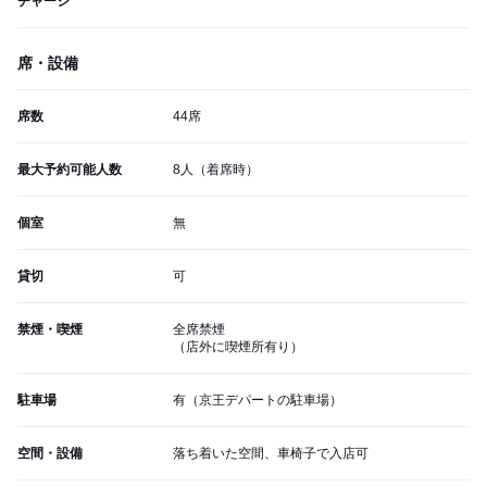
チャージ
席・設備
席数
44席
最大予約可能人数
8人（着席時）
個室
無
貸切
可
禁煙・喫煙
全席禁煙
（店外に喫煙所有り）
駐車場
有（京王デパートの駐車場）
空間・設備
落ち着いた空間、車椅子で入店可