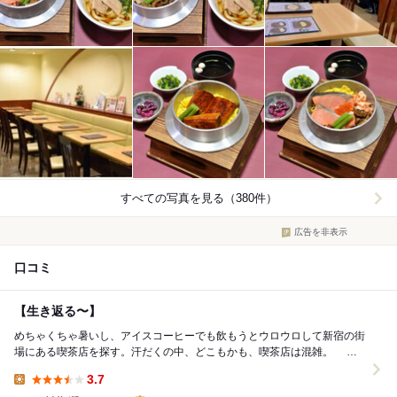
すべての写真を見る（380件）
広告を非表示
口コミ
【生き返る〜】
めちゃくちゃ暑いし、アイスコーヒーでも飲もうとウロウロして新宿の街
場にある喫茶店を探す。汗だくの中、どこもかも、喫茶店は混雑。 と
にかく涼しいところに逃げようと京王百貨店へ。そ...
3.7
Lunch: