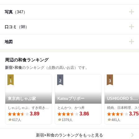
写真
（347）
口コミ
（98）
地図
周辺の和食ランキング
新宿
×
和食
のランキング（点数の高いお店）です。
1
2
3
東京肉しゃぶ家
Katsuプリポー
USHIGORO S.
SHINJUKU
しゃぶしゃぶ、すき焼き、牛料理
とんかつ、かつ丼
焼肉、日本料理、ス
3.89
3.86
3.75
617人
1379人
481人
新宿×和食
のランキングをもっと見る