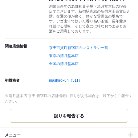
創業百余年の老舗和菓子屋・清月堂本店の喫茶
店でございます。新宿駅直結の新宿京王百貨店8
階。交通の便が良く、静かな雰囲気の場所で
す。アゴ出汁で炊いた香り高い釜飯、長年愛さ
れ続ける甘味、そして夜には粋なおつまみとお
酒をご用意しております。
関連店舗情報
京王百貨店新宿店のレストラン一覧
東京の清月堂本店
全国の清月堂本店
初投稿者
mashirokun
（511）
※清月堂本店 京王 新宿店の店舗情報に誤りがある場合は、以下からご報告く
ださい。
誤りを報告する
メニュー