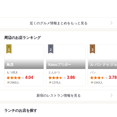
近くのグルメ情報まとめをもっと見る
周辺のお店ランキング
1
2
3
鳥茂
Katsuプリポー
ル パン ドゥ ジ
ル･ロブション 
もつ焼き
とんかつ
パン
マン新宿店
4.04
3.86
3.78
2969人
1378人
1943人
新宿
のレストラン情報を見る
ランチのお店を探す