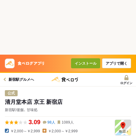
インストール
アプリで開く
新宿駅グルメへ
ログイン
公式
清月堂本店 京王 新宿店
新宿駅/釜飯､ 甘味処
3.09
98
人
1089
人
￥2,000～￥2,999
￥2,000～￥2,999