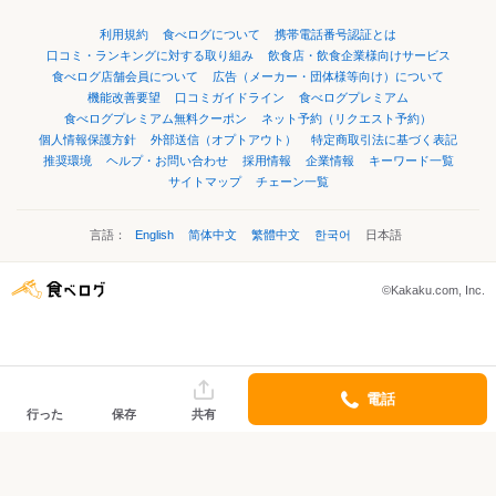
利用規約
食べログについて
携帯電話番号認証とは
口コミ・ランキングに対する取り組み
飲食店・飲食企業様向けサービス
食べログ店舗会員について
広告（メーカー・団体様等向け）について
機能改善要望
口コミガイドライン
食べログプレミアム
食べログプレミアム無料クーポン
ネット予約（リクエスト予約）
個人情報保護方針
外部送信（オプトアウト）
特定商取引法に基づく表記
推奨環境
ヘルプ・お問い合わせ
採用情報
企業情報
キーワード一覧
サイトマップ
チェーン一覧
言語：
English
简体中文
繁體中文
한국어
日本語
©Kakaku.com, Inc.
電話
行った
保存
共有