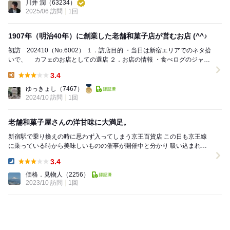
川井 潤
（63234）
2025/06 訪問
1回
1907年（明治40年）に創業した老舗和菓子店が営むお店 (^^♪
初訪 202410（No.6002） １．訪店目的 ・当日は新宿エリアでのネタ拾
いで、 カフェのお店としての選店 ２．お店の情報 ・食べログのジャン
ル：釜飯、甘味処...
3.4
Lunch:
ゆっきょし
（7467）
2024/10 訪問
1回
老舗和菓子屋さんの洋甘味に大満足。
新宿駅で乗り換えの時に思わず入ってしまう京王百貨店 この日も京王線
に乗っている時から美味しいものの催事が開催中と分かり 吸い込まれる
ようにカミさんと二人、百貨店に入り会場へ...
3.4
Dinner:
価格．見物人
（2256）
2023/10 訪問
1回