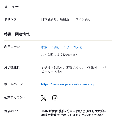
メニュー
ドリンク
日本酒あり、焼酎あり、ワインあり
特徴・関連情報
利用シーン
家族・子供と
知人・友人と
こんな時によく使われます。
お子様連れ
子供可（乳児可、未就学児可、小学生可）、ベ
ビーカー入店可
ホームページ
https://www.seigetsudo-honten.co.jp
公式アカウント
お店のPR
≪JR新宿駅 徒歩2分≫～おひとり様も大歓迎～
美味と甘味でごゆっくりおくつろぎください。