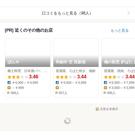
口コミをもっと見る（98人）
[PR] 近くのその他のお店
もっと見る
ぼんや
和創作 空 西新宿
俺の割烹 炉ばた 
郷土料理、日本酒バー、居酒屋
居酒屋、ろばた焼き、海鮮
居酒屋、焼肉、ろば
3.46
3.44
3.44
￥4,000～￥4,999
￥4,000～￥4,999
￥6,000～￥7,999
Dinner:
Dinner:
Dinner:
～￥999
-
￥3,000～￥3,999
Lunch:
Lunch:
Lunch:
368人
557人
496人
広告を非表示