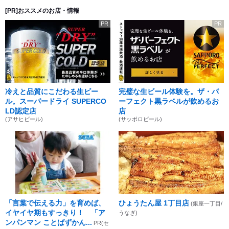
[PR]おススメのお店・情報
PR
PR
冷えと品質にこだわる生ビー
完璧な生ビール体験を。ザ・パ
ル。スーパードライ SUPERCO
ーフェクト黒ラベルが飲めるお
LD認定店
店
(アサヒビール)
(サッポロビール)
「言葉で伝える力」を育めば、
ひょうたん屋 1丁目店
(銀座一丁目/
イヤイヤ期もすっきり！ 「ア
うなぎ)
ンパンマン ことばずかん...
PR(セ