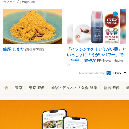
ガフェイブ｜HugKum)
銀座 しまだ
「イソジン®クリアうがい薬」と
(東銀座/割烹)
いっしょに「うがいパワー」で
一年中！ 健やか
PR(iNova｜Hugku
m)
Recommended by
東京
東京 釜飯
新宿・代々木・大久保 釜飯
新宿 釜飯