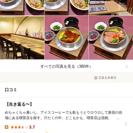
すべての写真を見る（380件）
広告を非表示
口コミ
【生き返る〜】
めちゃくちゃ暑いし、アイスコーヒーでも飲もうとウロウロして新宿の街
場にある喫茶店を探す。汗だくの中、どこもかも、喫茶店は混雑。 と
にかく涼しいところに逃げようと京王百貨店へ。そ...
3.7
Lunch: