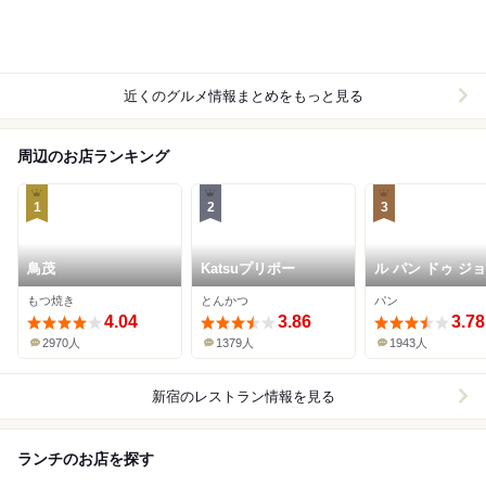
近くのグルメ情報まとめをもっと見る
周辺のお店ランキング
1
2
3
鳥茂
Katsuプリポー
ル パン ドゥ ジ
ル･ロブション 
もつ焼き
とんかつ
パン
マン新宿店
4.04
3.86
3.78
2970人
1379人
1943人
新宿
のレストラン情報を見る
ランチのお店を探す