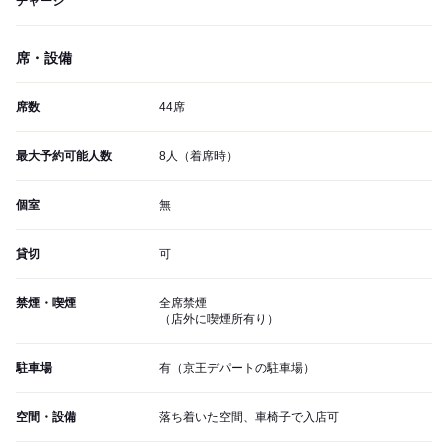
チャージ
席・設備
席数
44席
最大予約可能人数
8人（着席時）
個室
無
貸切
可
禁煙・喫煙
全席禁煙
（店外に喫煙所有り）
駐車場
有（京王デパートの駐車場）
空間・設備
落ち着いた空間、車椅子で入店可