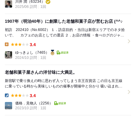
川井 潤
（63234）
2025/06 訪問
1回
1907年（明治40年）に創業した老舗和菓子店が営むお店 (^^♪
初訪 202410（No.6002） １．訪店目的 ・当日は新宿エリアでのネタ拾
いで、 カフェのお店としての選店 ２．お店の情報 ・食べログのジャン
ル：釜飯、甘味処...
3.4
Lunch:
ゆっきょし
（7465）
2024/10 訪問
1回
老舗和菓子屋さんの洋甘味に大満足。
新宿駅で乗り換えの時に思わず入ってしまう京王百貨店 この日も京王線
に乗っている時から美味しいものの催事が開催中と分かり 吸い込まれる
ようにカミさんと二人、百貨店に入り会場へ...
3.4
Dinner:
価格．見物人
（2256）
2023/10 訪問
1回