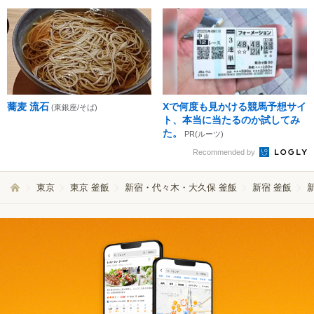
蕎麦 流石
Xで何度も見かける競馬予想サイ
(東銀座/そば)
ト、本当に当たるのか試してみ
た。
PR(ルーツ)
Recommended by
東京
東京 釜飯
新宿・代々木・大久保 釜飯
新宿 釜飯