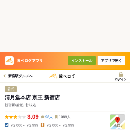
インストール
アプリで開く
新宿駅グルメへ
ログイン
公式
清月堂本店 京王 新宿店
新宿駅/釜飯､ 甘味処
3.09
98
人
1089
人
￥2,000～￥2,999
￥2,000～￥2,999