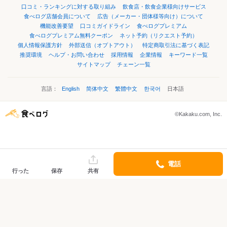
口コミ・ランキングに対する取り組み
飲食店・飲食企業様向けサービス
食べログ店舗会員について
広告（メーカー・団体様等向け）について
機能改善要望
口コミガイドライン
食べログプレミアム
食べログプレミアム無料クーポン
ネット予約（リクエスト予約）
個人情報保護方針
外部送信（オプトアウト）
特定商取引法に基づく表記
推奨環境
ヘルプ・お問い合わせ
採用情報
企業情報
キーワード一覧
サイトマップ
チェーン一覧
言語：
English
简体中文
繁體中文
한국어
日本語
©Kakaku.com, Inc.
電話
行った
保存
共有