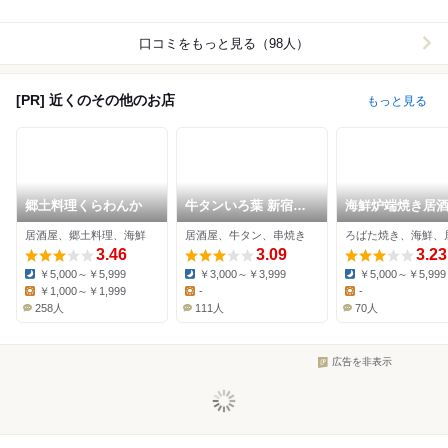
口コミをもっと見る（98人）
[PR] 近くのその他のお店
もっと見る
郷土料理くらわんか
牛タンいろ葉 新宿歌
海鮮炉端焼き居
舞伎町のれん街
海月
居酒屋、郷土料理、海鮮
居酒屋、牛タン、串焼き
ろばた焼き、海鮮、
3.46
3.09
3.23
￥5,000～￥5,999
￥3,000～￥3,999
￥5,000～￥5,999
Dinner:
Dinner:
Dinner:
￥1,000～￥1,999
-
-
Lunch:
Lunch:
Lunch:
258人
111人
70人
広告を非表示