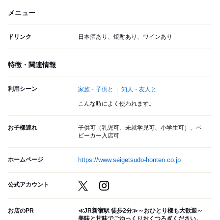
メニュー
ドリンク
日本酒あり、焼酎あり、ワインあり
特徴・関連情報
利用シーン
家族・子供と
知人・友人と
こんな時によく使われます。
お子様連れ
子供可（乳児可、未就学児可、小学生可）、ベ
ビーカー入店可
ホームページ
https://www.seigetsudo-honten.co.jp
公式アカウント
お店のPR
≪JR新宿駅 徒歩2分≫～おひとり様も大歓迎～
美味と甘味でごゆっくりおくつろぎください。