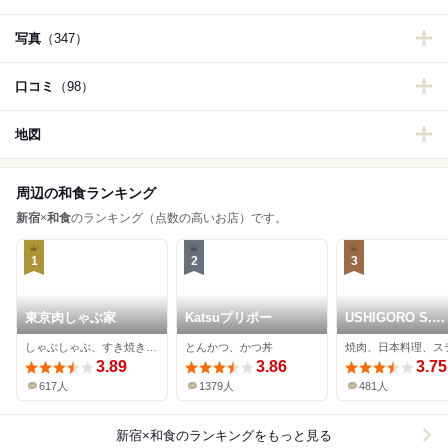
写真
（347）
口コミ
（98）
地図
周辺の和食ランキング
新宿
×
和食
のランキング（点数の高いお店）です。
1
2
3
東京肉しゃぶ家
Katsuプリポー
USHIGORO S.
SHINJUKU
しゃぶしゃぶ、すき焼き、牛料理
とんかつ、かつ丼
焼肉、日本料理、ス
3.89
3.86
3.75
617人
1379人
481人
新宿×和食
のランキングをもっと見る