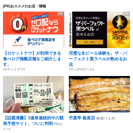
[PR]おススメのお店・情報
PR
PR
【ロケットナウ】が利用できる
完璧な生ビール体験を。ザ・パ
食べログ掲載店舗をご紹介しま
ーフェクト黒ラベルが飲めるお
す。
店
(ロケットナウ)
(サッポロビール)
【話題沸騰】3連単連続的中の競
竹葉亭 銀座店
(銀座/うなぎ)
馬予想サイト、ついに判明
PR(ル
ーツ)