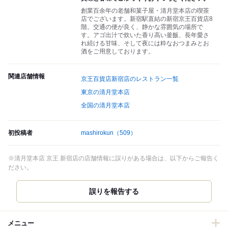
創業百余年の老舗和菓子屋・清月堂本店の喫茶
店でございます。新宿駅直結の新宿京王百貨店8
階。交通の便が良く、静かな雰囲気の場所で
す。アゴ出汁で炊いた香り高い釜飯、長年愛さ
れ続ける甘味、そして夜には粋なおつまみとお
酒をご用意しております。
関連店舗情報
京王百貨店新宿店のレストラン一覧
東京の清月堂本店
全国の清月堂本店
初投稿者
mashirokun
（509）
※清月堂本店 京王 新宿店の店舗情報に誤りがある場合は、以下からご報告く
ださい。
誤りを報告する
メニュー