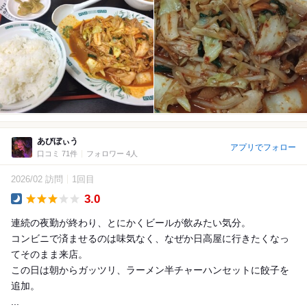
あびぼぃう
アプリでフォロー
口コミ 71件
フォロワー 4人
2026/02 訪問
1回目
3.0
Dinner
連続の夜勤が終わり、とにかくビールが飲みたい気分。
コンビニで済ませるのは味気なく、なぜか日高屋に行きたくなっ
てそのまま来店。
この日は朝からガッツリ、ラーメン半チャーハンセットに餃子を
追加。
...