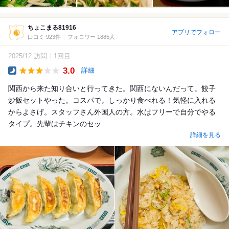
ちょこまる81916
アプリでフォロー
口コミ 923件
フォロワー 1885人
2025/12 訪問
1回目
3.0
詳細
Dinner
関西から来た知り合いと行ってきた。関西にないんだって。餃子
炒飯セットやった。コスパで。しっかり食べれる！気軽に入れる
からよさげ。スタッフさん外国人の方。水はフリーで自分でやる
タイプ。先輩はチキンのセッ...
詳細を見る