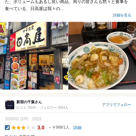
た、ボリュームもあるし良い商品、周りの皆さんも黙々と食事を
食べている、日高屋は我々の...
詳細を見る
新宿の千葉さん
アプリでフォロー
口コミ 791件
フォロワー 3054人
2026/02 訪問
1回目
3.0
～￥999/1人
詳細
Dinner