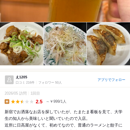
え1205
アプリでフォロー
口コミ 216件
フォロワー 50人
2026/05 訪問
1回目
2.5
～￥999/1人
Lunch
新宿でお洒落なお店を探していたが、たまたま看板を見て、大学
生の知人から美味しいと聞いていたので入店。
近所に日高屋がなくて、初めてなので、普通のラーメンと餃子に