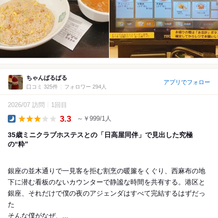
ちゃんぱるぱる
アプリでフォロー
口コミ 325件
フォロワー 294人
2026/07 訪問
1回目
3.3
～￥999/1人
Dinner
35歳ミニクラブホステスとの「日高屋同伴」で見出した究極
の“粋”
銀座の並木通りで一見客を拒む割烹の暖簾をくぐり、西麻布の地
下に潜む看板のないカウンターで静謐な時間を共有する。港区と
銀座、それだけで僕の夜のアジェンダはすべて完結するはずだっ
た
そんな僕がなぜ、...