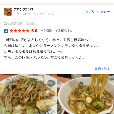
ブロンズ1023
アプリでフォロー
口コミ 249件
フォロワー 66人
2026/03 訪問
1回目
5.0
￥2,000～￥2,999/1人
Dinner
1軒目のお店がよろしくなく、早々に退店し日高屋へ！
今日は珍しく、あんかけラーメンとレモンタルタルチキン。
レモンタルタルは写真撮り忘れたー。
でも、このレモンタルタルがすごく美味しかった。
...
詳細を見る