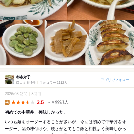
都市対子
アプリでフォロー
口コミ 645件
フォロワー 1112人
2026/03 訪問
3回目
3.5
～￥999/1人
Lunch
初めての中華丼、美味しかった。
いつも麺をオーダーすることが多いが、今回は初めて中華丼をオ
ーダー、餡の味付けや、硬さがとてもご飯と相性よく美味しかっ