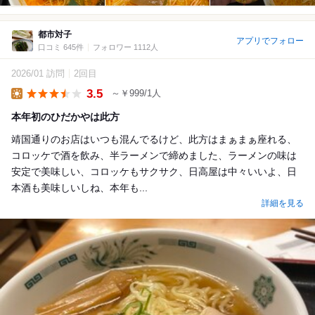
都市対子
アプリでフォロー
口コミ 645件
フォロワー 1112人
2026/01 訪問
2回目
3.5
～￥999/1人
Lunch
本年初のひだかやは此方
靖国通りのお店はいつも混んでるけど、此方はまぁまぁ座れる、
コロッケで酒を飲み、半ラーメンで締めました、ラーメンの味は
安定で美味しい、コロッケもサクサク、日高屋は中々いいよ、日
本酒も美味しいしね、本年も...
詳細を見る