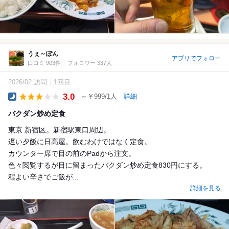
うぇ～ぽん
アプリでフォロー
口コミ 903件
フォロワー 337人
2026/02 訪問
1回目
3.0
～￥999/1人
詳細
Dinner
バクダン炒め定食
東京 新宿区。新宿駅東口周辺。
遅い夕飯に日高屋。飲むわけではなく定食。
カウンター席で目の前のPadから注文。
色々閲覧するが目に留まったバクダン炒め定食830円にする。
程よい辛さでご飯が...
詳細を見る