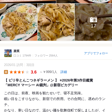
17
楽笑
アプリでフォロー
口コミ 1794件
フォロワー 2564人
2026/01 訪問
3回目
3.6
～￥999/1人
詳細
Lunch
【 ピリ辛とんこつネギラーメン 】 ⭐️2026年第3作目鑑賞
「MERCY マーシー AI裁判」@新宿ピカデリー
この日は、前夜、映画を観たせいで、寝不足気味。
眠い目をこすりながら、新宿での所用。その合間に、遅めのラン
チ。
かなり、寒い日なので、温かい麺を歌舞伎町で探しましたが、イ