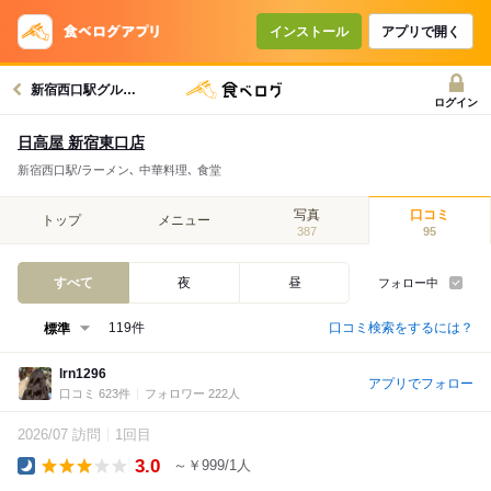
インストール
アプリで開く
新宿西口駅グルメへ
ログイン
日高屋 新宿東口店
新宿西口駅/ラーメン､ 中華料理､ 食堂
写真
口コミ
トップ
メニュー
387
95
すべて
夜
昼
フォロー中
口コミ検索をするには？
119件
lrn1296
アプリでフォロー
口コミ 623件
フォロワー 222人
2026/07 訪問
1回目
3.0
～￥999/1人
Dinner