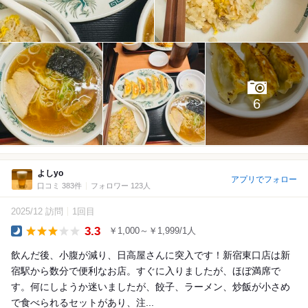
6
よしyo
アプリでフォロー
口コミ 383件
フォロワー 123人
2025/12 訪問
1回目
3.3
￥1,000～￥1,999/1人
Dinner
飲んだ後、小腹が減り、日高屋さんに突入です！新宿東口店は新
宿駅から数分で便利なお店。すぐに入りましたが、ほぼ満席で
す。何にしようか迷いましたが、餃子、ラーメン、炒飯が小さめ
で食べられるセットがあり、注...