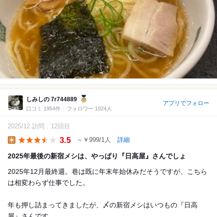
しみしの 7r744889
アプリでフォロー
口コミ 1954件
フォロワー 1024人
2025/12 訪問
12回目
3.5
～￥999/1人
詳細
Lunch
2025年最後の新宿メシは、やっぱり『日高屋』さんでしょ
2025年12月最終週。巷は既に年末年始休みだそうですが、こちら
は相変わらず仕事でした。
年も押し詰まってきましたが、〆の新宿メシはいつもの『日高
屋』さんです。