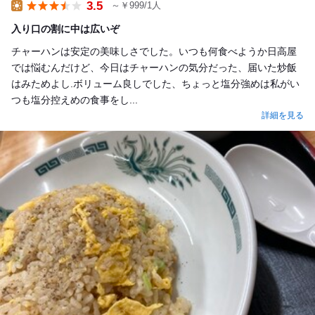
3.5
～￥999/1人
Lunch
入り口の割に中は広いぞ
チャーハンは安定の美味しさでした。いつも何食べようか日高屋
では悩むんだけど、今日はチャーハンの気分だった、届いた炒飯
はみためよし.ボリューム良しでした、ちょっと塩分強めは私がい
つも塩分控えめの食事をし...
詳細を見る