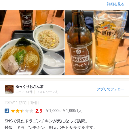
詳細を見る
ゆっくりおさんぽ
アプリでフォロー
口コミ 41件
フォロワー 7人
2025/11 訪問
1回目
2.5
￥1,000～￥1,999/1人
Dinner
SNSで見たドラゴンチキンが気になって訪問。
炒飯、ドラゴンチキン、明太ポテトサラダを注文。