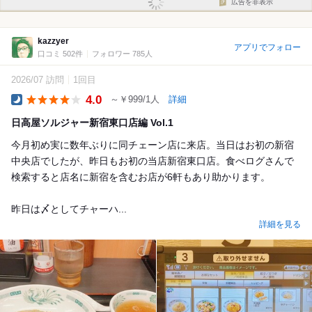
広告を非表示
kazzyer
アプリでフォロー
口コミ 502件
フォロワー 785人
2026/07 訪問
1回目
4.0
～￥999/1人
詳細
Dinner
日高屋ソルジャー新宿東口店編 Vol.1
今月初め実に数年ぶりに同チェーン店に来店。当日はお初の新宿
中央店でしたが、昨日もお初の当店新宿東口店。食べログさんで
検索すると店名に新宿を含むお店が6軒もあり助かります。
昨日は〆としてチャーハ...
詳細を見る