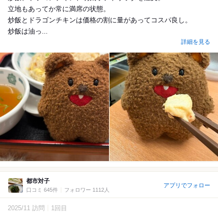
立地もあってか常に満席の状態。
炒飯とドラゴンチキンは価格の割に量があってコスパ良し。
炒飯は油っ...
詳細を見る
都市対子
アプリでフォロー
口コミ 645件
フォロワー 1112人
2025/11 訪問
1回目