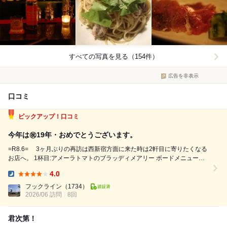
すべての写真を見る（154件）
広告を非表示
口コミ
ピックアップ！口コミ
今年は㊗️19年・おめでとうございます。
=R8.6= 3ヶ月ぶりの再訪は西新宿方面に来た時は2軒目に寄りたくなる
お店へ。 1杯目:アメーラトマトのブラッディメアリー ボードメニューに
あった湯むきしたトマトを冷凍ストック、シンプルにウオッカと合わせて
4.0
2杯目:ソルティドッグ 本日はピンクグレープフルーツにて 今年は19周
Dinner:
年...
フックライン
（1734）
2026/06 訪問
8回
君次第！