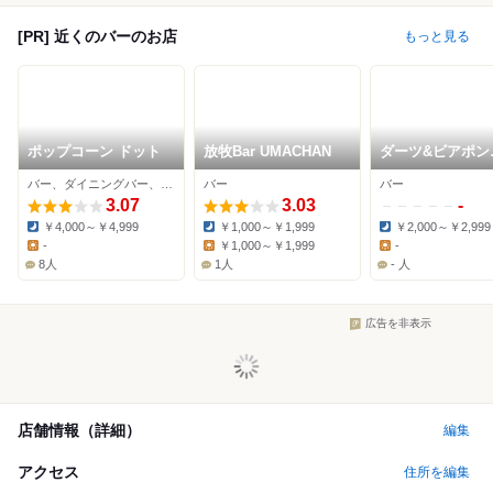
[PR] 近くのバーのお店
もっと見る
ポップコーン ドット
放牧Bar UMACHAN
ダーツ&ビアポン
BASE1 新宿店
バー、ダイニングバー、居酒屋
バー
バー
3.07
3.03
-
￥4,000～￥4,999
￥1,000～￥1,999
￥2,000～￥2,999
Dinner:
Dinner:
Dinner:
-
￥1,000～￥1,999
-
Lunch:
Lunch:
Lunch:
8人
1人
- 人
広告を非表示
店舗情報（詳細）
編集
アクセス
住所を編集