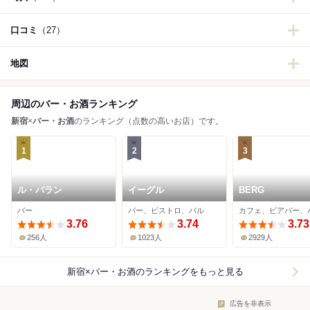
口コミ
（27）
地図
周辺のバー・お酒ランキング
新宿
×
バー・お酒
のランキング（点数の高いお店）です。
1
2
3
ル・パラン
イーグル
BERG
バー
バー、ビストロ、バル
カフェ、ビアバー、
3.76
3.74
3.73
256人
1023人
2929人
新宿×バー・お酒
のランキングをもっと見る
広告を非表示