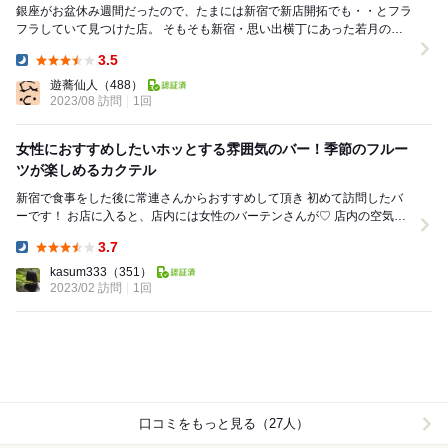
銀座がお盆休み週間だったので、たまには新宿で新店開拓でも・・とフラ
フラしていて見つけた店。 そもそも新宿・思い出横丁にあった若月の焼
きそばを継承している居酒屋があるとのネット記事...
3.5
Dinner:
遊蕎仙人
（488）
2023/08 訪問
1回
女性におすすめしたいホッとする雰囲気のバー！季節のフルー
ツが楽しめるカクテル
新宿で食事をした後に常連さんからおすすめして頂き 初めて訪問したバ
ーです！ お店に入ると、店内には女性のバーテンさんが♡ 店内の空気感
や明るさ、そして良い香りまで 女性...
3.7
Dinner:
kasum333
（351）
2023/02 訪問
1回
口コミをもっと見る（27人）