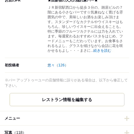
お店のPR
★西新宿の大人の隠れ家バー★
ＪＲ新宿駅西口から徒歩３分の、雑居ビルの７
階にある小さなバーです☆気兼ねなく寛げる雰
囲気の中で、美味しいお酒をお楽しみ頂けま
す。スタンダードなカクテルやウイスキーはも
ちろん、珍しいウイスキーに出会えることも。
特に季節のフルーツカクテルには力を入れてい
ます。毎週変わるおすすめパスタをはじめ、フ
ードメニューもこだわっています。お食事をさ
れるもよし、グラスを傾けながら会話に花を咲
かせるもよし・・・まさに
...
続きを読む
初投稿者
悠々
（126）
※バー アップトゥーユーの店舗情報に誤りがある場合は、以下から修正して
下さい。
レストラン情報を編集する
メニュー
写真
（118）