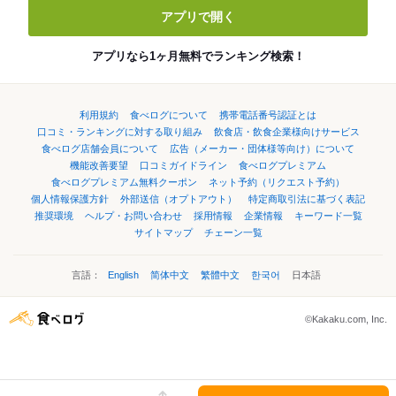
アプリで開く
アプリなら1ヶ月無料でランキング検索！
利用規約
食べログについて
携帯電話番号認証とは
口コミ・ランキングに対する取り組み
飲食店・飲食企業様向けサービス
食べログ店舗会員について
広告（メーカー・団体様等向け）について
機能改善要望
口コミガイドライン
食べログプレミアム
食べログプレミアム無料クーポン
ネット予約（リクエスト予約）
個人情報保護方針
外部送信（オプトアウト）
特定商取引法に基づく表記
推奨環境
ヘルプ・お問い合わせ
採用情報
企業情報
キーワード一覧
サイトマップ
チェーン一覧
言語：
English
简体中文
繁體中文
한국어
日本語
©Kakaku.com, Inc.