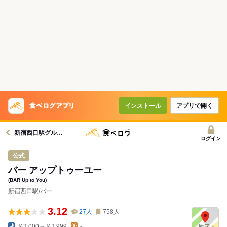
コースで使えるクーポン
戻る
クーポンを利用せず予約する
インストール
アプリで開く
新宿西口駅グルメへ
ログイン
公式
バー アップトゥーユー
(BAR Up to You)
新宿西口駅/バー
3.12
27
人
758
人
￥3,000～￥3,999
-