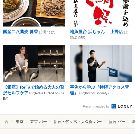
国産二八蕎麦 蕎香
地魚屋台 浜ちゃん 上野店
(上野/そば)
(上
野/居酒屋)
【銀座】ReFaで始める大人の贅
事例から学ぶ『特権アクセス管
沢セルフケア
理』
PR(ReFa GINZA on CR
PR(KeeperSecurity)
EA)
Recommended by
東京
東京 バー
新宿・代々木・大久保 バー
新宿 バー