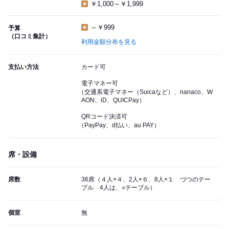
￥1,000～￥1,999
～￥999
予算
（口コミ集計）
利用金額分布を見る
支払い方法
カード可
電子マネー可
（交通系電子マネー（Suicaなど）、nanaco、W
AON、iD、QUICPay）
QRコード決済可
（PayPay、d払い、au PAY）
席・設備
席数
36席（４人×４、2人×６、8人×１ づつのテー
ブル 4人は、○テーブル）
個室
無