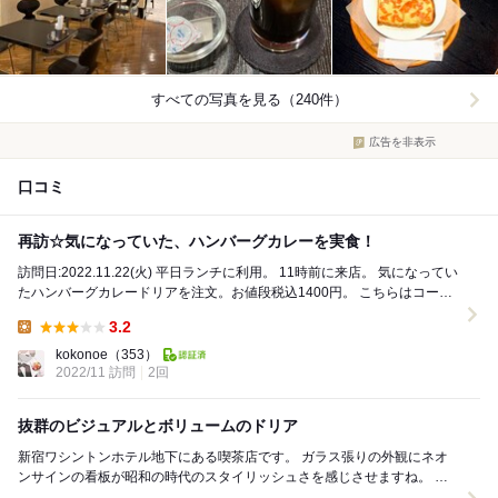
すべての写真を見る（240件）
広告を非表示
口コミ
再訪☆気になっていた、ハンバーグカレーを実食！
訪問日:2022.11.22(火) 平日ランチに利用。 11時前に来店。 気になってい
たハンバーグカレードリアを注文。お値段税込1400円。 こちらはコーヒ
ーか紅茶がつ...
3.2
Lunch:
kokonoe
（353）
2022/11 訪問
2回
抜群のビジュアルとボリュームのドリア
新宿ワシントンホテル地下にある喫茶店です。 ガラス張りの外観にネオ
ンサインの看板が昭和の時代のスタイリッシュさを感じさせますね。 店
内は、昭和の喫茶店らしく小さなテーブ...