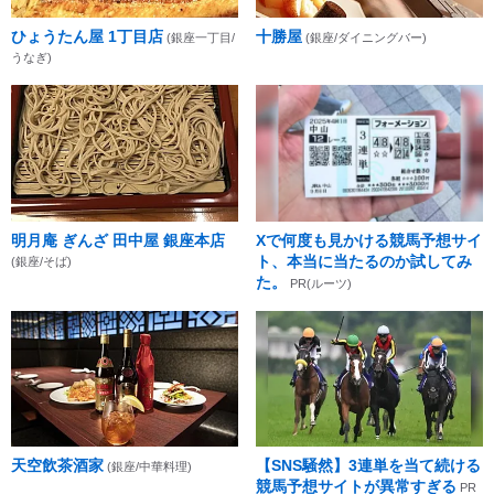
ひょうたん屋 1丁目店
十勝屋
(銀座一丁目/
(銀座/ダイニングバー)
うなぎ)
明月庵 ぎんざ 田中屋 銀座本店
Xで何度も見かける競馬予想サイ
ト、本当に当たるのか試してみ
(銀座/そば)
た。
PR(ルーツ)
天空飲茶酒家
【SNS騒然】3連単を当て続ける
(銀座/中華料理)
競馬予想サイトが異常すぎる
PR