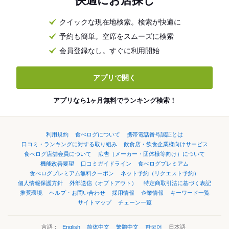
快適にお店探し
クイックな現在地検索。検索が快適に
予約も簡単。空席をスムーズに検索
会員登録なし。すぐに利用開始
アプリで開く
アプリなら1ヶ月無料でランキング検索！
利用規約
食べログについて
携帯電話番号認証とは
口コミ・ランキングに対する取り組み
飲食店・飲食企業様向けサービス
食べログ店舗会員について
広告（メーカー・団体様等向け）について
機能改善要望
口コミガイドライン
食べログプレミアム
食べログプレミアム無料クーポン
ネット予約（リクエスト予約）
個人情報保護方針
外部送信（オプトアウト）
特定商取引法に基づく表記
推奨環境
ヘルプ・お問い合わせ
採用情報
企業情報
キーワード一覧
サイトマップ
チェーン一覧
言語：
English
简体中文
繁體中文
한국어
日本語