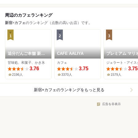
周辺のカフェランキング
新宿
×
カフェ
のランキング（点数の高いお店）です。
1
2
3
追分だんご本舗 新宿
CAFE AALIYA
プレミアム マリ
本店
ェラテリア 新宿
甘味処、和菓子、かき氷
カフェ
丹店
3.76
3.75
3.75
2196人
3370人
1579人
新宿×カフェ
のランキングをもっと見る
広告を非表示