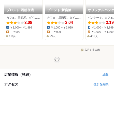
プロント 西新宿店
プロント 新宿第一生
オリジナルパン
命ビル店
ハウス 新宿店
カフェ、居酒屋、ダイニングバー
カフェ、居酒屋、ダイニングバー
3.08
3.04
3.19
￥1,000～￥1,999
￥1,000～￥1,999
￥1,000～￥1,999
Dinner:
Dinner:
Dinner:
～￥999
～￥999
￥1,000～￥1,999
Lunch:
Lunch:
Lunch:
116人
29人
461人
広告を非表示
店舗情報（詳細）
編集
アクセス
住所を編集