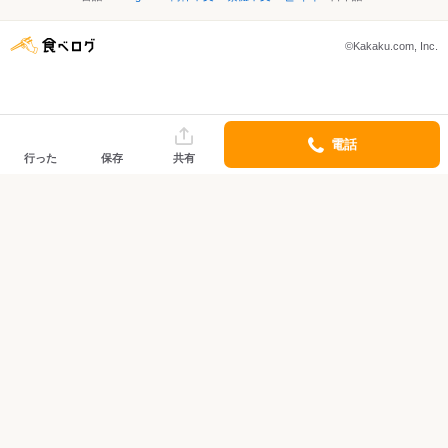
©Kakaku.com, Inc.
電話
行った
保存
共有