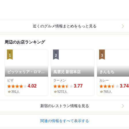
近くのグルメ情報まとめをもっと見る
周辺のお店ランキング
1
2
3
ピッツェリア・ロマー
風雲児 新宿本店
きんもち
ナ・イル・ペンティー
ピザ
ラーメン
カレー
ト
4.02
3.77
3.74
391人
5272人
765人
新宿
のレストラン情報を見る
関連の情報をすべて表示する