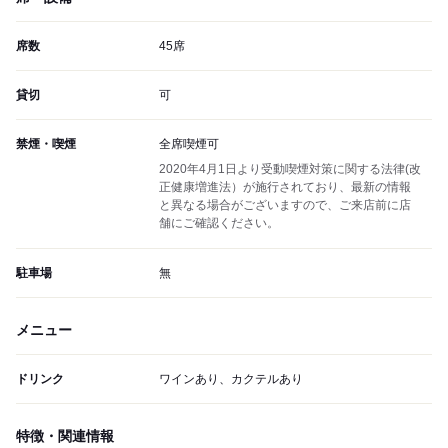
席数
45席
貸切
可
禁煙・喫煙
全席喫煙可
2020年4月1日より受動喫煙対策に関する法律(改
正健康増進法）が施行されており、最新の情報
と異なる場合がございますので、ご来店前に店
舗にご確認ください。
駐車場
無
メニュー
ドリンク
ワインあり、カクテルあり
特徴・関連情報