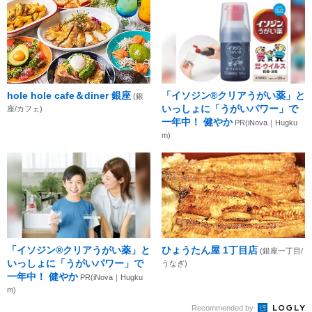
hole hole cafe＆diner 銀座
「イソジン®クリアうがい薬」と
(銀
いっしょに「うがいパワー」で
座/カフェ)
一年中！ 健やか
PR(iNova｜Hugku
m)
「イソジン®クリアうがい薬」と
ひょうたん屋 1丁目店
(銀座一丁目/
いっしょに「うがいパワー」で
うなぎ)
一年中！ 健やか
PR(iNova｜Hugku
m)
Recommended by