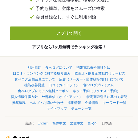
予約も簡単。空席をスムーズに検索
会員登録なし。すぐに利用開始
アプリで開く
アプリなら1ヶ月無料でランキング検索！
利用規約
食べログについて
携帯電話番号認証とは
口コミ・ランキングに対する取り組み
飲食店・飲食企業様向けサービス
食べログ店舗会員について
広告（メーカー・団体様等向け）について
機能改善要望
口コミガイドライン
食べログプレミアム
食べログプレミアム無料クーポン
ネット予約（リクエスト予約）
個人情報保護方針
外部送信（オプトアウト）
特定商取引法に基づく表記
推奨環境
ヘルプ・お問い合わせ
採用情報
企業情報
キーワード一覧
サイトマップ
チェーン一覧
言語：
English
简体中文
繁體中文
한국어
日本語