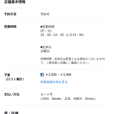
店舗基本情報
予約可否
予約可
営業時間
■営業時間
[月～土}
18：00～24：00（L.O.23：00）
■定休日
日曜日
営業時間・定休日は変更となる場合がございますの
で、ご来店前に店舗にご確認ください。
￥3,000～￥3,999
予算
（口コミ集計）
利用金額分布を見る
支払い方法
カード可
（VISA、Master、JCB、AMEX、Diners）
席・設備