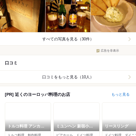
すべての写真を見る（30件）
広告を非表示
口コミ
口コミをもっと見る（10人）
[PR] 近くのヨーロッパ料理のお店
もっと見る
トルコ料理 アンカラ
ミユンヘン 新宿小田
リースリング
新宿3丁目店
急ハルク店
トルコ料理、創作料理、ヨーロッパ料理
ビアホール、ドイツ料理