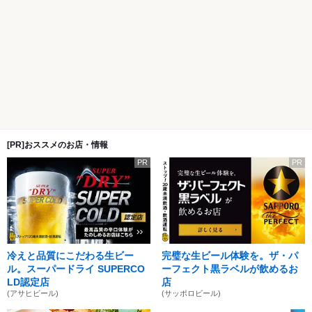
[PR]おススメのお店・情報
PR
PR
冷えと品質にこだわる生ビー
完璧な生ビール体験を。ザ・パ
ル。スーパードライ SUPERCO
ーフェクト黒ラベルが飲めるお
LD認定店
店
(アサヒビール)
(サッポロビール)