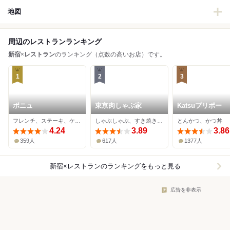
地図
周辺のレストランランキング
新宿
×
レストラン
のランキング（点数の高いお店）です。
1
2
3
ボニュ
東京肉しゃぶ家
Katsuプリポー
フレンチ、ステーキ、ケーキ
しゃぶしゃぶ、すき焼き、牛料理
とんかつ、かつ丼
4.24
3.89
3.86
359人
617人
1377人
新宿×レストラン
のランキングをもっと見る
広告を非表示