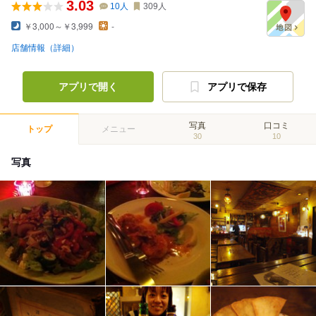
3.03
10
人
309
人
￥3,000～￥3,999
-
店舗情報（詳細）
アプリで開く
アプリで保存
写真
口コミ
トップ
メニュー
30
10
写真