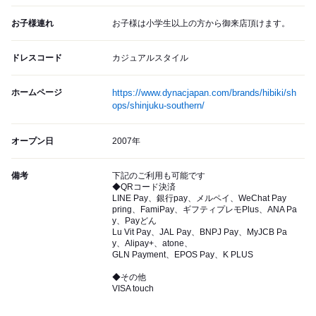
お子様連れ
お子様は小学生以上の方から御来店頂けます。
ドレスコード
カジュアルスタイル
ホームページ
https://www.dynacjapan.com/brands/hibiki/sh
ops/shinjuku-southern/
オープン日
2007年
備考
下記のご利用も可能です
◆QRコード決済
LINE Pay、銀行pay、メルペイ、WeChat Pay
pring、FamiPay、ギフティプレモPlus、ANA Pa
y、Payどん
Lu Vit Pay、JAL Pay、BNPJ Pay、MyJCB Pa
y、Alipay+、atone、
GLN Payment、EPOS Pay、K PLUS
◆その他
VISA touch