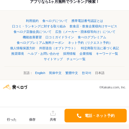
アプリなら1ヶ月無料でランキング検索！
利用規約
食べログについて
携帯電話番号認証とは
口コミ・ランキングに対する取り組み
飲食店・飲食企業様向けサービス
食べログ店舗会員について
広告（メーカー・団体様等向け）について
機能改善要望
口コミガイドライン
食べログプレミアム
食べログプレミアム無料クーポン
ネット予約（リクエスト予約）
個人情報保護方針
外部送信（オプトアウト）
特定商取引法に基づく表記
推奨環境
ヘルプ・お問い合わせ
採用情報
企業情報
キーワード一覧
サイトマップ
チェーン一覧
言語：
English
简体中文
繁體中文
한국어
日本語
©Kakaku.com, Inc.
電話・ネット予約
行った
保存
共有