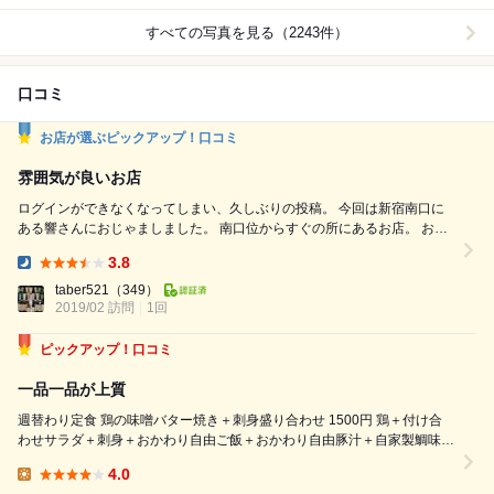
すべての写真を見る（2243件）
口コミ
お店が選ぶピックアップ！口コミ
雰囲気が良いお店
ログインができなくなってしまい、久しぶりの投稿。 今回は新宿南口に
ある響さんにおじゃましました。 南口位からすぐの所にあるお店。 お店
の雰囲気は和モダンで落ち着いた感じでした。 席のタイプも個室、カウ
3.8
ンター、オープン席があり色々な用途で使える感じがしました。 料理は
Dinner:
単品で注文 お刺身5種 黒毛和牛筋肉と葱の牛ぺい焼き 牛モツ焼きそば 山
taber521
（349）
2019/02 訪問
1回
芋とろろ焼き 牛もつの白チゲ どれも料理...
ピックアップ！口コミ
一品一品が上質
週替わり定食 鶏の味噌バター焼き＋刺身盛り合わせ 1500円 鶏＋付け合
わせサラダ＋刺身＋おかわり自由ご飯＋おかわり自由豚汁＋自家製鯛味噌
＋漬物＋ドリンクバー 味噌バターの鶏はしっとりとしていて無難に美味
4.0
しい。 付け合わせのサラダのドレッシングも他ではあまりない変わった
Lunch: