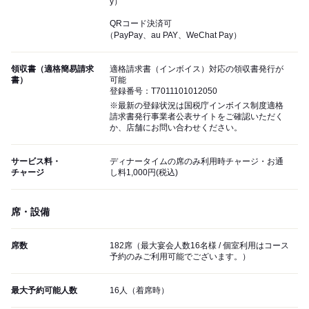
y）
QRコード決済可
（PayPay、au PAY、WeChat Pay）
領収書（適格簡易請求
適格請求書（インボイス）対応の領収書発行が
書）
可能
登録番号：T7011101012050
※最新の登録状況は国税庁インボイス制度適格
請求書発行事業者公表サイトをご確認いただく
か、店舗にお問い合わせください。
サービス料・
ディナータイムの席のみ利用時チャージ・お通
チャージ
し料1,000円(税込)
席・設備
席数
182席（最大宴会人数16名様 / 個室利用はコース
予約のみご利用可能でございます。）
最大予約可能人数
16人（着席時）