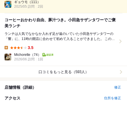
味で美味しい。 ...
ギョウモ
（111）
2025/05 訪問
2回
コーヒーおかわり自由、豚汁つき。小田急サザンタワーでご褒
美ランチ
ランチは人気でなかなか入れず足が遠のいていた小田急サザンタワーの
「響」に、11時の開店に合わせて初めて入ることができました。 この日
選んだのは「海老出汁夏野菜スープカレーと豚肩ロ...
3.5
Lunch:
Michorette
（74）
2026/06 訪問
1回
口コミをもっと見る（593人）
店舗情報（詳細）
修正
アクセス
住所を修正