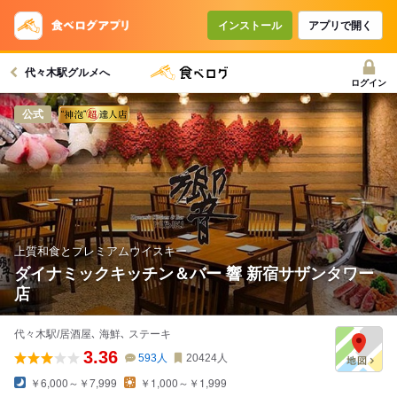
コースで使えるクーポン
戻る
インストール
アプリで開く
代々木駅グルメへ
クーポンを利用せず予約する
ログイン
公式
上質和食とプレミアムウイスキー
ダイナミックキッチン＆バー 響 新宿サザンタワー
店
代々木駅/居酒屋､ 海鮮､ ステーキ
3.36
593
人
20424
人
￥6,000～￥7,999
￥1,000～￥1,999