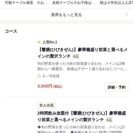
可能テーブル個室 ※お子
名様テーブル※お子様は小
様は小学生以上入店
様は小学生以上入店可
学生以上入店可
座席をもっと見る
コース
人気No.1
【響膳(ひびきぜん)】豪華籠盛り前菜と選べるメ
インの贅沢ランチ
4品
旬の野菜を使った小鉢の前菜盛り合わせ、メインは2種
類から一種選択。 食後はデザート盛り合わせにコーヒー
又は紅茶のドリンクバーをご利用可能。
2～16名様
3,500
円
(税込)
詳細・予約
飲み放題
2時間飲み放題付【響膳(ひびきぜん)】豪華籠盛
り前菜と選べるメインの贅沢ランチ
4品
◆旬の野菜を使った小鉢の前菜盛り合わせ、メインは2
種類から一種選択。 ◆各種お集まりに最適な2時間飲み