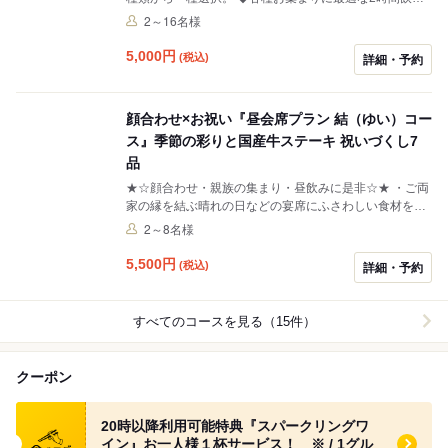
放題付プラン ◆食後はデザート盛り合わせにコーヒー又
2～16名様
は紅茶のドリンクバーをご利用可能。
5,000
円
(税込)
詳細・予約
顔合わせ×お祝い『昼会席プラン 結（ゆい）コー
ス』季節の彩りと国産牛ステーキ 祝いづくし7
品
★☆顔合わせ・親族の集まり・昼飲みに是非☆★ ・ご両
家の縁を結ぶ晴れの日などの宴席にふさわしい食材を盛
り込んだ献立7品 ・お食事は銘々盛りでご用意しており
2～8名様
ます。
5,500
円
(税込)
詳細・予約
すべてのコースを見る（15件）
クーポン
食べログ クーポン
20時以降利用可能特典『スパークリングワ
イン』お一人様１杯サービス！ ※ / 1グル