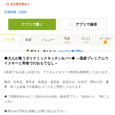
本日夜空席あり
店舗情報（詳細）
アプリで開く
アプリで保存
写真
口コミ
クーポン
トップ
座席
メニュー
2088
593
1
50
貯まる・使える
ディナーで人数×
pt
◆大人が集うダイナミックキッチン&バー◆ ～国産プレミアムウ
イスキーと和食でのおもてなし～
2名様でもお楽しみ頂ける、アラカルトやコース料理を御用意しております。
接待 忘年会 新年会 歓迎会 送別会 顔合わせ 記念日 晴れの日 慶
事 様々な会食での最適なコースをご用意しております。
◆ご両家顔合わせに！ 顔合わせ×お祝い 昼会席プラン 『結(ゆい)』『寿(こと
ぶき)』
◆席のみの予約も気軽にお問い合わせ下さい。