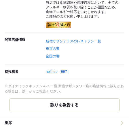
当店では食材調達や調理過程において、全ての
アレルギー物質を取り除くことが困難なため、
食物アレルギー対応をいたしかねます。
ご理解のほどお願い申し上げます。
関連店舗情報
新宿サザンテラスのレストラン一覧
東京の響
全国の響
初投稿者
helihop
（997）
※ダイナミックキッチン＆バー 響 新宿サザンタワー店の店舗情報に誤りがあ
る場合は、以下からご報告ください。
誤りを報告する
座席