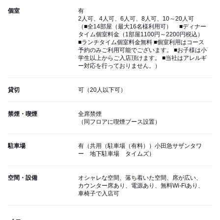
個室
有
2人可、4人可、6人可、8人可、10～20人可
（■全14部屋（最大16名様利用可） ■ディナー
タイム個室料金（1部屋1100円～2200円税込）
■ランチタイム個室料金無料 ■個室利用はコース
予約のみご利用可能でございます。 ■お子様は小
学生以上からご入店頂けます。 ■当社はアレルギ
ー対応を行っておりません。）
貸切
可（20人以下可）
禁煙・喫煙
全席禁煙
（同フロアに喫煙ブース設置）
駐車場
有（共用（駐車場（有料））小田急サザンタワ
ー 地下駐車場 タイムズ）
空間・設備
オシャレな空間、落ち着いた空間、席が広い、
カウンター席あり、電源あり、無料Wi-Fiあり、
車椅子で入店可