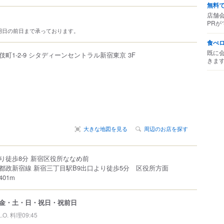
無料
店舗
PRが
用日の前日まで承っております。
食べ
既に
伎町
1-2-9
シタディーンセントラル新宿東京 3F
きま
大きな地図を見る
周辺のお店を探す
り徒歩8分 新宿区役所ななめ前
都政新宿線 新宿三丁目駅B9出口より徒歩5分 区役所方面
01m
金・土・日・祝日・祝前日
L.O. 料理09:45