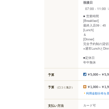
祝後日
07:00 - 11:00
■ 営業時間
[Breakfast]
最終入店09：45
[Lunch]
＆
[Dinner]
完全予約制の貸切
※通常LunchとD
■定休日
年中無休
予算
￥5,000～￥5,9
予算
（口コミ集計）
￥1,000～￥1,9
利用金額分布を
カード可
支払い方法