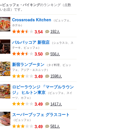
×ビュッフェ・バイキング
のランキング
（点数
いお店）
です。
Crossroads Kitchen
（ビュッフェ、
ホテル）
3.54
192
人
バルバッコア 新宿店
（シュラスコ、ス
テーキ、ビュッフェ）
3.50
556
人
新宿ランブータン
（タイ料理、ビュッ
フェ、アジア・エスニック）
3.49
1598
人
ロビーラウンジ 「マーブルラウン
ジ」 ヒルトン東京
（ビュッフェ、スイ
ーツ、カフェ）
3.49
1417
人
スーパーブッフェ グラスコート
（ビュッフェ）
3.49
581
人