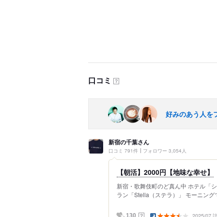
口コミ
？
好みのあう人を
新宿の千葉さん
口コミ 791件
フォロワー 3,054人
【朝活】2000円【地味な幸せ】
新宿・歌舞伎町のど真ん中 ホテル「シ
ラン「Stella（ステラ）」 モーニン
2025/07
？
130