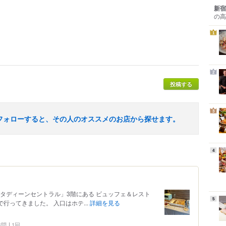
新宿
の高
1
2
投稿する
3
フォローすると、その人のオススメのお店から探せます。
4
タディーンセントラル」3階にある ビュッフェ＆レスト
5
グで行ってきました。 入口はホテ...
詳細を見る
 訪問
1回