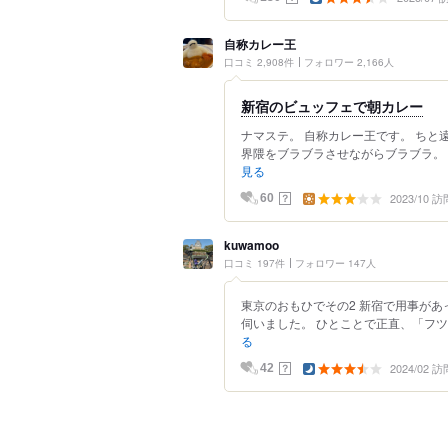
自称カレー王
口コミ 2,908件
フォロワー 2,166人
新宿のビュッフェで朝カレー
ナマステ。 自称カレー王です。 ちと
界隈をブラブラさせながらブラブラ。 
見る
2023/10 訪
？
60
kuwamoo
口コミ 197件
フォロワー 147人
東京のおもひでその2 新宿で用事が
伺いました。 ひとことで正直、「フツ
る
2024/02 訪
？
42