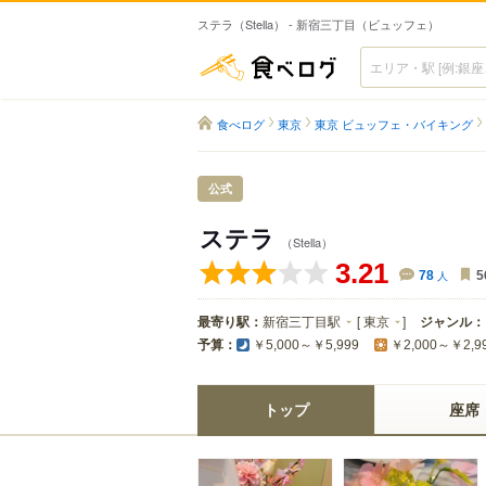
ステラ（Stella） - 新宿三丁目（ビュッフェ）
食べログ
食べログ
東京
東京 ビュッフェ・バイキング
公式
ステラ
（Stella）
3.21
78
人
5
最寄り駅：
新宿三丁目駅
[
東京
]
ジャンル：
予算：
￥5,000～￥5,999
￥2,000～￥2,9
トップ
座席