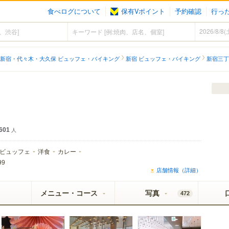
食べログについて
保有Vポイント
予約確認
行っ
新宿・代々木・大久保 ビュッフェ・バイキング
新宿 ビュッフェ・バイキング
新宿三丁
601
人
ビュッフェ
洋食
カレー
99
店舗情報（詳細）
メニュー・コース
写真
472