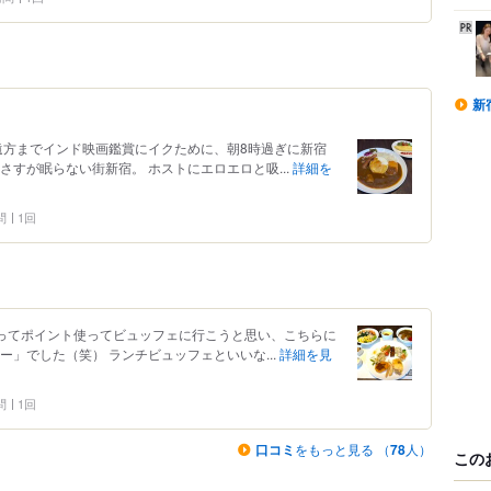
新
遠方までインド映画鑑賞にイクために、朝8時過ぎに新宿
さすが眠らない街新宿。 ホストにエロエロと吸...
詳細を
問
1回
あってポイント使ってビュッフェに行こうと思い、こちらに
ー」でした（笑） ランチビュッフェといいな...
詳細を見
問
1回
口コミ
をもっと見る （
78
人）
この