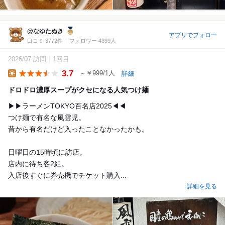
@なゆたぬき
アプリでフォロー
口コミ 3772件
フォロワー 4399人
2026/07 訪問
1回目
3.7
～￥999/1人
詳細
Lunch
ドロドロ濃厚スープがクセになる人気つけ麺
▶▶ラーメンTOKYO百名店2025◀◀
つけ麺で有名な風雲児。
昔から有名だけど入ったことなかったかも。
日曜日の15時頃に訪店。
店内に待ち客2組。
入店後すぐに券売機でチケット購入...
詳細を見る