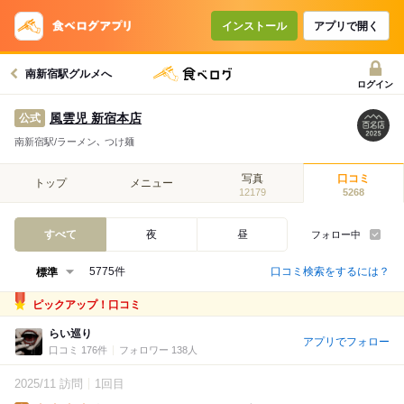
インストール
アプリで開く
南新宿駅グルメへ
ログイン
風雲児 新宿本店
公式
南新宿駅/ラーメン､ つけ麺
写真
口コミ
トップ
メニュー
12179
5268
すべて
夜
昼
フォロー中
口コミ検索をするには？
5775件
ピックアップ！口コミ
らい巡り
アプリでフォロー
口コミ 176件
フォロワー 138人
2025/11 訪問
1回目