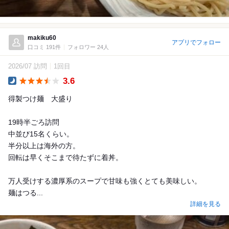
makiku60
アプリでフォロー
口コミ 191件
フォロワー 24人
2026/07 訪問
1回目
3.6
Dinner
得製つけ麺 大盛り
19時半ごろ訪問
中並び15名くらい。
半分以上は海外の方。
回転は早くそこまで待たずに着丼。
万人受けする濃厚系のスープで甘味も強くとても美味しい。
麺はつる...
詳細を見る