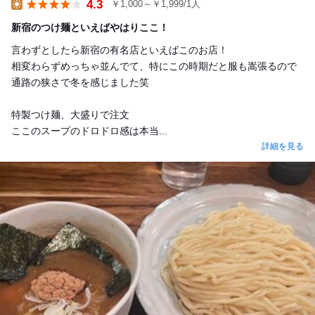
4.3
￥1,000～￥1,999/1人
Lunch
新宿のつけ麺といえばやはりここ！
言わずとしたら新宿の有名店といえばこのお店！
相変わらずめっちゃ並んでて、特にこの時期だと服も嵩張るので
通路の狭さで冬を感じました笑
特製つけ麺、大盛りで注文
ここのスープのドロドロ感は本当...
詳細を見る