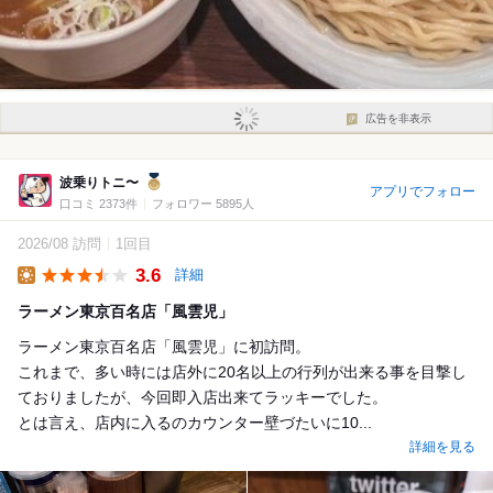
広告を非表示
波乗りトニ〜
アプリでフォロー
口コミ 2373件
フォロワー 5895人
2026/08 訪問
1回目
3.6
詳細
Lunch
ラーメン東京百名店「風雲児」
ラーメン東京百名店「風雲児」に初訪問。
これまで、多い時には店外に20名以上の行列が出来る事を目撃し
ておりましたが、今回即入店出来てラッキーでした。
とは言え、店内に入るのカウンター壁づたいに10...
詳細を見る