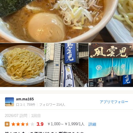
am.ma165
アプリでフォロー
口コミ 759件
フォロワー 214人
2026/07 訪問
1回目
3.9
￥1,000～￥1,999/1人
詳細
Lunch