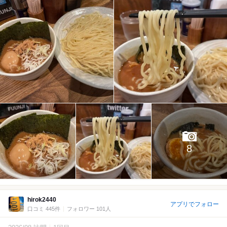
8
hirok2440
アプリでフォロー
口コミ 445件
フォロワー 101人