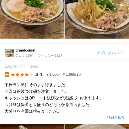
grandcomet
アプリでフォロー
口コミ 155件
フォロワー 113人
2026/07 訪問
1回目
4.0
￥1,000～￥1,999/1人
Lunch
平日ランチにそのまま行きました。
今回は得製つけ麺を注文しました。
キャッシュはQRコード決済など現金以外も使えます。
つけ麺は普通と大盛りのどちらかを選べました。
大盛りを今回は頼みましたが...
詳細を見る