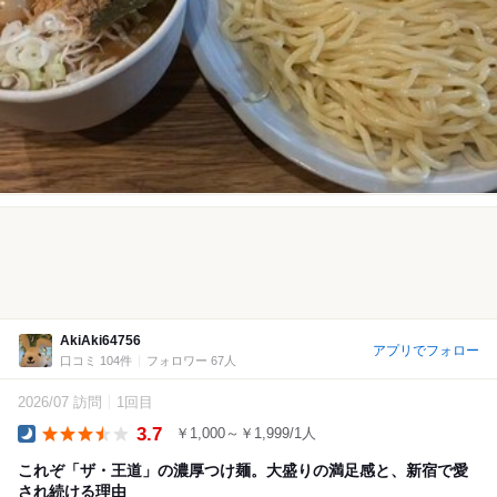
AkiAki64756
アプリでフォロー
口コミ 104件
フォロワー 67人
2026/07 訪問
1回目
3.7
￥1,000～￥1,999/1人
Dinner
これぞ「ザ・王道」の濃厚つけ麺。大盛りの満足感と、新宿で愛
され続ける理由