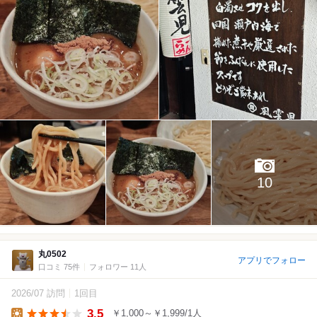
10
丸0502
アプリでフォロー
口コミ 75件
フォロワー 11人
2026/07 訪問
1回目
3.5
￥1,000～￥1,999/1人