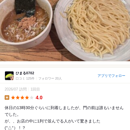
ひまる0702
アプリでフォロー
口コミ 125件
フォロワー 20人
2026/07 訪問
1回目
4.0
Lunch
休日の13時30分ぐらいに到着しましたが、門の前は誰もいません
でした。
が、、お店の中に1列で並んでる人がいて驚きました
(°△°）！？