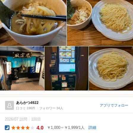
あらかつ4922
アプリでフォロー
口コミ 196件
フォロワー 34人
2026/07 訪問
1回目
4.0
￥1,000～￥1,999/1人
詳細
Dinner