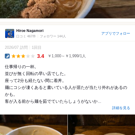
Hiroe Nagamori
アプリでフォロー
口コミ 467件
フォロワー 144人
2026/07 訪問
1回目
3.4
￥1,000～￥1,999/1人
Dinner
仕事帰りの一杯。
並びが無く回転の早い店でした。
座って2分も経たない間に着丼。
麺にコシが凄くあると書いている人が居たが当たり外れがあるの
かも。
客が入る前から麺を茹でていたらしょうがないか...
詳細を見る