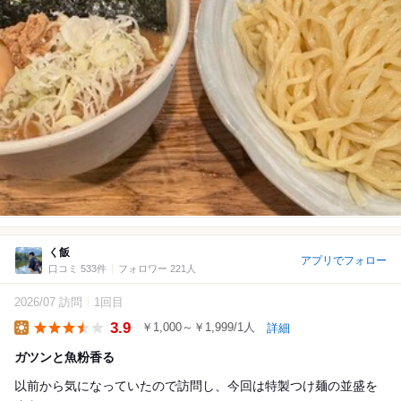
く飯
アプリでフォロー
口コミ 533件
フォロワー 221人
2026/07 訪問
1回目
3.9
￥1,000～￥1,999/1人
詳細
Lunch
ガツンと魚粉香る
以前から気になっていたので訪問し、今回は特製つけ麺の並盛を