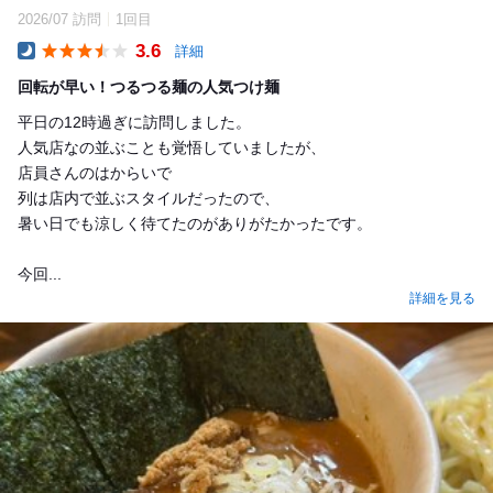
2026/07 訪問
1回目
3.6
詳細
Dinner
回転が早い！つるつる麺の人気つけ麺
平日の12時過ぎに訪問しました。
人気店なの並ぶことも覚悟していましたが、
店員さんのはからいで
列は店内で並ぶスタイルだったので、
暑い日でも涼しく待てたのがありがたかったです。
今回...
詳細を見る