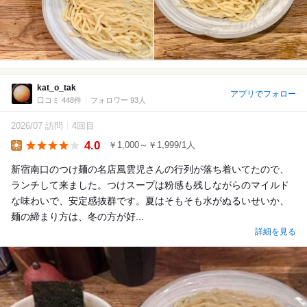
kat_o_tak
アプリでフォロー
口コミ 448件
フォロワー 93人
2026/07 訪問
4回目
4.0
￥1,000～￥1,999/1人
Lunch
新宿南口のつけ麺の名店風雲児さんの行列が落ち着いてたので、
ランチして来ました。つけスープは粉感も残しながらのマイルド
な味わいで、安定感抜群です。夏はそもそも水がぬるいせいか、
麺の締まり方は、冬の方が好...
詳細を見る