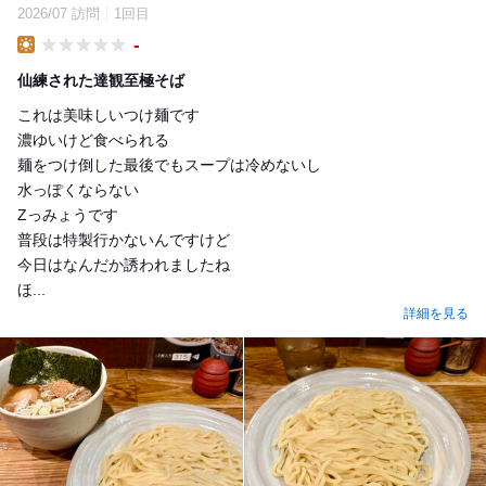
2026/07 訪問
1回目
-
Lunch
仙練された達観至極そば
これは美味しいつけ麺です
濃ゆいけど食べられる
麺をつけ倒した最後でもスープは冷めないし
水っぽくならない
Zっみょうです
普段は特製行かないんですけど
今日はなんだか誘われましたね
ほ...
詳細を見る