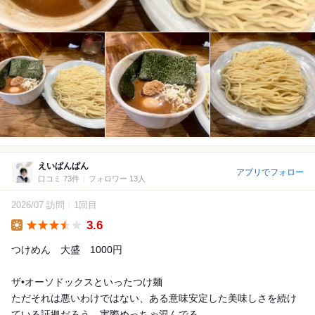
えいぱんぱん
アプリでフォロー
口コミ 73件
フォロワー 13人
2026/07 訪問
1回目
3.6
Lunch
つけめん 大盛 1000円
ザ•オーソドックスといったつけ麺
ただそれは悪いわけではない、ある意味安定した美味しさを続け
ている証拠だろう 実際めっちゃ混んでる