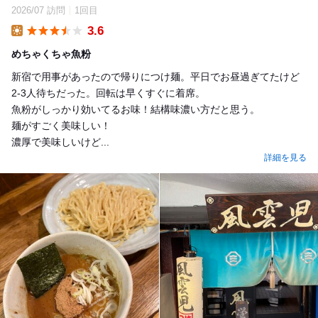
2026/07 訪問
1回目
3.6
Lunch
めちゃくちゃ魚粉
新宿で用事があったので帰りにつけ麺。平日でお昼過ぎてたけど
2-3人待ちだった。回転は早くすぐに着席。
魚粉がしっかり効いてるお味！結構味濃い方だと思う。
麺がすごく美味しい！
濃厚で美味しいけど...
詳細を見る