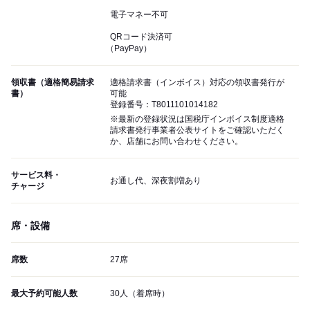
電子マネー不可
QRコード決済可
（PayPay）
領収書（適格簡易請求
適格請求書（インボイス）対応の領収書発行が
書）
可能
登録番号：T8011101014182
※最新の登録状況は国税庁インボイス制度適格
請求書発行事業者公表サイトをご確認いただく
か、店舗にお問い合わせください。
サービス料・
お通し代、深夜割増あり
チャージ
席・設備
席数
27席
最大予約可能人数
30人（着席時）