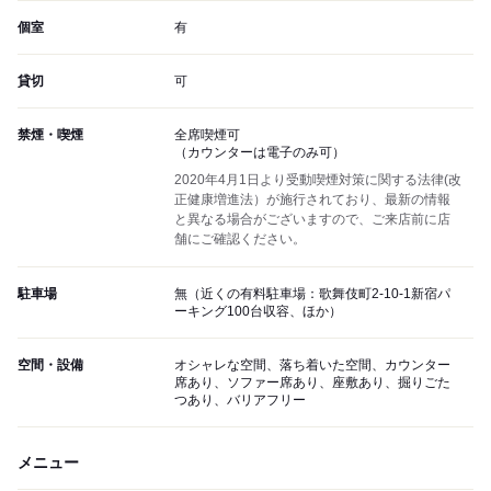
個室
有
貸切
可
禁煙・喫煙
全席喫煙可
（カウンターは電子のみ可）
2020年4月1日より受動喫煙対策に関する法律(改
正健康増進法）が施行されており、最新の情報
と異なる場合がございますので、ご来店前に店
舗にご確認ください。
駐車場
無（近くの有料駐車場：歌舞伎町2-10-1新宿パ
ーキング100台収容、ほか）
空間・設備
オシャレな空間、落ち着いた空間、カウンター
席あり、ソファー席あり、座敷あり、掘りごた
つあり、バリアフリー
メニュー