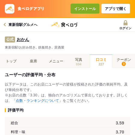
インストール
アプリで開く
東新宿駅グルメへ
ログイン
おかん
公式
東新宿駅/お好み焼き､ 鉄板焼き､ 居酒屋
写真
口コミ
クーポン
トップ
座席
メニュー
694
227
3
ユーザーの評価平均・分布
以下データは、このお店にユーザーの皆様が投稿された評価の単純平均、及
び単純分布です。
※お店の点数「3.30」は、独自のアルゴリズムで算出しております。詳しく
は、「
点数・ランキングについて
」をご覧ください。
評価平均
3.59
総合
3.70
料理・味