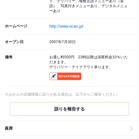
ト、デリバリー、複数言語メニューあり（英
語）、写真付きメニューあり、デジタルメニュ
ーあり
ホームページ
http://www.ocan.jp/
オープン日
2007年7月30日
備考
お通し料500円 23時以降は深夜料金10％いた
だきます。
デリバリー・テイクアウト承ります。
RocketNow
※おかんの店舗情報に誤りがある場合は、以下からご報告ください。
誤りを報告する
座席