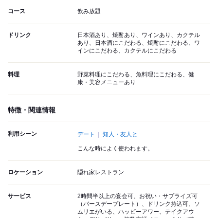
コース
飲み放題
ドリンク
日本酒あり、焼酎あり、ワインあり、カクテル
あり、日本酒にこだわる、焼酎にこだわる、ワ
インにこだわる、カクテルにこだわる
料理
野菜料理にこだわる、魚料理にこだわる、健
康・美容メニューあり
特徴・関連情報
利用シーン
デート
知人・友人と
こんな時によく使われます。
ロケーション
隠れ家レストラン
サービス
2時間半以上の宴会可、お祝い・サプライズ可
（バースデープレート）、ドリンク持込可、ソ
ムリエがいる、ハッピーアワー、テイクアウ