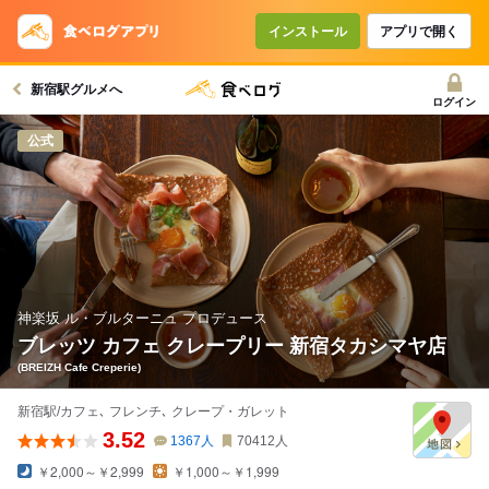
コースで使えるクーポン
戻る
インストール
アプリで開く
新宿駅グルメへ
クーポンを利用せず予約する
ログイン
公式
神楽坂 ル・ブルターニュ プロデュース
ブレッツ カフェ クレープリー 新宿タカシマヤ店
(BREIZH Cafe Creperie)
新宿駅/カフェ､ フレンチ､ クレープ・ガレット
3.52
1367
人
70412
人
￥2,000～￥2,999
￥1,000～￥1,999