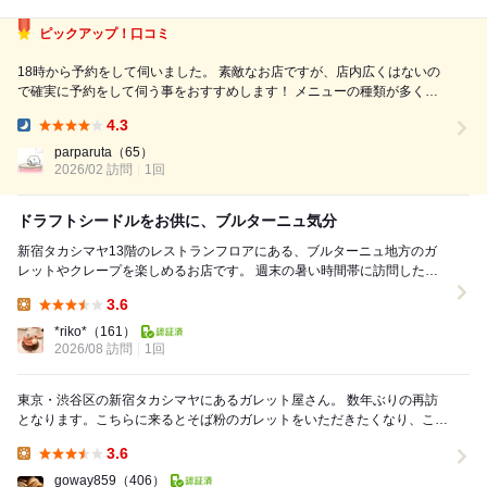
ピックアップ！口コミ
18時から予約をして伺いました。 素敵なお店ですが、店内広くはないの
で確実に予約をして伺う事をおすすめします！ メニューの種類が多く、
悩みに悩みながら、ガレット、クレープ、ドリンクのセットを注文。 ・
4.3
コンプレット オ チョリソ イベリコ （目玉焼き風タマゴ、イベリコ チョ
Dinner:
リソ、チ－ズ...
parparuta
（65）
2026/02 訪問
1回
ドラフトシードルをお供に、ブルターニュ気分
新宿タカシマヤ13階のレストランフロアにある、ブルターニュ地方のガ
レットやクレープを楽しめるお店です。 週末の暑い時間帯に訪問したと
ころ、レストランフロアはどこも大混雑。 ...
3.6
Lunch:
*riko*
（161）
2026/08 訪問
1回
東京・渋谷区の新宿タカシマヤにあるガレット屋さん。 数年ぶりの再訪
となります。こちらに来るとそば粉のガレットをいただきたくなり、この
日もやはりそちらをいただくことに。 ...
3.6
Lunch:
goway859
（406）