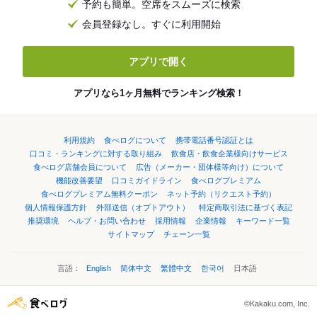
予約も簡単。空席をスムーズに検索
会員登録なし。すぐに利用開始
アプリで開く
アプリなら1ヶ月無料でランキング検索！
利用規約
食べログについて
携帯電話番号認証とは
口コミ・ランキングに対する取り組み
飲食店・飲食企業様向けサービス
食べログ店舗会員について
広告（メーカー・団体様等向け）について
機能改善要望
口コミガイドライン
食べログプレミアム
食べログプレミアム無料クーポン
ネット予約（リクエスト予約）
個人情報保護方針
外部送信（オプトアウト）
特定商取引法に基づく表記
推奨環境
ヘルプ・お問い合わせ
採用情報
企業情報
キーワード一覧
サイトマップ
チェーン一覧
言語：
English
简体中文
繁體中文
한국어
日本語
©Kakaku.com, Inc.