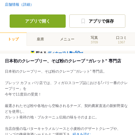
店舗情報（詳細）
アプリで開く
アプリで保存
写真
口コミ
トップ
座席
メニュー
3709
1367
50
貯まる
ディナーで人数×
pt
日本初のクレープリー、そば粉のクレープ “ガレット” 専門店
日本初のクレープリー、そば粉のクレープ “ガレット” 専門店。
ブレッツ カフェ パリ店では、フィガロスコープ誌における｢パリ一番のクレ
ープリー」を
今年で11度目の受賞！
厳選されたそば粉や各地から空輸されるチーズ、契約農家直送の新鮮野菜な
どを使用し、
ガレット発祥の地・ブルターニュ伝統の味をそのままに。
当店自慢の塩バターキャラメルソースと小麦粉のデザートクレープや、
リンゴの微発泡酒シードルとご堪能下さ
...
続きを読む