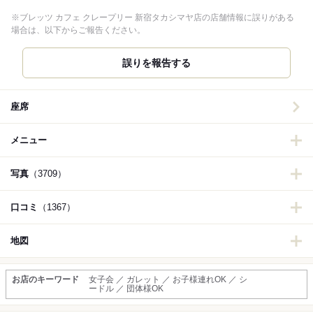
※ブレッツ カフェ クレープリー 新宿タカシマヤ店の店舗情報に誤りがある
場合は、以下からご報告ください。
誤りを報告する
座席
メニュー
写真
（3709）
口コミ
（1367）
地図
お店のキーワード
女子会 ／ ガレット ／ お子様連れOK ／ シ
ードル ／ 団体様OK