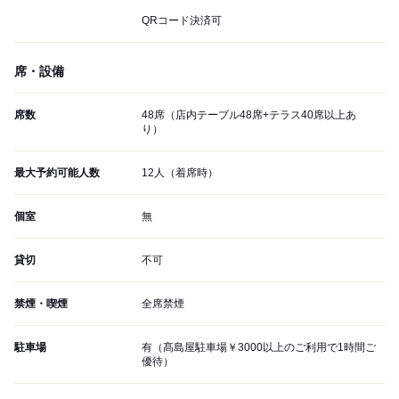
QRコード決済可
席・設備
席数
48席（店内テーブル48席+テラス40席以上あ
り）
最大予約可能人数
12人（着席時）
個室
無
貸切
不可
禁煙・喫煙
全席禁煙
駐車場
有（髙島屋駐車場￥3000以上のご利用で1時間ご
優待）