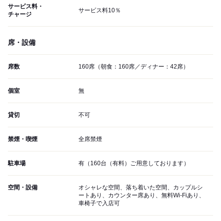
サービス料・
サービス料10％
チャージ
席・設備
席数
160席（朝食：160席／ディナー：42席）
個室
無
貸切
不可
禁煙・喫煙
全席禁煙
駐車場
有（160台（有料）ご用意しております）
空間・設備
オシャレな空間、落ち着いた空間、カップルシ
ートあり、カウンター席あり、無料Wi-Fiあり、
車椅子で入店可