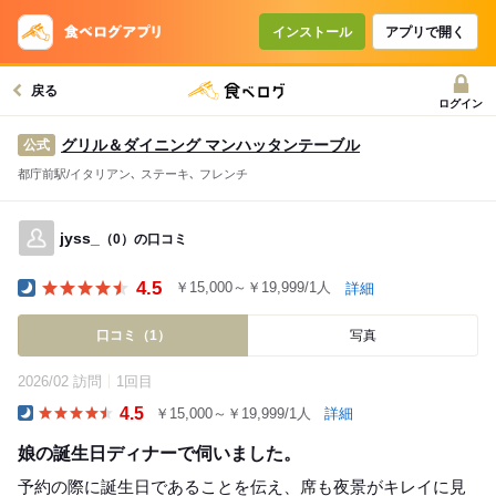
インストール
アプリで開く
戻る
ログイン
グリル＆ダイニング マンハッタンテーブル
公式
都庁前駅/イタリアン､ ステーキ､ フレンチ
jyss_
（0）の口コミ
4.5
￥15,000～￥19,999/1人
詳細
Dinner
口コミ（1）
写真
2026/02 訪問
1回目
4.5
￥15,000～￥19,999/1人
詳細
Dinner
娘の誕生日ディナーで伺いました。
予約の際に誕生日であることを伝え、席も夜景がキレイに見