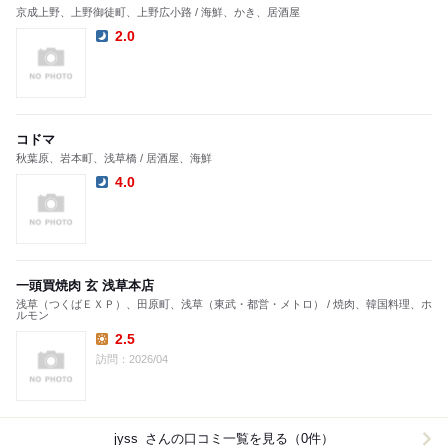
京成上野、上野御徒町、上野広小路 / 海鮮、かき、居酒屋
2.0
Dinner:
コドマ
秋葉原、岩本町、浅草橋 / 居酒屋、海鮮
4.0
Dinner:
一頭買焼肉 玄 浅草本店
浅草（つくばＥＸＰ）、田原町、浅草（東武・都営・メトロ） / 焼肉、韓国料理、ホ
ルモン
2.5
Lunch:
訪問：2026/04
jyss_
さんの口コミ一覧を見る（0件）