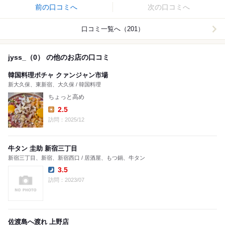
前の口コミへ
次の口コミへ
口コミ一覧へ（201）
jyss_（0） の他のお店の口コミ
韓国料理ポチャ クァンジャン市場
新大久保、東新宿、大久保 / 韓国料理
ちょっと高め
2.5
Lunch:
訪問：2025/12
牛タン 圭助 新宿三丁目
新宿三丁目、新宿、新宿西口 / 居酒屋、もつ鍋、牛タン
3.5
Dinner:
訪問：2023/07
佐渡島へ渡れ 上野店