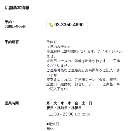
店舗基本情報
予約・
03-3350-4890
お問い合わせ
予約可否
予約可
＜席のみ予約＞
※混雑時は2時間制となります。ご了承ください
ませ。
※当日コースのご準備は出来かねます。ご了承
くださいませ。
ご連絡可能なご連絡先とお時間帯をご記入下さ
いませ。
差支えなければ、ご利用シーン（会食、接待、
誕生日、結婚祝、顔合せ、デート、ご家族）を
ご記入下さい。
営業時間
月・火・水・木・金・土・日
祝日・祝前日・祝後日
11:30 - 23:00
L.O. 22:30
■定休日
無休