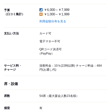
￥6,000～￥7,999
予算
（口コミ集計）
￥1,000～￥1,999
利用金額分布を見る
支払い方法
カード可
電子マネー不可
QRコード決済可
（PayPay）
サービス料・
深夜料金：10％(22時以降) チャージ料金：484
チャージ
円(お通し代)
席・設備
席数
54席（最大宴会人数23名様）
個室
有