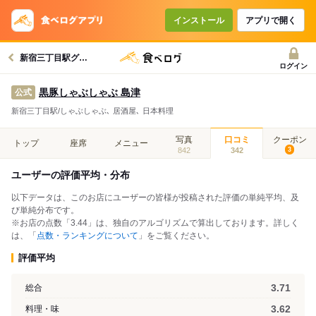
インストール
アプリで開く
新宿三丁目駅グルメへ
ログイン
黒豚しゃぶしゃぶ 島津
公式
新宿三丁目駅/しゃぶしゃぶ､ 居酒屋､ 日本料理
写真
口コミ
クーポン
トップ
座席
メニュー
842
342
3
ユーザーの評価平均・分布
以下データは、このお店にユーザーの皆様が投稿された評価の単純平均、及
び単純分布です。
※お店の点数「3.44」は、独自のアルゴリズムで算出しております。詳しく
は、「
点数・ランキングについて
」をご覧ください。
評価平均
3.71
総合
3.62
料理・味