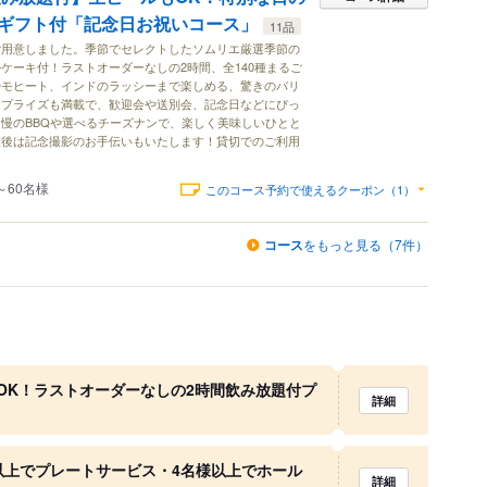
ギフト付「記念日お祝いコース」
11品
ご用意しました。季節でセレクトしたソムリエ厳選季節の
ケーキ付！ラストオーダーなしの2時間、全140種まるご
やモヒート、インドのラッシーまで楽しめる、驚きのバリ
サプライズも満載で、歓迎会や送別会、記念日などにぴっ
慢のBBQや選べるチーズナンで、楽しく美味しいひとと
最後は記念撮影のお手伝いもいたします！貸切でのご利用
～60名様
このコース予約で使えるクーポン（1）
コース
をもっと見る（7件）
OK！ラストオーダーなしの2時間飲み放題付プ
詳細
以上でプレートサービス・4名様以上でホール
詳細