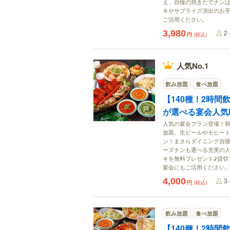
え、自慢の焼きたてナンは
キやサプライズ演出のお
ご活用ください。
3,980
2
円
(税込)
人気No.1
飲み放題
食べ放題
【140種！2時
が選べる宴会人気
人気の宴会プラン登場！期
放題。生ビールやモヒー
ン！まさらダイニング自慢
ーズナンも選べる充実の人
キを無料プレゼント♪貸切
宴会にもご活用ください
4,000
3
円
(税込)
飲み放題
食べ放題
【140種！2時