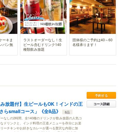
ケーキま
ラストオーダーなし！生
団体様のご予約は40～60
ンパン無
ビール含むドリンク140
名様承ります！
種類飲み放題
予約する
間飲み放題付】生ビールもOK！インドの王
コース詳細
らsmallコース」《全8品》
8品
ーなしの2時間、全140種のドリンクが飲み放題の人気コ
富なドリンクと、インド料理の王道メニューを存分にお楽
ドリーチキンやお好きなカレーが選べる贅沢な内容に加