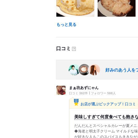
もっと見る
口コミ
？
好みのあう人を
まぁ坊あずにゃん
口コミ 362件
フォロワー 588人
お店が選ぶピックアップ！口コミ
美味しすぎて何度食べても飽き
だんだんとスペシャルカレーが夏メニュ
◆海老と明太子クリーム マイルドな
が好きな人もこのスパイスもききなが