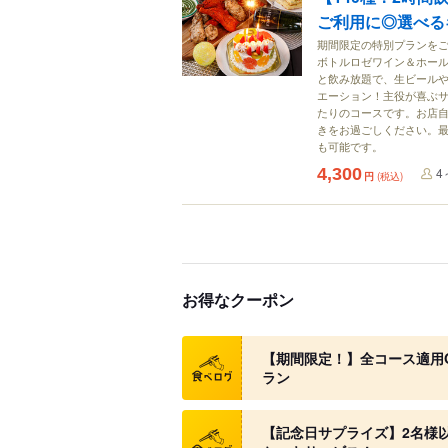
ご利用に◎選べる
期間限定の特別プランを
ボトルロゼワイン＆ホール
と飲み放題で、生ビール
エーション！主役が喜ぶ
たりのコースです。お店自
きをお過ごしください。
も可能です。
4,300
4
円
(税込)
お得なクーポン
クーポン
【期間限定！】全コース適用
ラン
クーポン
【記念日サプライズ】2名様