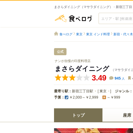
まさらダイニング（マサラダイニング） - 新宿三丁
食べログ
食べログ
東京
東京 インド料理
新宿・代々木
公式
ナンが自慢の印度料理店
まさらダイニング
（マサラダイ
3.49
945
人
最寄り駅：
新宿三丁目駅
[
東京
]
ジャンル：
予算：
￥2,000～￥2,999
～￥999
トップ
座席