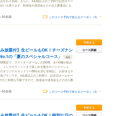
おかわり自由。さらに、4名様以上のご予約で記念日ケー
手伝いも承ります。歓迎会や送別会などの大人数宴会にも
～60名様
このコース予約で使えるクーポン（3）
予約する
間飲み放題付】生ビールもOK！チーズナン
コース詳細
No.1の「夏のスペシャルコース」
9品
間限定で、ラストオーダーなしの2時間、全140種が飲み
ト、インドのラッシーまで楽しめる驚きのバリエーショ
のオリジナルタンドリーBBQを含む全9品に、お好きなチ
気プランです。4名様以上のご利用で、記念日ホールケー
でのご利用も可能ですので、歓迎会や送別会などの大人数
。
～60名様
このコース予約で使えるクーポン（2）
予約する
間飲み放題付】生ビールもOK！特別な日の
コース詳細