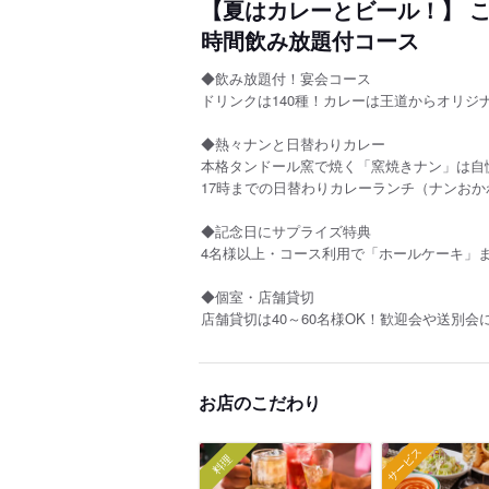
【夏はカレーとビール！】 こ
時間飲み放題付コース
◆飲み放題付！宴会コース
ドリンクは140種！カレーは王道からオリジナ
◆熱々ナンと日替わりカレー
本格タンドール窯で焼く「窯焼きナン」は自
17時までの日替わりカレーランチ（ナンお
◆記念日にサプライズ特典
4名様以上・コース利用で「ホールケーキ」
◆個室・店舗貸切
店舗貸切は40～60名様OK！歓迎会や送別会
お店のこだわり
サービス
料理