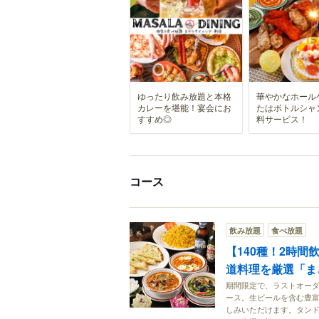
ゆったり飲み放題と本格
華やかなホール
カレーを堪能！宴会にお
たはボトルシャ
すすめ◎
料サービス！
コース
飲み放題
食べ放題
【140種！2時
道料理を厳選「まさ
期間限定で、ラストオーダ
ース。生ビールを含む豊
しみいただけます。タン