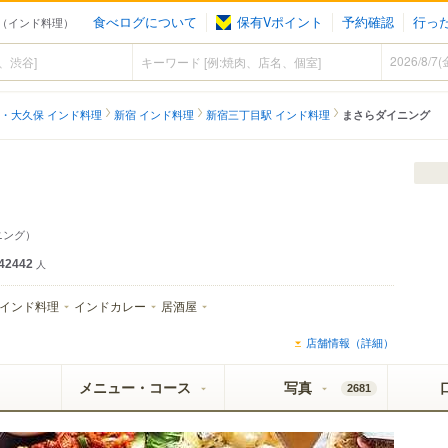
食べログについて
保有Vポイント
予約確認
行っ
目（インド料理）
・大久保 インド料理
新宿 インド料理
新宿三丁目駅 インド料理
まさらダイニング
ニング）
42442
人
インド料理
インドカレー
居酒屋
店舗情報（詳細）
メニュー・コース
写真
2681