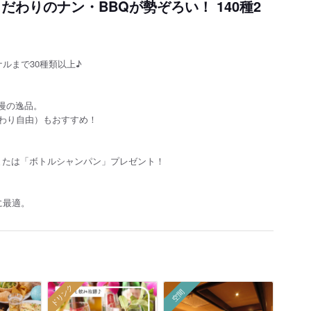
だわりのナン・BBQが勢ぞろい！ 140種2
ルまで30種類以上♪
慢の逸品。
かわり自由）もおすすめ！
または「ボトルシャンパン」プレゼント！
に最適。
ドリンク
空間