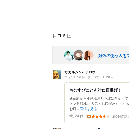
口コミ
？
好みのあう人を
サカキシンイチロウ
口コミ 2,330件
フォロワー 2,159人
おむすびにとん汁に唐揚げ！
新宿駅から小滝橋通りを北に向かって
メン激戦地。 人気のお店がたくさん
お店...
詳細を見る
2026/07 訪
？
29