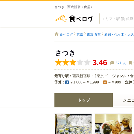
さつき - 西武新宿（食堂）
食べログ
食べログ
東京
東京 食堂
新宿・代々木・大久
さつき
3.46
321
人
最寄り駅：
西武新宿駅
[
東京
]
ジャンル：
食
予算：
定休
￥1,000～￥1,999
～￥999
トップ
メニ