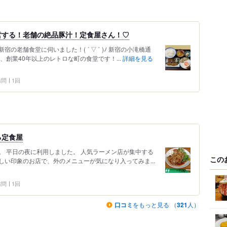
営する！老舗の絶品豚汁！定食屋さん！♡
老舗食堂に伺いました！( ´ ▽ ` )ﾉ 新宿の小滝橋通
、創業40年以上のレトロな町の食堂です！...
詳細を見る
 訪問
1回
る定食屋
。 平日の夜に利用しました。 人気ラーメン店が集中する
この
い印象のお店で、外のメニューが気になり入ってみま...
 訪問
1回
口コミ
をもっと見る （
321
人）