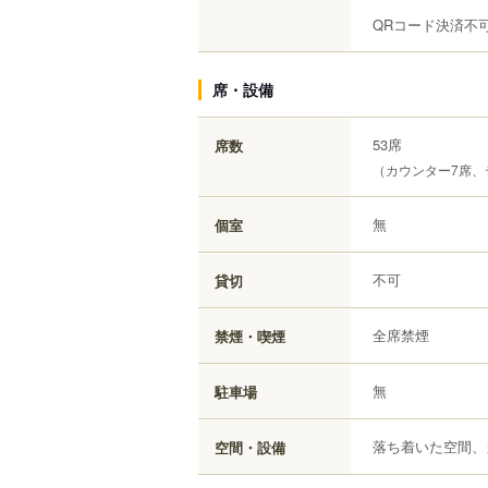
QRコード決済不
席・設備
53席
席数
（カウンター7席、
無
個室
不可
貸切
全席禁煙
禁煙・喫煙
無
駐車場
落ち着いた空間、
空間・設備