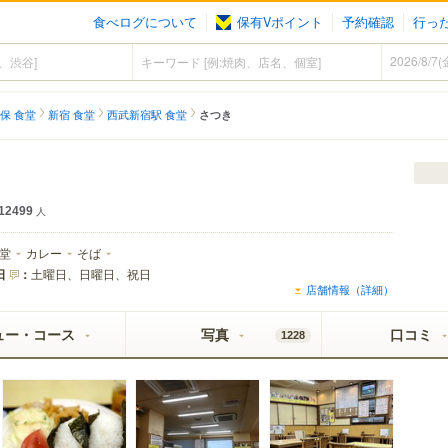
食べログについて
保有Vポイント
予約確認
行っ
保 食堂
新宿 食堂
西武新宿駅 食堂
さつき
12499
人
堂
カレー
そば
日
：
土曜日、日曜日、祝日
店舗情報（詳細）
ュー・コース
写真
口コミ
1228