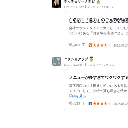
チッチョリーナチビ
口コミ 2,539件
フォロワー 11,370人
百名店！「魚力」のご兄弟が経
会社のランチタイムに気になっていた新宿の
り沿いにある「お食事の店 さつき」は
2026/06
？
401
ニクショクラブ
口コミ 2,253件
フォロワー 12,013人
メニューが多すぎてワクワクす
新宿西口の小滝橋通り沿いにある食堂
エリアにして、独特の落ち着きと懐かし
詳細を見る
2026/06
？
529