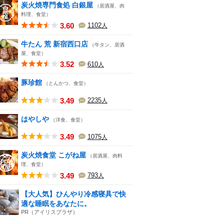
炭火焼専門食処 白銀屋
（居酒屋、肉
料理、食堂）
3.60
1102
人
牛たん 荒 新宿西口店
（牛タン、居酒
屋、食堂）
3.52
610
人
豚珍館
（とんかつ、食堂）
3.49
2235
人
はやしや
（洋食、食堂）
3.49
1075
人
炭火焼食堂 こがね屋
（居酒屋、肉料
理、食堂）
3.49
793
人
【大人気】ひんやり冷感寝具で快
適な睡眠をあなたに。
PR（アイリスプラザ）