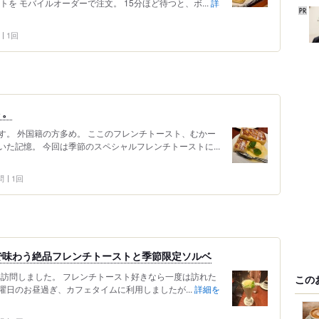
を モバイルオーダーで注文。 15分ほど待つと、ボ...
詳
1回
ト。
す。 外国籍の方多め。 ここのフレンチトースト、むかー
た記憶。 今回は季節のスペシャルフレンチトーストに...
問
1回
で味わう絶品フレンチトーストと季節限定ソルベ
A」へ訪問しました。 フレンチトースト好きなら一度は訪れた
この
日のお昼過ぎ、カフェタイムに利用しましたが...
詳細を