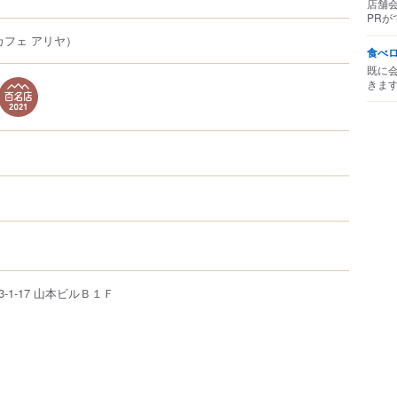
店舗
PRが
カフェ アリヤ）
食べ
既に
きま
3-1-17
山本ビルＢ１Ｆ