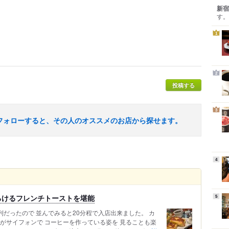
新宿
す。
1
2
投稿する
3
フォローすると、その人のオススメのお店から探せます。
4
ろけるフレンチトーストを堪能
5
の列だったので 並んでみると20分程で入店出来ました。 カ
がサイフォンで コーヒーを作っている姿を 見ることも楽