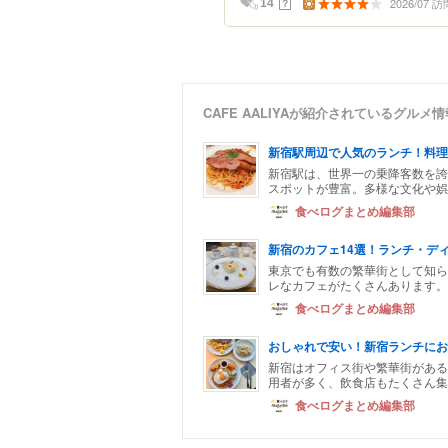
2026/07 訪
？
14
CAFE AALIYAが紹介されているグルメ
新宿駅周辺で人気のランチ！料理
新宿駅は、世界一の乗降客数を誇
スポットが豊富。多様な文化や娯
食べログまとめ編集部
新宿のカフェ14選！ランチ・デ
東京でも有数の繁華街として知ら
レなカフェがたくさんあります。
食べログまとめ編集部
おしゃれで安い！新宿ランチにお
新宿はオフィス街や繁華街がある
用者が多く、飲食店もたくさん集
食べログまとめ編集部