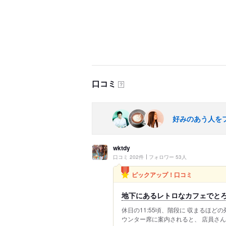
口コミ
？
好みのあう人を
wktdy
口コミ 202件
フォロワー 53人
ピックアップ！口コミ
地下にあるレトロなカフェでと
休日の11:55頃、階段に 収まるほど
ウンター席に案内されると、 店員さん