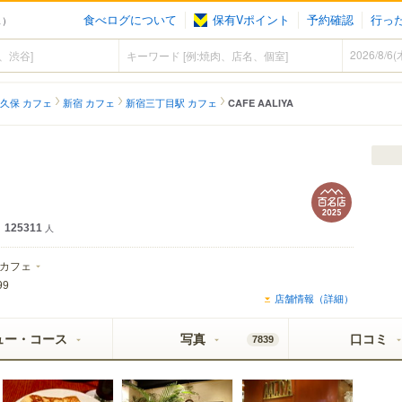
食べログについて
保有Vポイント
予約確認
行っ
ェ）
久保 カフェ
新宿 カフェ
新宿三丁目駅 カフェ
CAFE AALIYA
125311
人
カフェ
99
店舗情報（詳細）
ュー・コース
写真
口コミ
7839