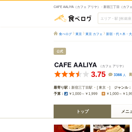
CAFE AALIYA（カフェ アリヤ） - 新宿三丁目（カフ
食べログ
食べログ
東京
東京 カフェ
新宿・代々木・大
公式
CAFE AALIYA
（カフェ アリヤ）
3.75
3366
人
最寄り駅：
新宿三丁目駅
[
東京
]
ジャンル：
予算：
￥1,000～￥1,999
￥1,000～￥1,9
トップ
メニ