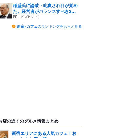
稲盛氏に論破・叱責され目が覚め
た。経営者がバランスすべき2
つ...
PR（ビズヒント）
新宿×カフェ
のランキングをもっと見る
お店の近くのグルメ情報まとめ
新宿エリアにある人気カフェ！お