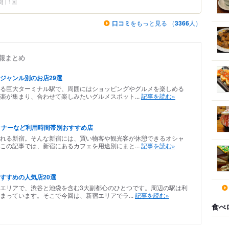
問
1回
口コミ
をもっと見る （
3366
人）
情報まとめ
ジャンル別のお店29選
る巨大ターミナル駅で、周囲にはショッピングやグルメを楽しめる
楽が集まり、合わせて楽しみたいグルメスポット...
記事を読む»
ィナーなど利用時間帯別おすすめ店
れる新宿。そんな新宿には、買い物客や観光客が休憩できるオシャ
この記事では、新宿にあるカフェを用途別にまと...
記事を読む»
すすめの人気店20選
エリアで、渋谷と池袋を含む3大副都心のひとつです。周辺の駅は利
まっています。そこで今回は、新宿エリアでラ...
記事を読む»
食べ