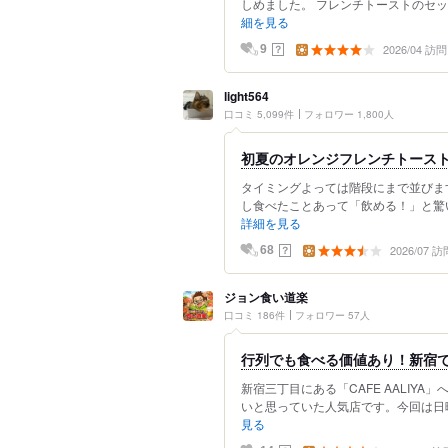
しめました。 フレンチトーストのセット
細を見る
2026/04 訪問
？
9
light564
口コミ 5,099件
フォロワー 1,800人
初夏のオレンジフレンチトース
タイミングよっては階段にまで並びま
し食べたことあって「飲める！」と驚い
詳細を見る
2026/07 訪
？
68
ジョン食い道楽
口コミ 186件
フォロワー 57人
行列でも食べる価値あり！新宿
新宿三丁目にある「CAFE AALIY
いと思っていた人気店です。今回は日曜
見る