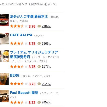
×カフェ
のランキング
（点数の高いお店）
で
追分だんご本舗 新宿本店
（甘味処、
和菓子、かき氷）
3.76
2189
人
CAFE AALIYA
（カフェ）
3.75
3366
人
プレミアム マリオジェラテリア
新宿伊勢丹店
（ジェラート・アイスクリ
ーム、ジューススタンド、洋菓子）
3.75
1577
人
BERG
（カフェ、ビアバー、パン）
3.73
2929
人
Paul Bassett 新宿
（カフェ、ケーキ、
パン）
3.72
2457
人