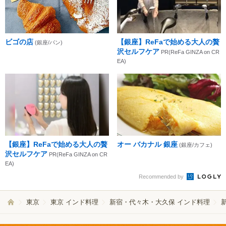
ビゴの店
【銀座】ReFaで始める大人の贅
(銀座/パン)
沢セルフケア
PR(ReFa GINZA on CR
EA)
【銀座】ReFaで始める大人の贅
オー バカナル 銀座
(銀座/カフェ)
沢セルフケア
PR(ReFa GINZA on CR
EA)
Recommended by
東京
東京 インド料理
新宿・代々木・大久保 インド料理