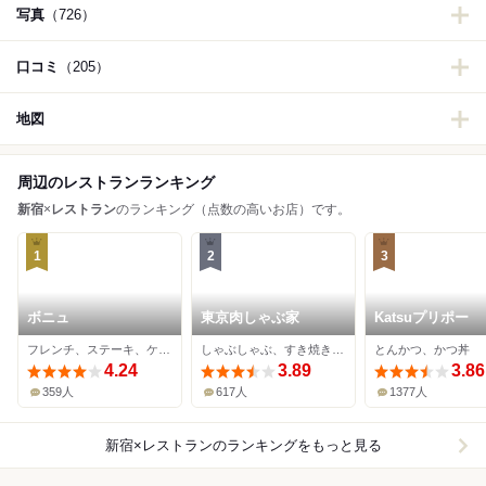
写真
（726）
口コミ
（205）
地図
周辺のレストランランキング
新宿
×
レストラン
のランキング（点数の高いお店）です。
1
2
3
ボニュ
東京肉しゃぶ家
Katsuプリポー
フレンチ、ステーキ、ケーキ
しゃぶしゃぶ、すき焼き、牛料理
とんかつ、かつ丼
4.24
3.89
3.86
359人
617人
1377人
新宿×レストラン
のランキングをもっと見る