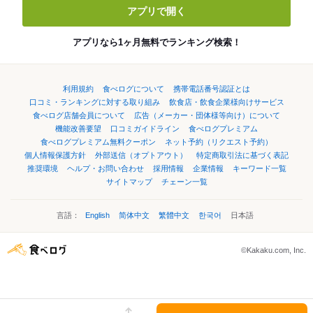
アプリで開く
アプリなら1ヶ月無料でランキング検索！
利用規約
食べログについて
携帯電話番号認証とは
口コミ・ランキングに対する取り組み
飲食店・飲食企業様向けサービス
食べログ店舗会員について
広告（メーカー・団体様等向け）について
機能改善要望
口コミガイドライン
食べログプレミアム
食べログプレミアム無料クーポン
ネット予約（リクエスト予約）
個人情報保護方針
外部送信（オプトアウト）
特定商取引法に基づく表記
推奨環境
ヘルプ・お問い合わせ
採用情報
企業情報
キーワード一覧
サイトマップ
チェーン一覧
言語：
English
简体中文
繁體中文
한국어
日本語
©Kakaku.com, Inc.