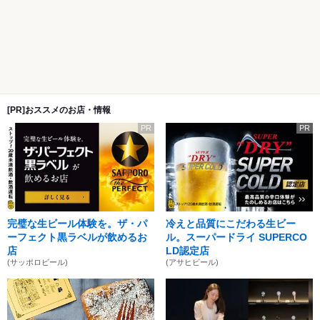
[PR]おススメのお店・情報
PR
PR
完璧な生ビール体験を。ザ・パ
冷えと品質にこだわる生ビー
ーフェクト黒ラベルが飲めるお
ル。スーパードライ SUPERCO
店
LD認定店
(サッポロビール)
(アサヒビール)