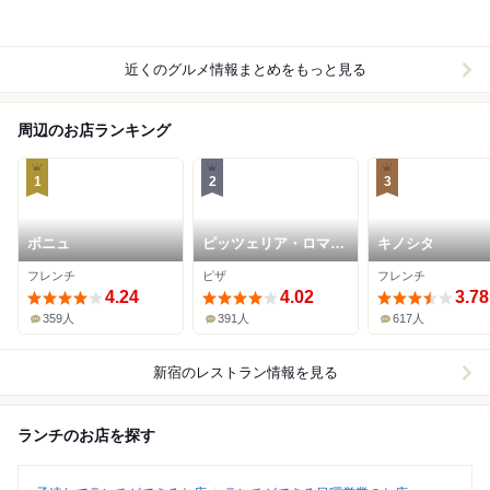
近くのグルメ情報まとめをもっと見る
周辺のお店ランキング
1
2
3
ボニュ
ピッツェリア・ロマー
キノシタ
ナ・イル・ペンティー
フレンチ
ピザ
フレンチ
ト
4.24
4.02
3.78
359人
391人
617人
新宿
のレストラン情報を見る
ランチのお店を探す