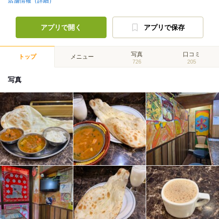
店舗情報（詳細）
アプリで開く
アプリで保存
写真
口コミ
トップ
メニュー
726
205
写真