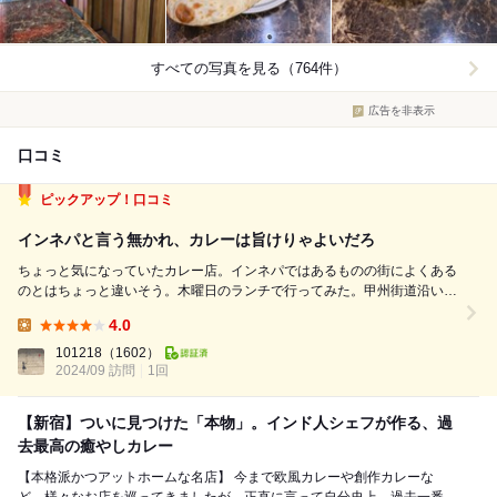
すべての写真を見る（764件）
広告を非表示
口コミ
ピックアップ！口コミ
インネパと言う無かれ、カレーは旨けりゃよいだろ
ちょっと気になっていたカレー店。インネパではあるものの街によくある
のとはちょっと違いそう。木曜日のランチで行ってみた。甲州街道沿いの
古いビルの1階です。12過ぎに到着。待ちは無くあっさり入店。Vの字型
4.0
のカウンター席です。奥の方の席に座りメニューチェック！ランチはAか
Lunch:
らHまで。他にバターチキン、ビーフ...
101218
（1602）
2024/09 訪問
1回
【新宿】ついに見つけた「本物」。インド人シェフが作る、過
去最高の癒やしカレー
【本格派かつアットホームな名店】 今まで欧風カレーや創作カレーな