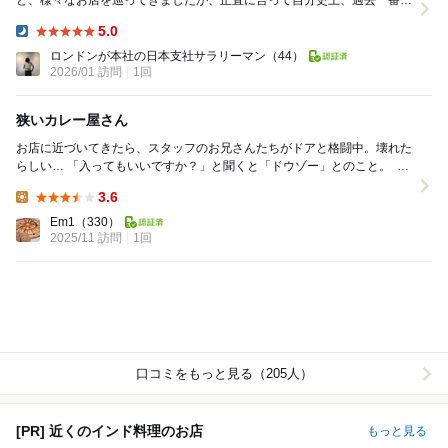
ど、様々なお店を巡ってきましたが、正直に言って自分史上、過去一番美
味しいカレーに出会ってしまいました。 ■ ...
5.0
Dinner:
ロンドンが本社の日本支社サラリーマン
（44）
2026/01 訪問
1回
狭いカレー屋さん
お店に近づいてきたら、スタッフのお兄さんたちがドアと格闘中。壊れた
らしい…⁡ 「入ってもいいですか？」と聞くと「ドウゾー」とのこと。⁡ ⁡ ぐ
るっとU字型のカウンター席。入っ...
3.6
Lunch:
Em1
（330）
2025/11 訪問
1回
口コミをもっと見る（205人）
[PR] 近くのインド料理のお店
もっと見る