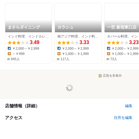
まさらダイニング
カラシュ
一空 新宿東口店
インド料理、インドカレー、居酒屋
南アジア料理、インド料理、スープカレー
3.49
3.33
3.23
￥2,000～￥2,999
￥2,000～￥2,999
￥2,000～￥2,999
Dinner:
Dinner:
Dinner:
～￥999
￥1,000～￥1,999
￥1,000～￥1,999
Lunch:
Lunch:
Lunch:
945人
117人
73人
広告を非表示
店舗情報（詳細）
編集
アクセス
住所を編集