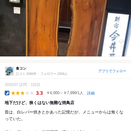
食コン
アプリでフォロー
口コミ 2090件
フォロワー 2204人
2026/07 訪問
1回目
3.3
￥6,000～￥7,999/1人
詳細
Dinner
地下だけど、狭くはない無難な焼鳥店
昔は、白レバー焼きとかあった記憶だが、メニューからは無くな
っていた。