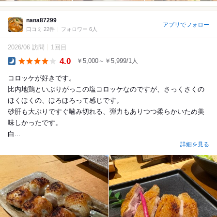
nana87299
アプリでフォロー
口コミ 22件
フォロワー 6人
2026/06 訪問
1回目
4.0
￥5,000～￥5,999/1人
Dinner
コロッケが好きです。
比内地鶏といぶりがっこの塩コロッケなのですが、さっくさくの
ほくほくの、ほろほろって感じです。
砂肝も大ぶりですぐ噛み切れる、弾力もありつつ柔らかいため美
味しかったです。
白...
詳細を見る