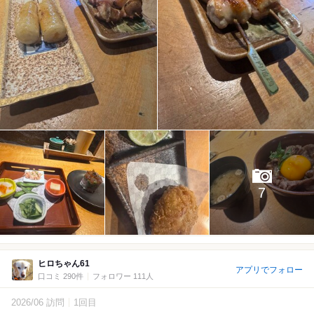
7
ヒロちゃん61
アプリでフォロー
口コミ 290件
フォロワー 111人
2026/06 訪問
1回目