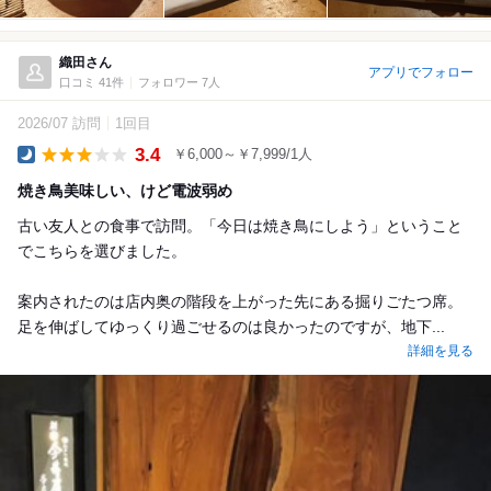
織田さん
アプリでフォロー
口コミ 41件
フォロワー 7人
2026/07 訪問
1回目
3.4
￥6,000～￥7,999/1人
Dinner
焼き鳥美味しい、けど電波弱め
古い友人との食事で訪問。「今日は焼き鳥にしよう」ということ
でこちらを選びました。
案内されたのは店内奥の階段を上がった先にある掘りごたつ席。
足を伸ばしてゆっくり過ごせるのは良かったのですが、地下...
詳細を見る