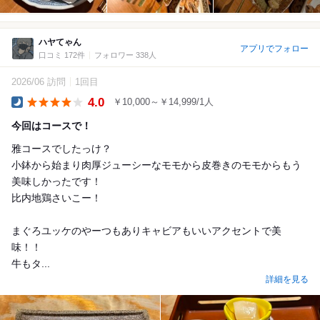
ハヤてゃん
アプリでフォロー
口コミ 172件
フォロワー 338人
2026/06 訪問
1回目
4.0
￥10,000～￥14,999/1人
Dinner
今回はコースで！
雅コースでしたっけ？
小鉢から始まり肉厚ジューシーなモモから皮巻きのモモからもう
美味しかったです！
比内地鶏さいこー！
まぐろユッケのやーつもありキャビアもいいアクセントで美
味！！
牛もタ...
詳細を見る