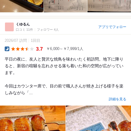
くゆるん
アプリでフォロー
口コミ 11件
フォロワー 4人
2026/07 訪問
1回目
3.7
￥6,000～￥7,999/1人
Dinner
平日の夜に、友人と贅沢な焼鳥を味わいたく初訪問。地下に降り
ると、新宿の喧騒を忘れさせる落ち着いた和の空間が広がってい
ます。
今回はカウンター席で、目の前で職人さんが焼き上げる様子を楽
しみながら「...
詳細を見る