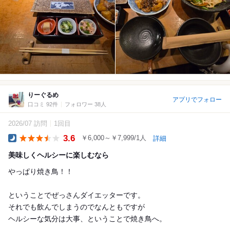
りーぐるめ
アプリでフォロー
口コミ 92件
フォロワー 38人
2026/07 訪問
1回目
3.6
￥6,000～￥7,999/1人
詳細
Dinner
美味しくヘルシーに楽しむなら
やっぱり焼き鳥！！
ということでぜっさんダイエッターです。
それでも飲んでしまうのでなんともですが
ヘルシーな気分は大事、ということで焼き鳥へ。