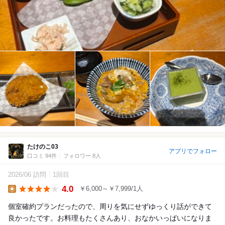
たけのこ03
アプリでフォロー
口コミ 94件
フォロワー 8人
2026/06 訪問
1回目
4.0
￥6,000～￥7,999/1人
Lunch
個室確約プランだったので、周りを気にせずゆっくり話ができて
良かったです。お料理もたくさんあり、おなかいっぱいになりま