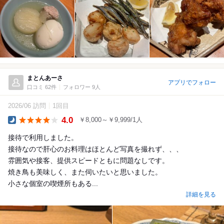
まとんあーさ
アプリでフォロー
口コミ 62件
フォロワー 9人
2026/06 訪問
1回目
4.0
￥8,000～￥9,999/1人
Dinner
接待で利用しました。
接待なので肝心のお料理はほとんど写真を撮れず、、、
雰囲気や接客、提供スピードともに問題なしです。
焼き鳥も美味しく、また伺いたいと思いました。
小さな個室の喫煙所もある...
詳細を見る