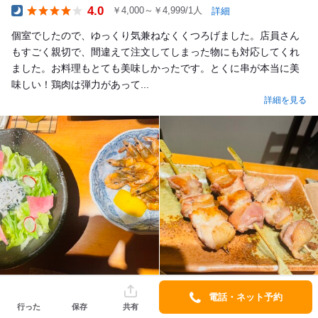
4.0
￥4,000～￥4,999/1人
詳細
Dinner
個室でしたので、ゆっくり気兼ねなくくつろげました。店員さん
もすごく親切で、間違えて注文してしまった物にも対応してくれ
ました。お料理もとても美味しかったです。とくに串が本当に美
味しい！鶏肉は弾力があって...
詳細を見る
電話・ネット予約
ざつ_
行った
保存
共有
アプリでフォロー
口コミ 219件
フォロワー 70人