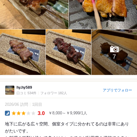
7
hy.hy589
アプリでフォロー
口コミ 534件
フォロワー 182人
2026/06 訪問
1回目
3.0
￥8,000～￥9,999/1人
Dinner
地下に広がる広々空間、個室タイプに分かれてるのは非常にあり
がたいです。