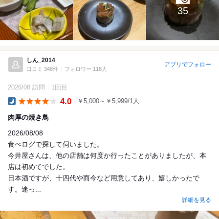
35
しん_2014
アプリでフォロー
口コミ 348件
フォロワー 118人
2026/08 訪問
1回目
4.0
￥5,000～￥5,999/1人
Dinner
肉厚の焼き鳥
2026/08/08
食べログで探して伺いました。
今井屋さんは、他の店舗は何度か行ったことがありましたが、本
店は初めてでした。
日本酒ですが、十四代や而今など用意してあり、嬉しかったで
す。迷っ...
詳細を見る