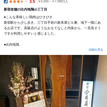
3.5
￥6,000～￥7,999/1人
Dinner
新宿老舗の比内地鶏@三丁目
●こんな美味しい鶏肉はひさびさ
新宿駅から少し歩き、三丁目手前の家具屋ビル裏、地下一階にあ
るお店です。高級店のようなおもてなしと内装から、一見高そう
ですが利用しやすいと感じました。
●比内地鶏...
詳細を見る