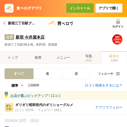
インストール
アプリで開く
新宿三丁目駅グルメへ
ログイン
新宿 今井屋本店
公式
新宿三丁目駅/焼き鳥､ 鳥料理､ 居酒屋
写真
口コミ
トップ
座席
メニュー
4581
1343
すべて
夜
昼
フォロー中
口コミ検索をするには？
1398件
お店が選ぶピックアップ！口コミ
ギリギリ昭和世代のギリショーグルメ
アプリでフォロー
口コミ 257件
フォロワー 189人
2024/04 訪問
1回目