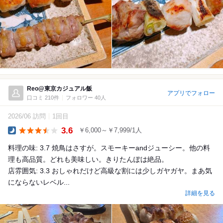
Reo@東京カジュアル飯
アプリでフォロー
口コミ 210件
フォロワー 40人
2026/06 訪問
1回目
3.6
￥6,000～￥7,999/1人
Dinner
料理の味: 3.7 焼鳥はさすが。スモーキーandジューシー。他の料
理も高品質。どれも美味しい。きりたんぽは絶品。
店雰囲気: 3.3 おしゃれだけど高級な割には少しガヤガヤ。まあ気
にならないレベル...
詳細を見る