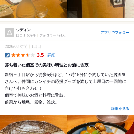
ウディン
アプリでフォロー
口コミ 509件
フォロワー 491人
2026/08 訪問
1回目
3.5
詳細
Dinner
落ち着いた個室での美味い料理とお酒に舌鼓
新宿三丁目駅から徒歩5分ほど、17時15分に予約していた居酒屋
さんへ。仲間にカンイチの応援グッズを渡して土曜日の一回戦に
向けた打ち合わせ！
個室で美味いお酒と料理に舌鼓。
前菜から焼鳥、煮物、雑炊...
詳細を見る