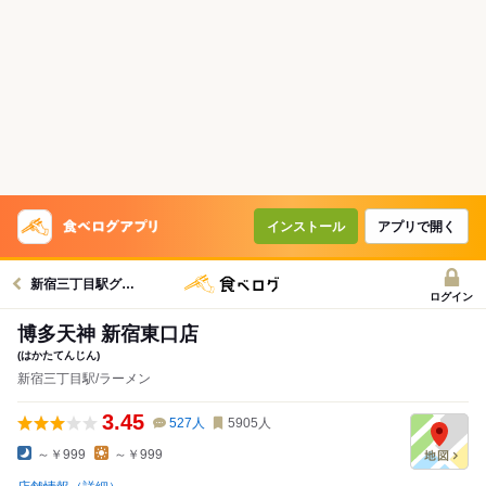
インストール
アプリで開く
新宿三丁目駅グルメへ
ログイン
博多天神 新宿東口店
(はかたてんじん)
新宿三丁目駅/ラーメン
3.45
527
人
5905
人
～￥999
～￥999