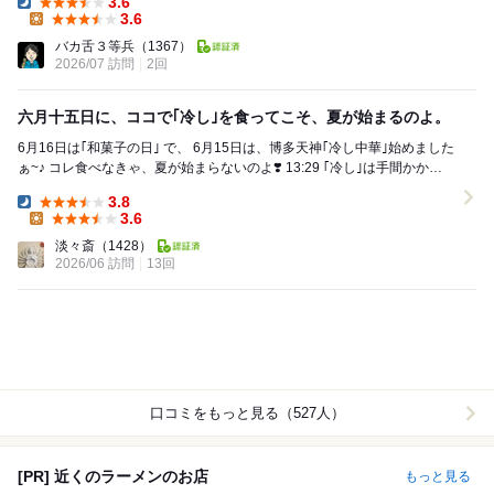
3.6
Dinner:
3.6
Lunch:
バカ舌３等兵
（1367）
2026/07 訪問
2回
六月十五日に、ココで｢冷し｣を食ってこそ、夏が始まるのよ。
6月16日は｢和菓子の日｣ で、 6月15日は、博多天神｢冷し中華｣始めました
ぁ~♪ コレ食べなきゃ、夏が始まらないのよ❣️ 13:29 ｢冷し｣は手間かかり
ます...
3.8
Dinner:
3.6
Lunch:
淡々斎
（1428）
2026/06 訪問
13回
口コミをもっと見る（527人）
[PR] 近くのラーメンのお店
もっと見る