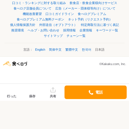
口コミ・ランキングに対する取り組み
飲食店・飲食企業様向けサービス
食べログ店舗会員について
広告（メーカー・団体様等向け）について
機能改善要望
口コミガイドライン
食べログプレミアム
食べログプレミアム無料クーポン
ネット予約（リクエスト予約）
個人情報保護方針
外部送信（オプトアウト）
特定商取引法に基づく表記
推奨環境
ヘルプ・お問い合わせ
採用情報
企業情報
キーワード一覧
サイトマップ
チェーン一覧
言語：
English
简体中文
繁體中文
한국어
日本語
©Kakaku.com, Inc.
電話
行った
保存
共有