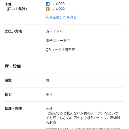
～￥999
予算
（口コミ集計）
～￥999
利用金額分布を見る
支払い方法
カード不可
電子マネー不可
QRコード決済不可
席・設備
個室
無
貸切
不可
禁煙・喫煙
分煙
（混んでると吸えないが奥のテーブルなどいつ
でも可 ちなみに店のすぐ横5メートルに喫煙所
もある）