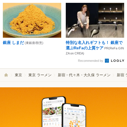
銀座 しまだ
特別な名入れギフトも！ 銀座で
(東銀座/割烹)
選ぶReFaの上質ケア
PR(ReFa GIN
ZA on CREA)
Recommended by
東京
東京 ラーメン
新宿・代々木・大久保 ラーメン
新宿 