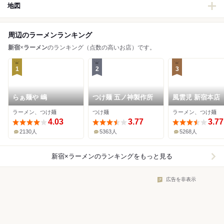
地図
周辺のラーメンランキング
新宿
×
ラーメン
のランキング（点数の高いお店）です。
1
2
3
らぁ麺や 嶋
つけ麺 五ノ神製作所
風雲児 新宿本店
ラーメン、つけ麺
つけ麺
ラーメン、つけ麺
4.03
3.77
3.77
2130人
5363人
5268人
新宿×ラーメン
のランキングをもっと見る
広告を非表示