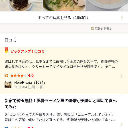
すべての写真を見る（1653件）
広告を非表示
口コミ
ピックアップ！口コミ
運ばれてきたのは、見事なまでに白濁した王道の豚骨スープ。豚骨特有の
嫌な臭みはなく、クリーミーでマイルドな口当たりが特徴です。 そこに
合わせる極細ストレート麺が、スープをしっかりと持ち上げてくれます。
4.0
カウンターの目の前で手際よく麺が茹で上げられていくライブ感も、食欲
Lunch:
をそそる良いスパイスです。 ...
NeroRisaia
（1684）
2026/04 訪問
1回
新宿で替玉無料！豚骨ラーメン屋の味噌が美味いと聞いて食べ
てみた
久しぶりにやってきた博多天神。 青い看板にリニューアルしています。
昔はこの店舗、傾いてたけど直ってる。笑 味噌が美味いと聞いて食べて
みました！ ここスープがすっきりな...