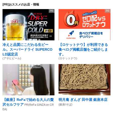
[PR]おススメのお店・情報
PR
PR
冷えと品質にこだわる生ビー
【ロケットナウ】が利用できる
ル。スーパードライ SUPERCO
食べログ掲載店舗をご紹介しま
LD認定店
す。
(アサヒビール)
(ロケットナウ)
【銀座】ReFaで始める大人の贅
明月庵 ぎんざ 田中屋 銀座本店
沢セルフケア
(銀座/そば)
PR(ReFa GINZA on CR
EA)