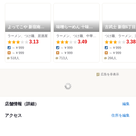
よってこや 新宿南口
味噌らーめん 十味や
古武士 新宿6丁
店
新宿
ラーメン、つけ麺、居酒屋
ラーメン、つけ麺、中華料理
3.13
3.49
3.38
～￥999
～￥999
～￥999
Dinner:
Dinner:
Dinner:
～￥999
～￥999
～￥999
Lunch:
Lunch:
Lunch:
518人
713人
266人
広告を非表示
店舗情報（詳細）
編集
アクセス
住所を編集