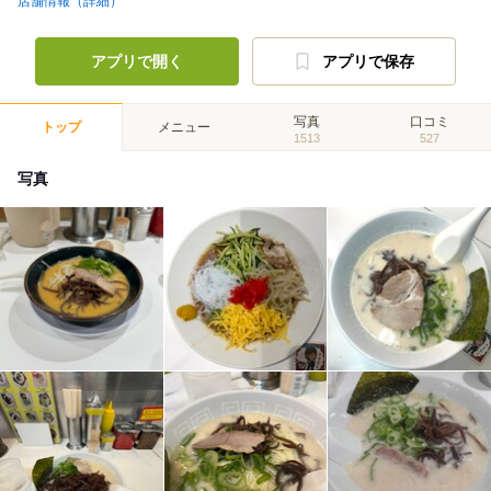
店舗情報（詳細）
アプリで開く
アプリで保存
写真
口コミ
トップ
メニュー
1513
527
写真