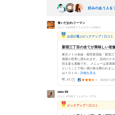
好みのあう人を
食いだおれリーマン
口コミ 6,640件
フォロワー 2,932人
お店が選ぶピックアップ！口コミ
新宿三丁目の全てが美味しい老
東京メトロ各線・都営新宿線「新宿三
酒屋の世界に誘われます。 店内のス
回る姿も素敵です。 メニューは居酒屋
ということで祝い酒が振る舞われまし
はトロトロ...
詳細を見る
2023/01 訪
？
47
take 99
口コミ 475件
フォロワー 177人
ピックアップ！口コミ