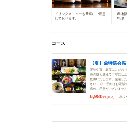
ドリンクメニューも豊富にご用意
産地
しております。
料理
コース
【夏】鼎特選会席
産地や質、鮮度にこだわ
練の技と感性で丁寧に仕
提供いたします。厳選し
さい。 ◎ご予約はお電話
席のご用意がございませ
6,980
3
円
(税込)