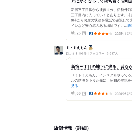
とにかく安心して落ち着く昭和
新宿三丁目駅から徒歩１分、伊勢丹前
三丁目内に入っていくとあります。末
9時ごろお席の状況を電話で確認して
イレなど安心感のある場所です。...
詳
2025/11 訪
？
25
ミトミえもん
口コミ 8,106件
フォロワー 13,687人
新宿三丁目の地下に残る、昔な
〈ミトミえもん、インスタもやってるよ！
ルの階段を下りた先に、昭和の空気をそ
見る
2026/06 訪
？
66
店舗情報（詳細）