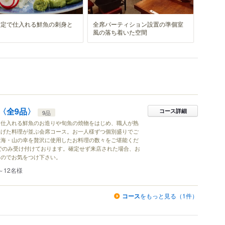
指定で仕入れる鮮魚の刺身と
全席パーティション設置の準個室
風の落ち着いた空間
〈全9品〉
コース詳細
9品
り仕入れる鮮魚のお造りや旬魚の焼物をはじめ、職人が熟
上げた料理が並ぶ会席コース。お一人様ずつ個別盛りでご
た海・山の幸を贅沢に使用したお料理の数々をご堪能くだ
でのみ受け付けております。確定せず来店された場合、お
んのでお気をつけ下さい。
～12名様
コース
をもっと見る（1件）