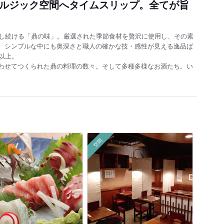
タルジック空間へタイムスリップ。全てが旨
了し続ける「鼎の味」。厳選された季節食材を贅沢に使用し、その素
、シンプルな中にも奥深さと職人の確かな技・感性が見える逸品ば
以上。
わせてつくられた鼎の料理の数々。そして多種多様なお酒たち。い
空間