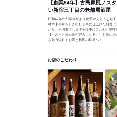
【創業54年】古民家風ノス
い新宿三丁目の老舗居酒屋
昭和47年の創業当時より食通や文化人を魅
材本来の味を引き出し丁寧に仕上げた料理は
かり。手間暇惜しまず手仕事にこだわり50年
【～きっと日本酒が好きになる～】お酒に合
ざ魅力溢れるお酒と料理の世界へ！！
お店のこだわり
ドリンク
料理