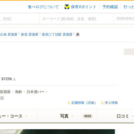
食べログについて
保有Vポイント
予約確認
行っ
久保 居酒屋
新宿 居酒屋
新宿三丁目駅 居酒屋
鼎
87256
人
居酒屋
海鮮
日本酒バー
曜日
店舗情報（詳細）
求人情報
ュー・コース
写真
口コミ
4555