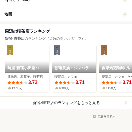
地図
周辺の喫茶店ランキング
新宿
×
喫茶店
のランキング（点数の高いお店）です。
1
2
3
時屋 新宿小田急ハル
珈琲貴族エジンバラ
自家焙煎珈琲 凡
ク店
甘味処、和菓子、喫茶店
喫茶店、カフェ
喫茶店、カフェ、ケ
3.72
3.71
3.71
1371人
1800人
1150人
新宿×喫茶店
のランキングをもっと見る
広告を非表示