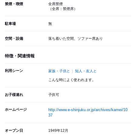
禁煙・喫煙
全席禁煙
（全席：禁煙席）
駐車場
無
空間・設備
落ち着いた空間、ソファー席あり
特徴・関連情報
利用シーン
家族・子供と
知人・友人と
こんな時によく使われます。
お子様連れ
子供可
ホームページ
http://www.e-shinjuku.or.jp/archives/kamei/10
37
オープン日
1949年12月