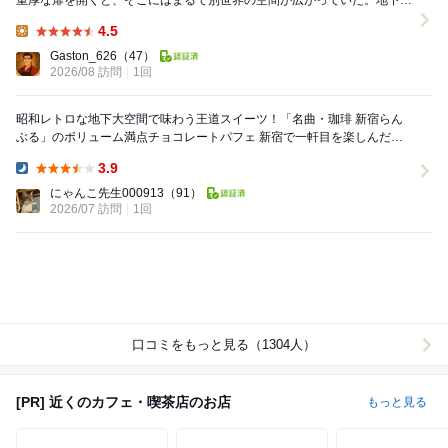
重厚な扉を開くと、そこにはまるで別世界の空間が広がっていた。地下へ
と続く階段を下りれば、絢爛たるシャンデ...
4.5
Lunch:
Gaston_626
（47）
2026/08 訪問
1回
昭和レトロな地下大空間で味わう王道スイーツ！「名曲・珈琲 新宿らん
ぶる」のボリューム満点チョコレートパフェ 新宿で一軒目を楽しんだ
後、甘いものをいただきながらゆったりと寛げる...
3.9
Dinner:
にゃんこ先生000913
（91）
2026/07 訪問
1回
口コミをもっと見る（1304人）
[PR] 近くのカフェ・喫茶店のお店
もっと見る