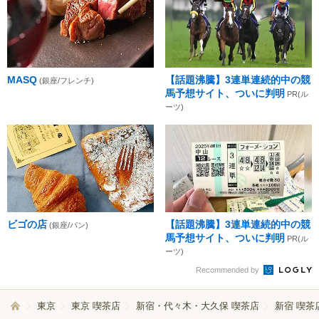
MASQ
【話題沸騰】3連単連続的中の競
(銀座/フレンチ)
馬予想サイト、ついに判明
PR(ル
ーツ)
ビゴの店
【話題沸騰】3連単連続的中の競
(銀座/パン)
馬予想サイト、ついに判明
PR(ル
ーツ)
Recommended by
東京
東京 喫茶店
新宿・代々木・大久保 喫茶店
新宿 喫茶