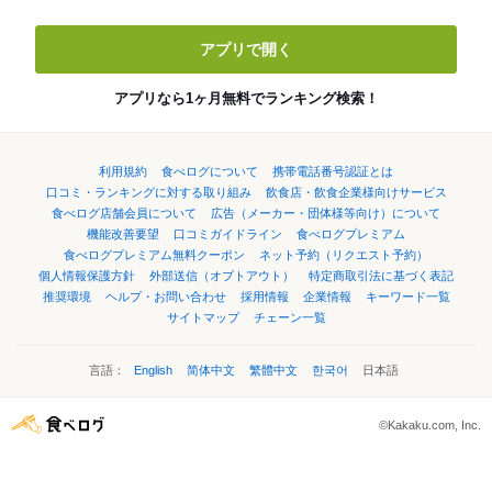
アプリで開く
アプリなら1ヶ月無料でランキング検索！
利用規約
食べログについて
携帯電話番号認証とは
口コミ・ランキングに対する取り組み
飲食店・飲食企業様向けサービス
食べログ店舗会員について
広告（メーカー・団体様等向け）について
機能改善要望
口コミガイドライン
食べログプレミアム
食べログプレミアム無料クーポン
ネット予約（リクエスト予約）
個人情報保護方針
外部送信（オプトアウト）
特定商取引法に基づく表記
推奨環境
ヘルプ・お問い合わせ
採用情報
企業情報
キーワード一覧
サイトマップ
チェーン一覧
言語：
English
简体中文
繁體中文
한국어
日本語
©Kakaku.com, Inc.