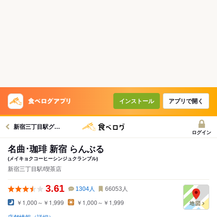
インストール
アプリで開く
新宿三丁目駅グルメへ
ログイン
名曲･珈琲 新宿 らんぶる
(メイキョクコーヒーシンジュクランブル)
新宿三丁目駅/喫茶店
3.61
1304
人
66053
人
￥1,000～￥1,999
￥1,000～￥1,999