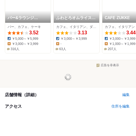
バー&ラウンジ
ふわとろオムライスと
CAFE ZUKKE
ZATTA ヒルトン東京
チーズカフェ たまご
バー、カフェ、ケーキ
カフェ、イタリアン、ダイニングバー
カフェ、イタリアン
のきもち。 新宿東口
3.52
駅前店
3.13
3.44
￥5,000～￥5,999
￥3,000～￥3,999
￥3,000～￥3,999
Dinner:
Dinner:
Dinner:
￥3,000～￥3,999
-
￥1,000～￥1,999
Lunch:
Lunch:
Lunch:
316人
63人
207人
広告を非表示
店舗情報（詳細）
編集
アクセス
住所を編集