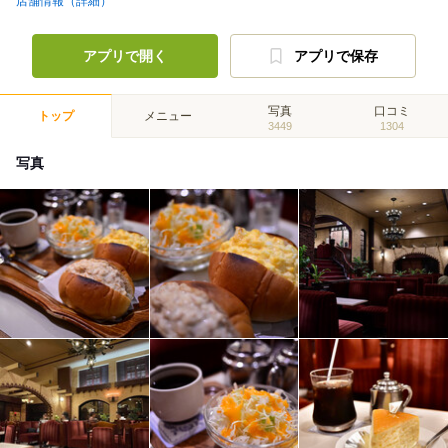
店舗情報（詳細）
アプリで開く
アプリで保存
写真
口コミ
トップ
メニュー
3449
1304
写真