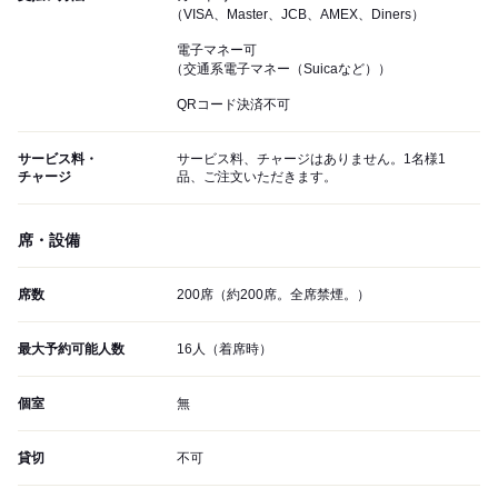
（VISA、Master、JCB、AMEX、Diners）
電子マネー可
（交通系電子マネー（Suicaなど））
QRコード決済不可
サービス料・
サービス料、チャージはありません。1名様1
チャージ
品、ご注文いただきます。
席・設備
席数
200席（約200席。全席禁煙。）
最大予約可能人数
16人（着席時）
個室
無
貸切
不可