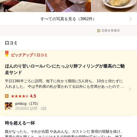
すべての写真を見る（3962件）
広告を非表示
口コミ
ピックアップ！口コミ
ほんのり甘いロールパンにたっぷり卵フィリングが最高のご馳
走サンド
平日13時半ごろに訪問。地下に向かう階段に5人待ち。 10分と待たずに
入れました。 中は予約席の札が置かれてる以外にも空席があったので 平
日は席数を制限してるのかもしれません。 卵とツナのサンドセット
4.5
1500円 食事は平日限定なので、なかなか機会がなかったのですが、 念願
Lunch:
かなっ...
pmbcg
（170）
2026/02 訪問
2回
時を超える一杯
腹がなったら、それが合図 やあみんな、ガストンだ 新宿の喧騒を抜け、