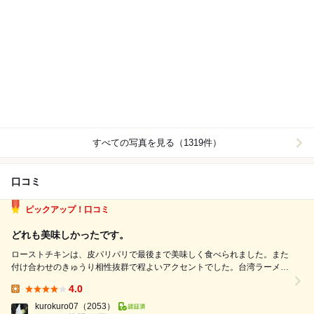
すべての写真を見る（1319件）
口コミ
ピックアップ！口コミ
どれも美味しかったです。
ローストチキンは、皮パリパリで最後まで美味しく食べられました。また
付け合わせのきゅうり相性抜群で程よいアクセントでした。台湾ラーメン
250円は辛くなくしっかり出汁が出ていました。煮卵も絶妙な味わいでつ
4.0
けることをオススメします。このお店の料理に共通することですが、味付
Lunch:
けが濃すぎず、食材の旨みが味わえま...
kurokuro07
（2053）