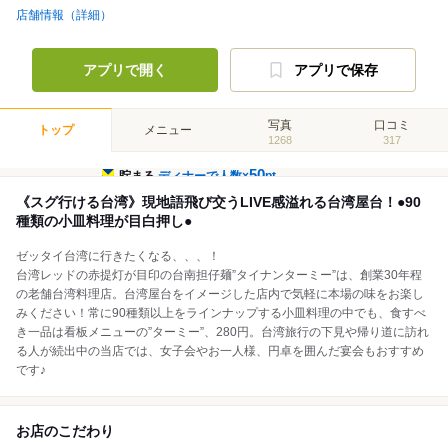
店舗情報（詳細）
アプリで開く
アプリで保存
写真
口コミ
トップ
メニュー
1268
317
50
貯まる
ディナーで人数×
pt
《スグ行ける台湾》現地語飛び交うLIVE感溢れる台湾屋台！●90
種類の小皿料理が目白押し●
ゼッタイ台湾に行きたくなる、、、！
台湾レッドの赤提灯が目印の台南担仔麺”タイナンターミー”は、創業30年程
の老舗台湾料理店。台湾屋台をイメージした店内で気軽に本場の味をお楽し
みください！常に90種類以上をラインナップする小皿料理の中でも、食すべ
き一品は看板メニューの”ターミー”、280円。台湾旅行の下見や帰り道に訪れ
る人が続出中の当店では、女子会やお一人様、円卓を囲んだ宴会もおすすめ
です♪
お店のこだわり