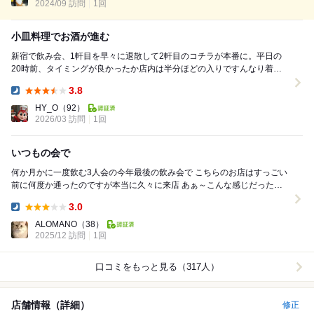
2024/09 訪問
1回
小皿料理でお酒が進む
新宿で飲み会、1軒目を早々に退散して2軒目のコチラが本番に。平日の
20時前、タイミングが良かったか店内は半分ほどの入りですんなり着
席。 メニューが豊富、そして増殖が止まらない...
3.8
Dinner:
HY_O
（92）
2026/03 訪問
1回
いつもの会で
何か月かに一度飲む3人会の今年最後の飲み会で こちらのお店はすっごい
前に何度か通ったのですが本当に久々に来店 あぁ～こんな感じだったっ
けかぁ～・・・・ と思ったけど汚さを感じ...
3.0
Dinner:
ALOMANO
（38）
2025/12 訪問
1回
口コミをもっと見る（317人）
店舗情報（詳細）
修正