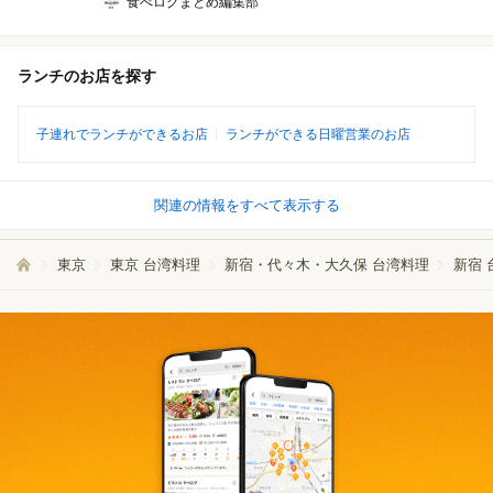
食べログまとめ編集部
ランチのお店を探す
子連れでランチができるお店
ランチができる日曜営業のお店
関連の情報をすべて表示する
東京
東京 台湾料理
新宿・代々木・大久保 台湾料理
新宿 