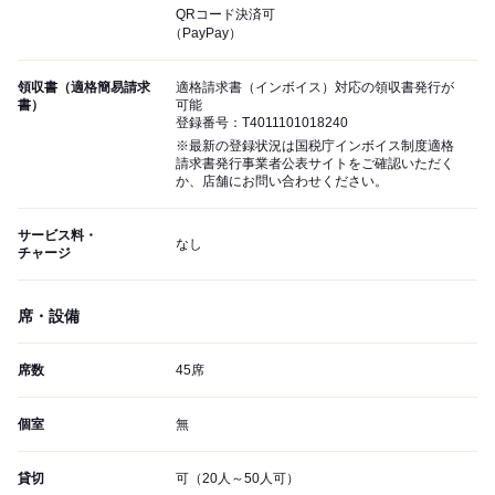
QRコード決済可
（PayPay）
領収書（適格簡易請求
適格請求書（インボイス）対応の領収書発行が
書）
可能
登録番号：T4011101018240
※最新の登録状況は国税庁インボイス制度適格
請求書発行事業者公表サイトをご確認いただく
か、店舗にお問い合わせください。
サービス料・
なし
チャージ
席・設備
席数
45席
個室
無
貸切
可（20人～50人可）