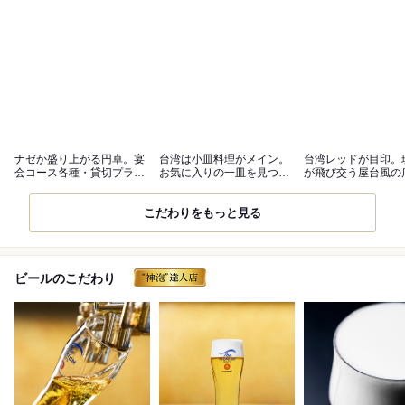
ナゼか盛り上がる円卓。宴
台湾は小皿料理がメイン。
台湾レッドが目印。
会コース各種・貸切プラン
お気に入りの一皿を見つけ
が飛び交う屋台風の
ございます！
てください！
ワクワク…！
こだわりをもっと見る
ビールのこだわり