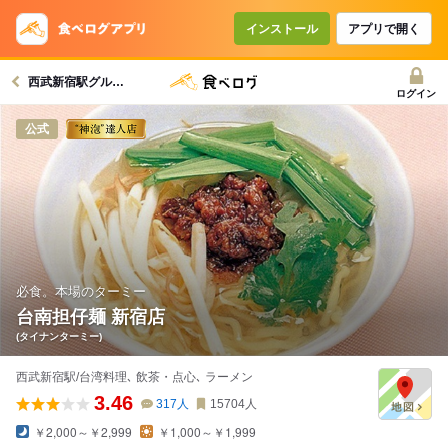
インストール
アプリで開く
西武新宿駅グルメへ
ログイン
公式
必食。本場のターミー
台南担仔麺 新宿店
(タイナンターミー)
西武新宿駅/台湾料理､ 飲茶・点心､ ラーメン
3.46
317
人
15704
人
￥2,000～￥2,999
￥1,000～￥1,999