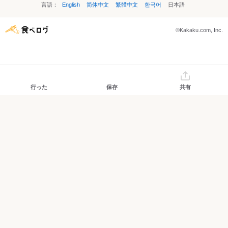
言語：
English
简体中文
繁體中文
한국어
日本語
©Kakaku.com, Inc.
行った
保存
共有