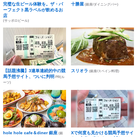
完璧な生ビール体験を。ザ・パ
十勝屋
(銀座/ダイニングバー)
ーフェクト黒ラベルが飲めるお
店
(サッポロビール)
【話題沸騰】3連単連続的中の競
スリオラ
(銀座/スペイン料理)
馬予想サイト、ついに判明
PR(ル
ーツ)
hole hole cafe＆diner 銀座
Xで何度も見かける競馬予想サイ
(銀