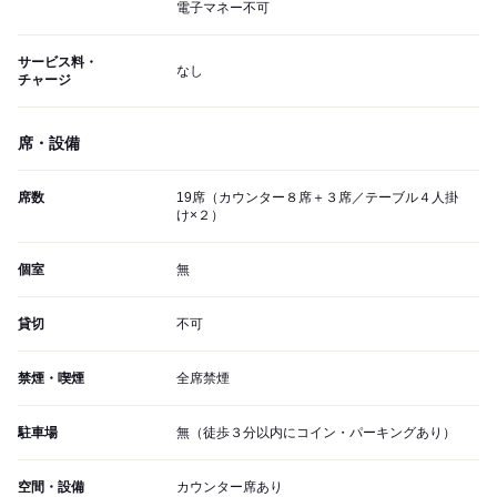
電子マネー不可
サービス料・
なし
チャージ
席・設備
席数
19席（カウンター８席＋３席／テーブル４人掛
け×２）
個室
無
貸切
不可
禁煙・喫煙
全席禁煙
駐車場
無（徒歩３分以内にコイン・パーキングあり）
空間・設備
カウンター席あり