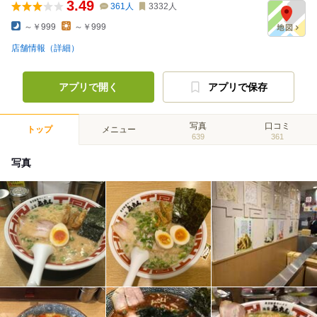
3.49
361
人
3332
人
～￥999
～￥999
店舗情報（詳細）
アプリで開く
アプリで保存
写真
口コミ
トップ
メニュー
639
361
写真