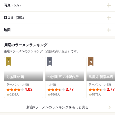
写真
（639）
口コミ
（361）
地図
周辺のラーメンランキング
新宿
×
ラーメン
のランキング（点数の高いお店）です。
1
2
3
らぁ麺や 嶋
つけ麺 五ノ神製作所
風雲児 新宿本店
ラーメン、つけ麺
つけ麺
ラーメン、つけ麺
4.03
3.77
3.77
2132人
5369人
5271人
新宿×ラーメン
のランキングをもっと見る