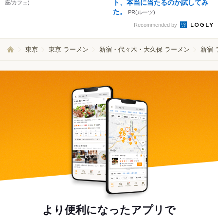
ト、本当に当たるのか試してみ
座/カフェ)
た。
PR(ルーツ)
Recommended by
東京
東京 ラーメン
新宿・代々木・大久保 ラーメン
新宿 
より便利になったアプリで