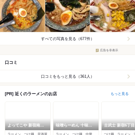
すべての写真を見る（677件）
広告を非表示
口コミ
口コミをもっと見る（361人）
[PR] 近くのラーメンのお店
もっと見る
よってこや 新宿南口
味噌らーめん 十味や
古武士 新宿6丁
店
新宿
ラーメン、つけ麺、居酒屋
ラーメン、つけ麺、中華料理