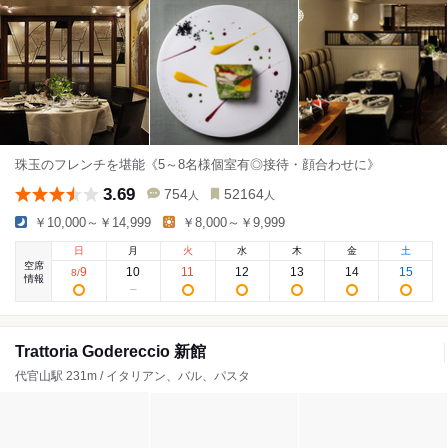
珠玉のフレンチを堪能《5～8名様個室有◎接待・顔合わせに》
3.69
754
52164
人
人
￥10,000～￥14,999
￥8,000～￥9,999
日
月
火
水
木
金
土
空席
9
10
11
12
13
14
15
8
/
情報
Trattoria Godereccio 新館
代官山駅 231m / イタリアン、バル、パスタ