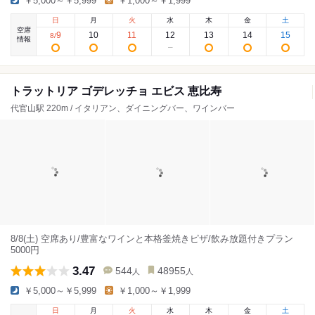
￥5,000～￥5,999
￥1,000～￥1,999
日
月
火
水
木
金
土
空席
9
10
11
12
13
14
15
8
/
情報
トラットリア ゴデレッチョ エビス 恵比寿
代官山駅 220m / イタリアン、ダイニングバー、ワインバー
8/8(土) 空席あり/豊富なワインと本格釜焼きピザ/飲み放題付きプラン
5000円
3.47
544
48955
人
人
￥5,000～￥5,999
￥1,000～￥1,999
日
月
火
水
木
金
土