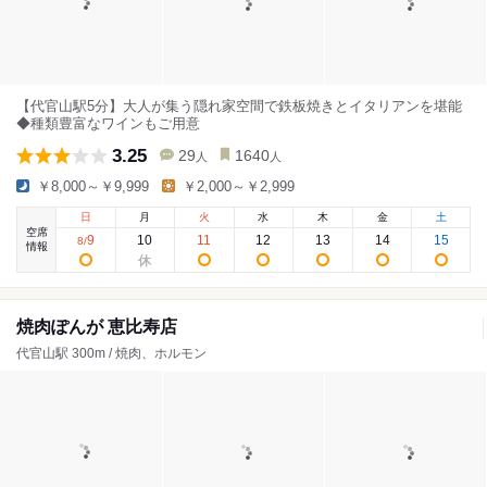
【代官山駅5分】大人が集う隠れ家空間で鉄板焼きとイタリアンを堪能
◆種類豊富なワインもご用意
3.25
29
1640
人
人
￥8,000～￥9,999
￥2,000～￥2,999
日
月
火
水
木
金
土
空席
9
10
11
12
13
14
15
8
/
情報
焼肉ぽんが 恵比寿店
代官山駅 300m / 焼肉、ホルモン