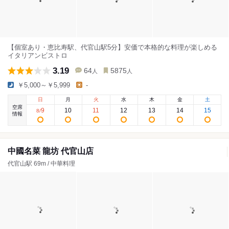
【個室あり・恵比寿駅、代官山駅5分】安価で本格的な料理が楽しめる
イタリアンビストロ
3.19
64
5875
人
人
￥5,000～￥5,999
-
日
月
火
水
木
金
土
空席
9
10
11
12
13
14
15
8
/
情報
中國名菜 龍坊 代官山店
代官山駅 69m / 中華料理