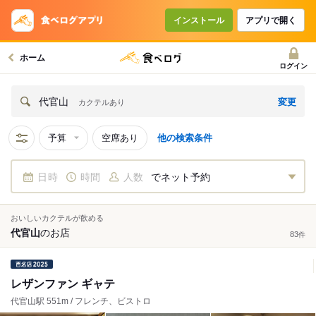
インストール
アプリで開く
ホーム
ログイン
変更
代官山
カクテルあり
予算
空席あり
他の検索条件
日時
時間
人数
でネット予約
おいしいカクテルが飲める
代官山
の
お店
83
件
レザンファン ギャテ
代官山駅 551m / フレンチ、ビストロ