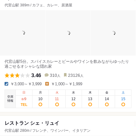
代官山駅 389m / カフェ、カレー、居酒屋
代官山駅5分。スパイスカレーとビールやワインを飲みながらゆったり
過ごせるオシャレな隠れ家
3.46
310
23126
人
人
￥3,000～￥3,999
￥1,000～￥1,999
日
月
火
水
木
金
土
空席
9
10
11
12
13
14
15
8
/
情報
レストラン シェ・リュイ
代官山駅 280m / フレンチ、ワインバー、イタリアン