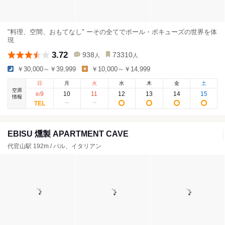
"料理、空間、おもてなし" ーその全てでポール・ボキューズの世界を体
現
3.72
938
73310
人
人
￥30,000～￥39,999
￥10,000～￥14,999
日
月
火
水
木
金
土
空席
9
10
11
12
13
14
15
8
/
情報
EBISU 燻製 APARTMENT CAVE
代官山駅 192m / バル、イタリアン