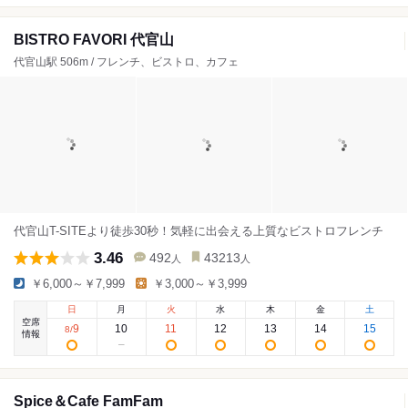
BISTRO FAVORI 代官山
代官山駅 506m / フレンチ、ビストロ、カフェ
代官山T-SITEより徒歩30秒！気軽に出会える上質なビストロフレンチ
3.46
492
43213
人
人
￥6,000～￥7,999
￥3,000～￥3,999
日
月
火
水
木
金
土
空席
9
10
11
12
13
14
15
8
/
情報
Spice＆Cafe FamFam