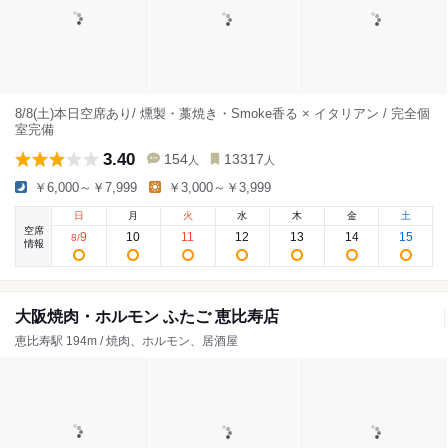
8/8(土)本日空席あり/ 燻製・藁焼き・Smoke香る × イタリアン / 完全個
室完備
3.40
154
13317
人
人
￥6,000～￥7,999
￥3,000～￥3,999
日
月
火
水
木
金
土
空席
9
10
11
12
13
14
15
8
/
情報
大阪焼肉・ホルモン ふたご 恵比寿店
恵比寿駅 194m / 焼肉、ホルモン、居酒屋