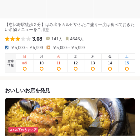
【恵比寿駅徒歩２分】はみ出るカルビやふたご盛り一度は食べておきた
い名物メニューをご用意
3.08
141
4646
人
人
￥5,000～￥5,999
￥5,000～￥5,999
日
月
火
水
木
金
土
空席
9
10
11
12
13
14
15
8
/
情報
おいしいお店を発見
3.5以下のうまい店