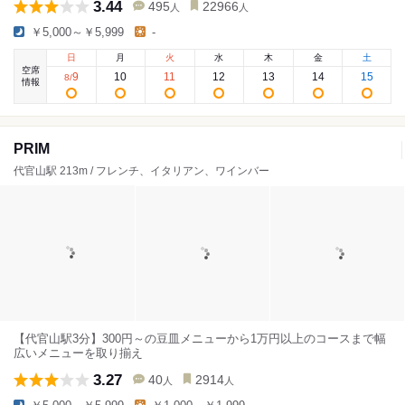
3.44
495
22966
人
人
￥5,000～￥5,999
-
日
月
火
水
木
金
土
空席
9
10
11
12
13
14
15
8
/
情報
PRIM
代官山駅 213m / フレンチ、イタリアン、ワインバー
【代官山駅3分】300円～の豆皿メニューから1万円以上のコースまで幅
広いメニューを取り揃え
3.27
40
2914
人
人