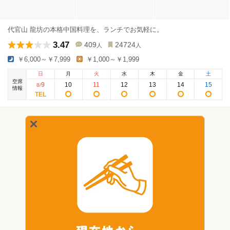
代官山 龍坊の本格中国料理を、ランチでお気軽に。
3.47
409
24724
人
人
￥6,000～￥7,999
￥1,000～￥1,999
日
月
火
水
木
金
土
空席
9
10
11
12
13
14
15
8
/
情報