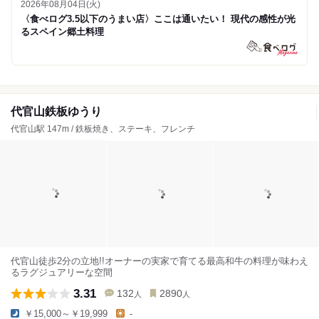
2026年08月04日(火)
〈食べログ3.5以下のうまい店〉ここは通いたい！ 現代の感性が光
るスペイン郷土料理
代官山鉄板ゆうり
代官山駅 147m / 鉄板焼き、ステーキ、フレンチ
代官山徒歩2分の立地!!オーナーの実家で育てる最高和牛の料理が味わえ
るラグジュアリーな空間
3.31
132
2890
人
人
￥15,000～￥19,999
-