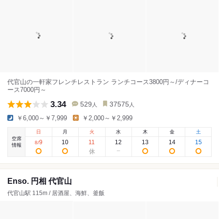
代官山の一軒家フレンチレストラン ランチコース3800円～/ディナーコ
ース7000円～
3.34
529
37575
人
人
￥6,000～￥7,999
￥2,000～￥2,999
日
月
火
水
木
金
土
空席
9
10
11
12
13
14
15
8
/
情報
Enso. 円相 代官山
代官山駅 115m / 居酒屋、海鮮、釜飯