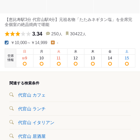
【恵比寿駅3分 代官山駅4分】元祖名物「たたみネギタン塩」を全席完
全個室の絶品焼肉で堪能
3.34
250
30422
人
人
￥10,000～￥14,999
-
日
月
火
水
木
金
土
空席
9
10
11
12
13
14
15
8
/
情報
関連する検索条件
代官山 カフェ
代官山 ランチ
代官山 イタリアン
代官山 居酒屋