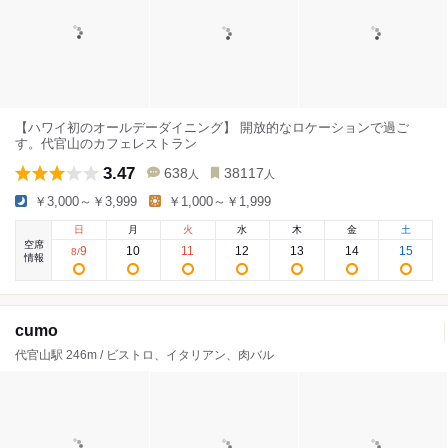
【ハワイ初のオールデーダイニング】 開放的なロケーションで過ご
す。代官山のカフェレストラン
3.47
638
38117
人
人
￥3,000～￥3,999
￥1,000～￥1,999
日
月
火
水
木
金
土
空席
9
10
11
12
13
14
15
8
/
情報
cumo
代官山駅 246m / ビストロ、イタリアン、肉バル