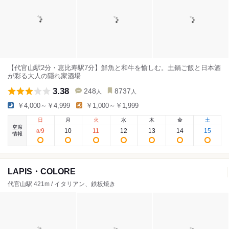
【代官山駅2分・恵比寿駅7分】鮮魚と和牛を愉しむ。土鍋ご飯と日本酒
が彩る大人の隠れ家酒場
3.38
248
8737
人
人
￥4,000～￥4,999
￥1,000～￥1,999
日
月
火
水
木
金
土
空席
9
10
11
12
13
14
15
8
/
情報
LAPIS・COLORE
代官山駅 421m / イタリアン、鉄板焼き