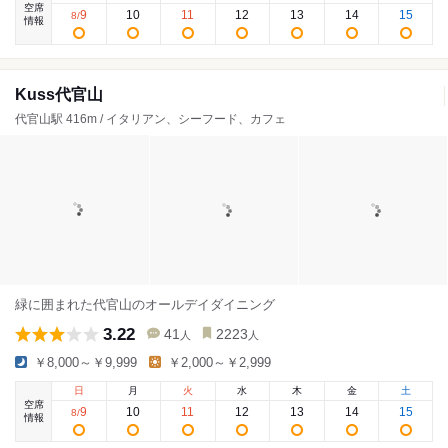
空席
9
10
11
12
13
14
15
8
/
情報
Kuss代官山
代官山駅 416m / イタリアン、シーフード、カフェ
緑に囲まれた代官山のオールデイダイニング
3.22
41
2223
人
人
￥8,000～￥9,999
￥2,000～￥2,999
日
月
火
水
木
金
土
空席
9
10
11
12
13
14
15
8
/
情報