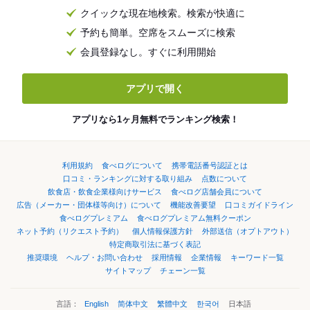
クイックな現在地検索。検索が快適に
予約も簡単。空席をスムーズに検索
会員登録なし。すぐに利用開始
アプリで開く
アプリなら1ヶ月無料でランキング検索！
利用規約
食べログについて
携帯電話番号認証とは
口コミ・ランキングに対する取り組み
点数について
飲食店・飲食企業様向けサービス
食べログ店舗会員について
広告（メーカー・団体様等向け）について
機能改善要望
口コミガイドライン
食べログプレミアム
食べログプレミアム無料クーポン
ネット予約（リクエスト予約）
個人情報保護方針
外部送信（オプトアウト）
特定商取引法に基づく表記
推奨環境
ヘルプ・お問い合わせ
採用情報
企業情報
キーワード一覧
サイトマップ
チェーン一覧
言語：
English
简体中文
繁體中文
한국어
日本語