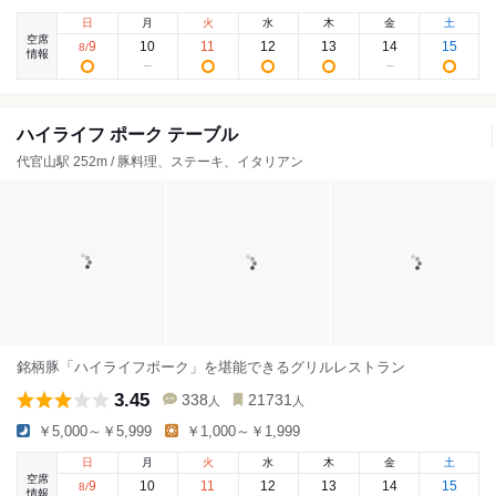
日
月
火
水
木
金
土
空席
9
10
11
12
13
14
15
8
/
情報
ハイライフ ポーク テーブル
代官山駅 252m / 豚料理、ステーキ、イタリアン
銘柄豚「ハイライフポーク」を堪能できるグリルレストラン
3.45
338
21731
人
人
￥5,000～￥5,999
￥1,000～￥1,999
日
月
火
水
木
金
土
空席
9
10
11
12
13
14
15
8
/
情報