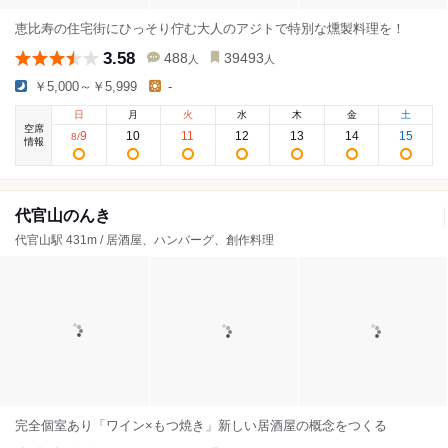
恵比寿の住宅街にひっそり佇む大人のアジトで特別な燻製料理を！
3.58
488
39493
人
人
￥5,000～￥5,999
-
日
月
火
水
木
金
土
空席
9
10
11
12
13
14
15
8
/
情報
代官山のんき
代官山駅 431m / 居酒屋、ハンバーグ、創作料理
完全個室あり「ワイン×もつ焼き」新しい居酒屋の概念をつくる