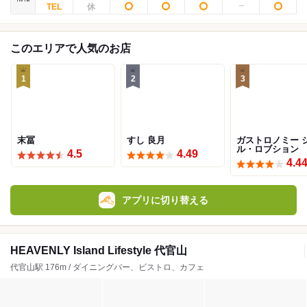
このエリアで人気のお店
1
2
3
末冨
すし 良月
ガストロノミー 
ル・ロブション
4.5
4.49
4.4
アプリに切り替える
HEAVENLY Island Lifestyle 代官山
代官山駅 176m / ダイニングバー、ビストロ、カフェ