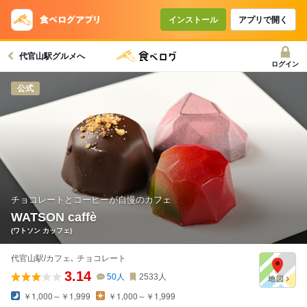
コースで使えるクーポン
戻る
インストール
アプリで開く
代官山駅グルメへ
クーポンを利用せず予約する
ログイン
公式
チョコレートとコーヒーが自慢のカフェ
WATSON caffè
(ワトソン カッフェ)
代官山駅/カフェ､ チョコレート
3.14
50
人
2533
人
￥1,000～￥1,999
￥1,000～￥1,999