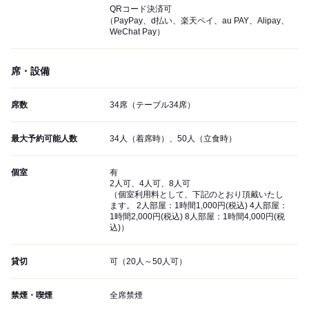
QRコード決済可
（PayPay、d払い、楽天ペイ、au PAY、Alipay、
WeChat Pay）
席・設備
席数
34席（テーブル34席）
最大予約可能人数
34人（着席時）、50人（立食時）
個室
有
2人可、4人可、8人可
（個室利用料として、下記のとおり頂戴いたし
ます。 2人部屋：1時間1,000円(税込) 4人部屋：
1時間2,000円(税込) 8人部屋：1時間4,000円(税
込)）
貸切
可（20人～50人可）
禁煙・喫煙
全席禁煙