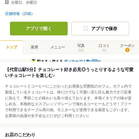
火曜日、水曜日
店舗情報（詳細）
アプリで開く
アプリで保存
写真
口コミ
クーポン
トップ
座席
メニュー
315
50
1
50
貯まる・使える
ディナーで人数×
pt
【代官山駅5分】チョコレート好き必見◎うっとりするような可愛
いチョコレートを楽しむ♪
チョコレートとコーヒーにこだわったお洒落な雰囲気のカフェ。カフェ内で
製造しているチョコレートは、味だけでなく可愛い見た目も魅力です◎定番
に加えて、季節ごとの味わいも取り揃えております。本場イタリアの味が楽
しめる、本格的なエスプレッソマシーンで淹れるコーヒーもどうぞ！フリー
で利用できるテーブル席の他、モニターなど使用できる個室もございます。
企業様の会議や女子会などにぜひご利用ください♪
お店のこだわり