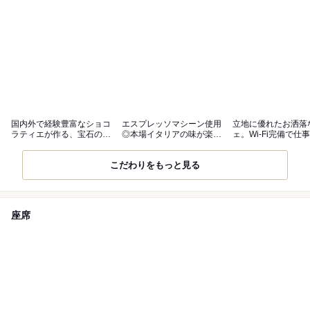
国内外で経験豊富なショコ
エスプレッソマシーン使用
立地に優れたお洒落
ラティエが作る、宝石のよ
◎本場イタリアの味が楽し
ェ。Wi-Fi完備で仕
うなチョコ◆
めるコーヒー
にも◎
こだわりをもっと見る
座席