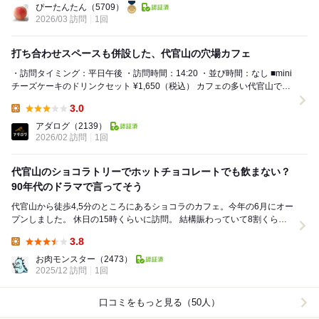
ぴーたんたん
（5709）
2026/03 訪問
1回
打ち合わせスペースも併設した、代官山の穴場カフェ
・訪問タイミング：平日午後 ・訪問時間：14:20 ・並び時間：なし ■mini
チーズケーキのドリンクセット ¥1,650（税込） カフェの多い代官山で、
穴場のカフ...
3.0
Lunch:
アダログ
（2139）
2026/02 訪問
1回
代官山のショコラトリーでホットチョコレートでも飲まない？
90年代のドラマで言ってそう
代官山から徒歩4,5分のところにあるショコラのカフェ。今年の6月にオー
プンしました。 休日の15時くらいに訪問。 結構賑わっていて8割くらい
お客さん入ってました。 奥に個...
3.8
Lunch:
お肉モンスター
（2473）
2025/12 訪問
1回
口コミをもっと見る（50人）