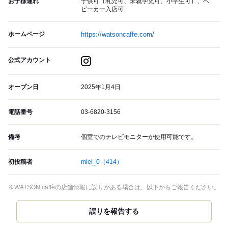
お子様連れ
子供可（乳児可、未就学児可、小学生可）、ベ
ビーカー入店可
ホームページ
https://watsoncaffe.com/
公式アカウント
オープン日
2025年1月4日
電話番号
03-6820-3156
備考
個室でのテレビモニターが使用可能です。
初投稿者
miel_0
（414）
※WATSON caffèの店舗情報に誤りがある場合は、以下からご報告ください。
誤りを報告する