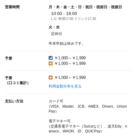
営業時間
月・木・金・土・日・祝日・祝前日・祝後日
10:00 - 18:00
L.O. 料理17:00 ドリンク17:30
火・水
定休日
年末年始は休みです。
￥1,000～￥1,999
予算
￥1,000～￥1,999
￥1,000～￥1,999
予算
（口コミ集計）
利用金額分布を見る
支払い方法
カード可
（VISA、Master、JCB、AMEX、Diners、Union
Pay）
電子マネー可
（交通系電子マネー（Suicaなど）、楽天Edy、n
anaco、WAON、iD、QUICPay）