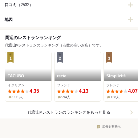
口コミ
（2532）
地図
周辺のレストランランキング
代官山
×
レストラン
のランキング（点数の高いお店）です。
1
2
3
TACUBO
recte
Simplicité
イタリアン
フレンチ
フレンチ
4.35
4.13
4.07
1115人
594人
138人
代官山×レストラン
のランキングをもっと見る
広告を非表示