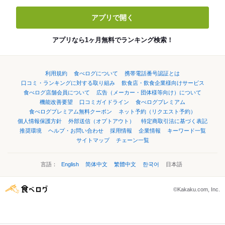
アプリで開く
アプリなら1ヶ月無料でランキング検索！
利用規約
食べログについて
携帯電話番号認証とは
口コミ・ランキングに対する取り組み
飲食店・飲食企業様向けサービス
食べログ店舗会員について
広告（メーカー・団体様等向け）について
機能改善要望
口コミガイドライン
食べログプレミアム
食べログプレミアム無料クーポン
ネット予約（リクエスト予約）
個人情報保護方針
外部送信（オプトアウト）
特定商取引法に基づく表記
推奨環境
ヘルプ・お問い合わせ
採用情報
企業情報
キーワード一覧
サイトマップ
チェーン一覧
言語：
English
简体中文
繁體中文
한국어
日本語
©Kakaku.com, Inc.