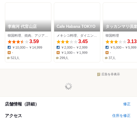
李南河 代官山店
Cafe Habana TOKYO
タッカンマリ倶
代官山店
韓国料理、焼肉、アジア・エスニック
メキシコ料理、ダイニングバー、居酒屋
韓国料理
3.59
3.45
3.13
￥10,000～￥14,999
￥2,000～￥2,999
￥5,000～￥5,999
Dinner:
Dinner:
Dinner:
-
￥1,000～￥1,999
-
Lunch:
Lunch:
Lunch:
521人
299人
37人
広告を非表示
店舗情報（詳細）
修正
アクセス
住所を修正