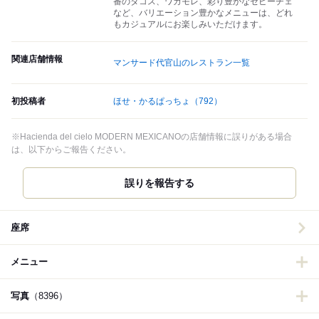
番のタコス、ワカモレ、彩り豊かなセビーチェ
など、バリエーション豊かなメニューは、どれ
もカジュアルにお楽しみいただけます。
関連店舗情報
マンサード代官山のレストラン一覧
初投稿者
ほせ・かるぱっちょ
（792）
※Hacienda del cielo MODERN MEXICANOの店舗情報に誤りがある場合
は、以下からご報告ください。
誤りを報告する
座席
メニュー
写真
（8396）