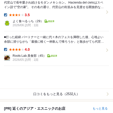
代官山で長年愛され続けるモダンメキシカン。 Hacienda del cieloはスペ
イン語で“空の家”。 その名の通り、代官山の街並みを見渡せる開放的なテ
ラス席が象徴的で...
3.5
Dinner:
よく食べるっち
（29）
2026/06 訪問
1回
■行った経緯 パートナーと一緒に代々木のフェスを満喫した後、心地よい
余韻に浸りながら「最後に軽く一杯飲んで帰ろうか」と散歩がてら代官山
方面へ。夜風に吹かれながらたどり着いたのが、...
4.0
Dinner:
Roots Lab.美食部
（45）
2026/05 訪問
1回
口コミをもっと見る（2532人）
[PR] 近くのアジア・エスニックのお店
もっと見る