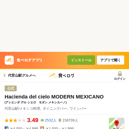
インストール
アプリで開く
代官山駅グルメへ
ログイン
公式
Hacienda del cielo MODERN MEXICANO
(アシエンダ デル シエロ モダン メキシカーノ)
代官山駅/メキシコ料理､ ダイニングバー､ ワインバー
3.49
2532
人
158709
人
￥4,000～￥4,999
￥1,000～￥1,999