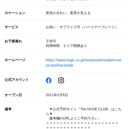
ロケーション
景色がきれい、夜景が見える
サービス
お祝い・サプライズ可（バースデープレート）
お子様連れ
子供可
利用時間、エリア制限あり
ホームページ
https://www.huge.co.jp/restaurant/modern-me
xicano/hacienda
公式アカウント
オープン日
2011年2月6日
備考
▼公式予約サイト『The HUGE CLUB』はこち
ら▼
備考欄のURLよりご予約下さい。
＝＝＝＝＝＝＝＝＝＝＝＝＝＝＝＝＝＝＝＝＝
＝＝＝＝＝＝＝＝＝＝＝＝＝