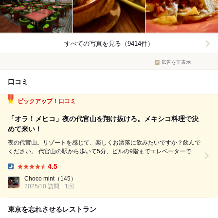
すべての写真を見る（9414件）
広告を非表示
口コミ
ピックアップ！口コミ
「オラ！メヒコ」夜の代官山を翔け抜けろ。メキシコ料理で決
めて来い！
夜の代官山。リゾートを感じて、楽しくお洒落に飲みたいですか？飲んで
ください。 代官山の駅から歩いて5分、ビルの9階までエレベーターで上
がります。 扉が開くと、そこは大人な異国の空間。Hacienda del cielo
4.5
MODERN MEXICANO このお店、電話の音声案内まで渋い。...
Dinner:
Choco mint
（145）
2025/10 訪問
1回
東京を忘れさせるレストラン