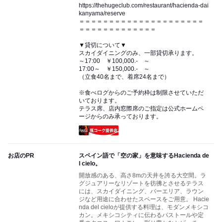
https://thehugeclub.com/restaurant/hacienda-dai
kanyama/reserve
＝＝＝＝＝＝＝＝＝＝＝＝＝＝＝＝＝＝＝＝＝
＝＝＝＝＝＝＝＝＝＝＝＝＝
▼貸切について▼
スカイダイニングのみ、一部貸切承ります。
～17:00 ￥100,000.- ～
17:00～ ￥150,000.- ～
（立食40名まで、着席24名まで）
※食べログからのご予約枠は制限させていただ
いております。
テラス席、店内窓際席のご指定は公式ホームペ
ージからのみ承っております。
瓶コーク提供店
お店のPR
スペイン語で「空の家」を意味するHacienda de
l cielo。
開放感のある、高さ8mの天井を誇る大空間。ラ
グジュアリーなリゾートを彷彿とさせるテラス
には、スカイダイニング、バーエリア、ラウン
ジなど用途に合わせたスペースをご用意。 Hacie
nda del cieloが提供する料理は、モダンメキシコ
カン。メキシコシティに伝わるパストールや定