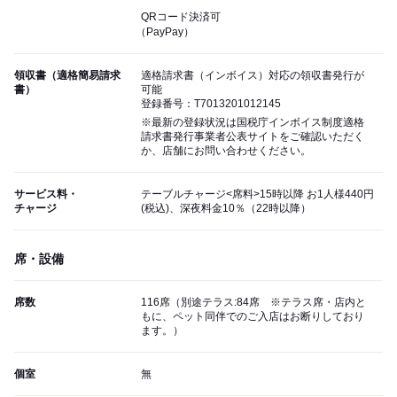
QRコード決済可
（PayPay）
領収書（適格簡易請求
適格請求書（インボイス）対応の領収書発行が
書）
可能
登録番号：T7013201012145
※最新の登録状況は国税庁インボイス制度適格
請求書発行事業者公表サイトをご確認いただく
か、店舗にお問い合わせください。
サービス料・
テーブルチャージ<席料>15時以降 お1人様440円
チャージ
(税込)、深夜料金10％（22時以降）
席・設備
席数
116席（別途テラス:84席 ※テラス席・店内と
もに、ペット同伴でのご入店はお断りしており
ます。）
個室
無