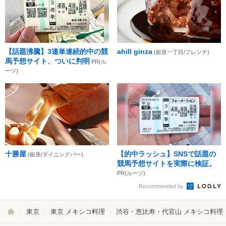
【話題沸騰】3連単連続的中の競
ahill ginza
(銀座一丁目/フレンチ)
馬予想サイト、ついに判明
PR(ル
ーツ)
十勝屋
【的中ラッシュ】SNSで話題の
(銀座/ダイニングバー)
競馬予想サイトを実際に検証。
PR(ルーツ)
Recommended by
東京
東京 メキシコ料理
渋谷・恵比寿・代官山 メキシコ料理