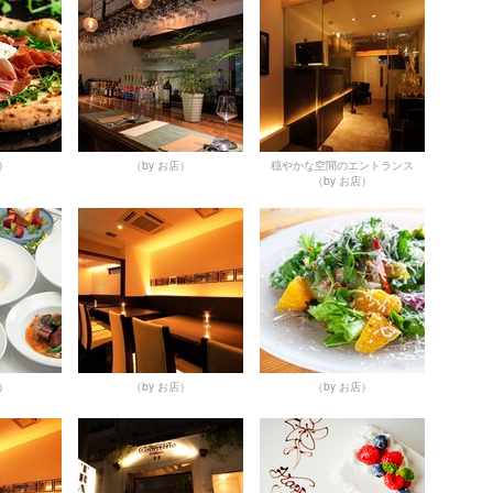
店）
（by お店）
穏やかな空間のエントランス
（by お店）
店）
（by お店）
（by お店）