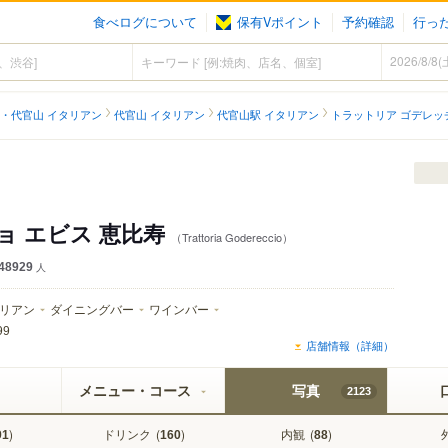
食べログについて
保有Vポイント
予約確認
行っ
・代官山 イタリアン
代官山 イタリアン
代官山駅 イタリアン
トラットリア ゴデレッ
ョ エビス 恵比寿
（Trattoria Godereccio）
48929
人
リアン
ダイニングバー
ワインバー
99
店舗情報（詳細）
メニュー・コース
写真
2123
)
ドリンク
(
)
内観
(
)
91
160
88