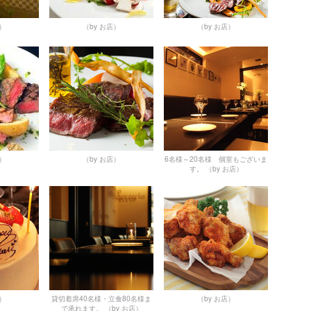
店）
（by お店）
（by お店）
店）
（by お店）
6名様～20名様 個室もございま
す。
（by お店）
店）
貸切着席40名様・立食80名様ま
（by お店）
で承れます。
（by お店）