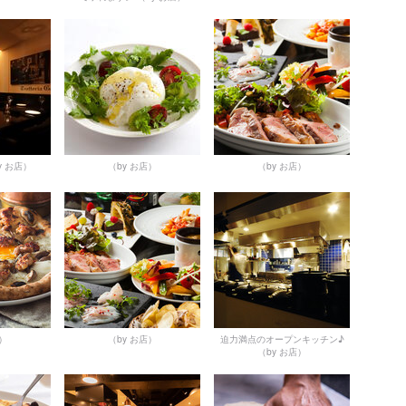
y お店）
（by お店）
（by お店）
店）
（by お店）
迫力満点のオープンキッチン♪
（by お店）