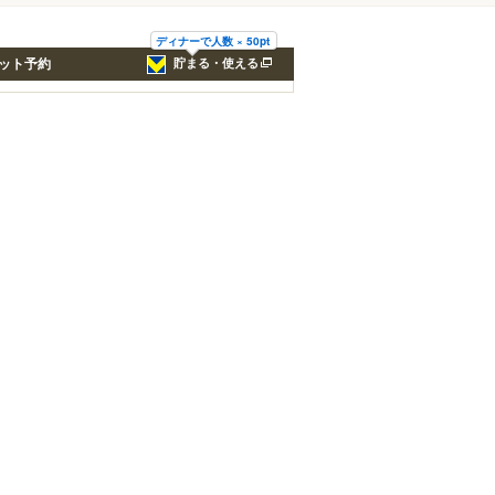
ディナーで人数 × 50pt
ット予約
貯まる・使える