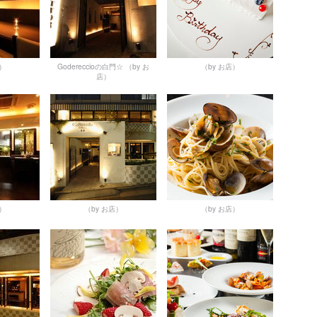
店）
Godereccioの白門☆
（by お
（by お店）
店）
店）
（by お店）
（by お店）