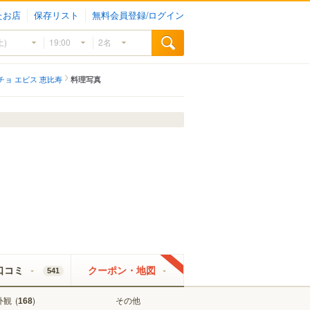
たお店
保存リスト
無料会員登録/ログイン
チョ エビス 恵比寿
料理写真
口コミ
クーポン・地図
541
外観
(
)
その他
168