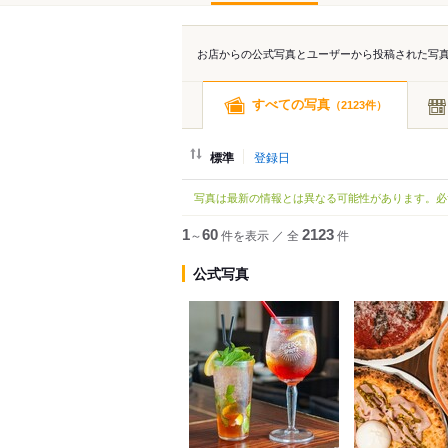
お店からの公式写真とユーザーから投稿された写
すべての写真
（
件）
2123
標準
登録日
写真は最新の情報とは異なる可能性があります。必
1
～
60
件を表示
／
全
2123
件
公式写真