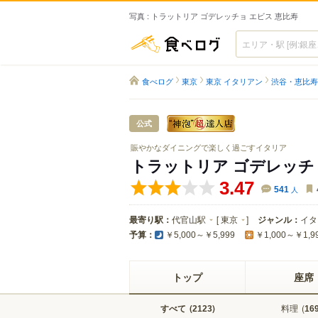
写真 : トラットリア ゴデレッチョ エビス 恵比寿
食べログ
食べログ
東京
東京 イタリアン
渋谷・恵比寿
公式
賑やかなダイニングで楽しく過ごすイタリア
トラットリア ゴデレッチ
3.47
541
人
最寄り駅：
代官山駅
[
東京
]
ジャンル：
イタ
予算：
￥5,000～￥5,999
￥1,000～￥1,9
トップ
座席
すべて
(
)
料理
(
2123
16