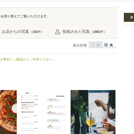
真を切り替えてご覧いただけます。
ネ
お店からの写真
投稿された写真
（
件）
（
件）
142
1981
表示切替
ず事前にご確認の上ご利用ください。