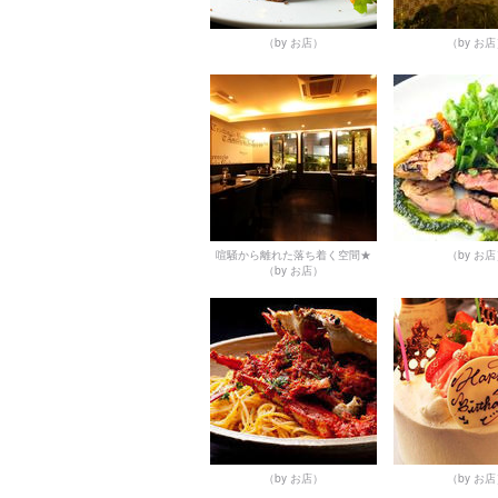
（by お店）
（by お
喧騒から離れた落ち着く空間★
（by お
（by お店）
（by お店）
（by お