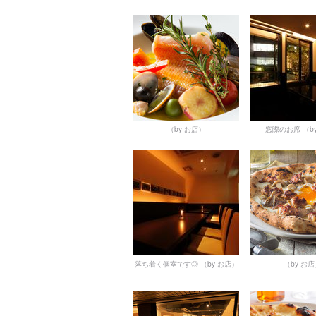
（by お店）
窓際のお席
（b
落ち着く個室です◎
（by お店）
（by お