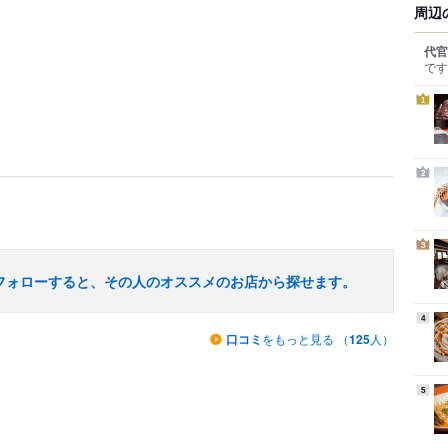
周辺
代官
です
1
2
3
フォローすると、その人のオススメのお店から探せます。
4
口コミ
をもっと見る （
125
人）
5