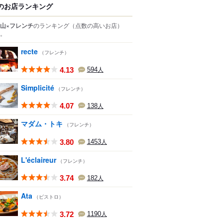
のお店ランキング
山×フレンチ
のランキング
（点数の高いお店）
。
recte
（フレンチ）
4.13
594
人
Simplicité
（フレンチ）
4.07
138
人
マダム・トキ
（フレンチ）
3.80
1453
人
L'éclaireur
（フレンチ）
3.74
182
人
Ata
（ビストロ）
3.72
1190
人