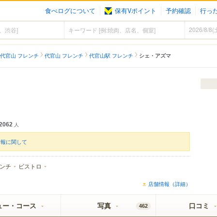
食べログについて
保有Vポイント
予約確認
行っ
代官山 フレンチ
代官山 フレンチ
代官山駅 フレンチ
シェ・アズマ
2062
人
情報に関して
ンチ
ビストロ
店舗情報（詳細）
ュー・コース
写真
口コミ
462