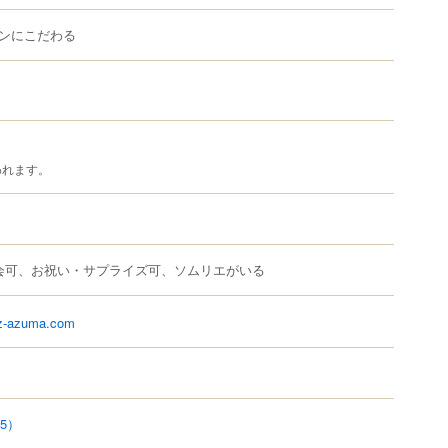
ンにこだわる
われます。
会可、お祝い・サプライズ可、ソムリエがいる
ez-azuma.com
85）