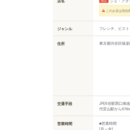
店名
シェ・アズ
閉店
このお店は現在
フレンチ、ビスト
ジャンル
東京都
渋谷区
猿楽
住所
JR渋谷駅西口南改
交通手段
代官山駅から576
■営業時間
営業時間
[月～金]