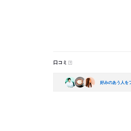
口コミ
？
好みのあう人を