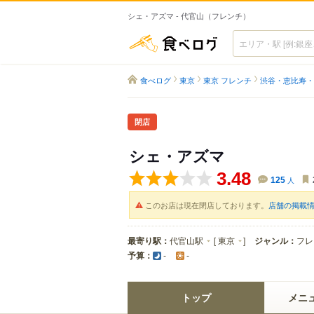
シェ・アズマ - 代官山（フレンチ）
食べログ
食べログ
東京
東京 フレンチ
渋谷・恵比寿・
閉店
シェ・アズマ
3.48
125
人
このお店は現在閉店しております。
店舗の掲載
最寄り駅：
代官山駅
[
東京
]
ジャンル：
フレ
予算：
-
-
トップ
メニ