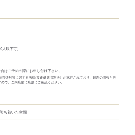
20人以下可）
場合はご予約の際にお申し付け下さい。
り受動喫煙対策に関する法律(改正健康増進法）が施行されており、最新の情報と異
すので、ご来店前に店舗にご確認ください。
落ち着いた空間