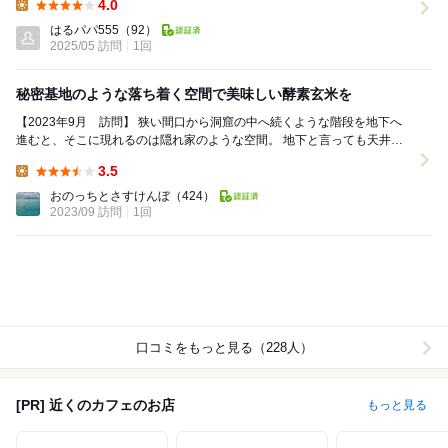
4.0
Lunch:
はるパパ555
（92）
2025/05 訪問
1回
秘密基地のような落ち着く空間で美味しい酵素玄米を
【2023年9月 訪問】 狭い間口から洞窟の中へ続くような階段を地下へ
進むと、そこに現れるのは隠れ家のような空間。 地下と言っても天井が
とても高く圧迫感が無いので、落ち...
3.5
Lunch:
おのっちとさすけんぼ
（424）
2023/09 訪問
1回
口コミをもっと見る（228人）
[PR] 近くのカフェのお店
もっと見る