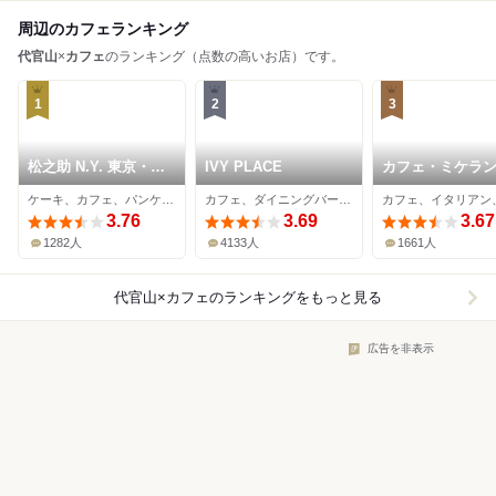
周辺のカフェランキング
代官山
×
カフェ
のランキング（点数の高いお店）です。
1
2
3
松之助 N.Y. 東京・代
IVY PLACE
カフェ・ミケラ
官山店
ロ
ケーキ、カフェ、パンケーキ
カフェ、ダイニングバー、ワインバー
3.76
3.69
3.67
1282人
4133人
1661人
代官山×カフェ
のランキングをもっと見る
広告を非表示