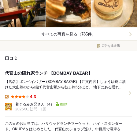
すべての写真を見る（785件）
広告を非表示
口コミ
代官山の隠れ家ランチ 【BOMBAY BAZAR】
【店名】ボンベイバザー (BOMBAY BAZAR) 【注文内容】しょうゆ麹に漬
けた大山鶏のから揚げ 代官山駅から徒歩約5分ほど。 地下にある隠れ家
のようなお店。 店内...
4.3
Lunch:
着ぐるみお兄さん
（4）
2026/01 訪問
1回
この日のお目当ては、ハリウッドランチマーケット、ハイ・スタンダー
ド、OKURAをはじめとした、代官山のショップ巡り。中目黒で電車を降
りたので、中目黒でご飯を食べようとも思ったけど、...