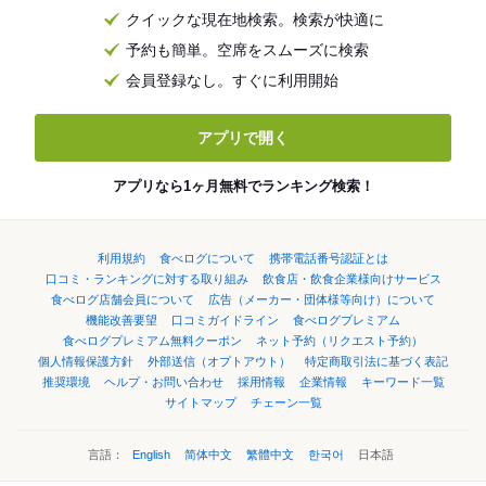
クイックな現在地検索。検索が快適に
予約も簡単。空席をスムーズに検索
会員登録なし。すぐに利用開始
アプリで開く
アプリなら1ヶ月無料でランキング検索！
利用規約
食べログについて
携帯電話番号認証とは
口コミ・ランキングに対する取り組み
飲食店・飲食企業様向けサービス
食べログ店舗会員について
広告（メーカー・団体様等向け）について
機能改善要望
口コミガイドライン
食べログプレミアム
食べログプレミアム無料クーポン
ネット予約（リクエスト予約）
個人情報保護方針
外部送信（オプトアウト）
特定商取引法に基づく表記
推奨環境
ヘルプ・お問い合わせ
採用情報
企業情報
キーワード一覧
サイトマップ
チェーン一覧
言語：
English
简体中文
繁體中文
한국어
日本語