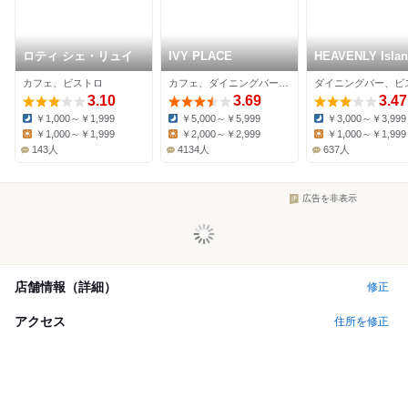
ロティ シェ・リュイ
IVY PLACE
HEAVENLY Isla
Lifestyle 代官山
カフェ、ビストロ
カフェ、ダイニングバー、ワインバー
3.10
3.69
3.47
￥1,000～￥1,999
￥5,000～￥5,999
￥3,000～￥3,999
Dinner:
Dinner:
Dinner:
￥1,000～￥1,999
￥2,000～￥2,999
￥1,000～￥1,999
Lunch:
Lunch:
Lunch:
143人
4134人
637人
広告を非表示
店舗情報（詳細）
修正
アクセス
住所を修正