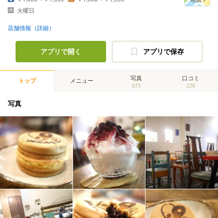
火曜日
店舗情報（詳細）
アプリで開く
アプリで保存
写真
口コミ
トップ
メニュー
673
228
写真