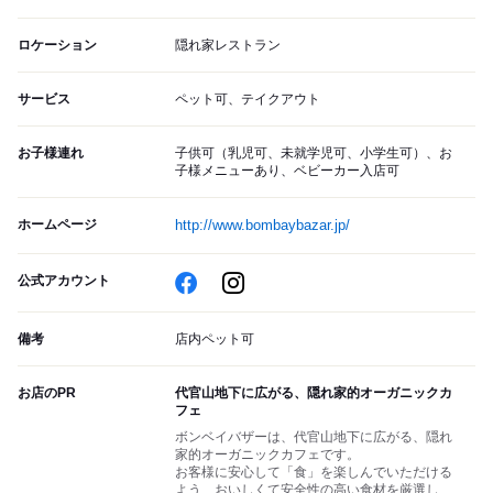
ロケーション
隠れ家レストラン
サービス
ペット可、テイクアウト
お子様連れ
子供可（乳児可、未就学児可、小学生可）、お
子様メニューあり、ベビーカー入店可
ホームページ
http://www.bombaybazar.jp/
公式アカウント
備考
店内ペット可
お店のPR
代官山地下に広がる、隠れ家的オーガニックカ
フェ
ボンベイバザーは、代官山地下に広がる、隠れ
家的オーガニックカフェです。
お客様に安心して「食」を楽しんでいただける
よう、おいしくて安全性の高い食材を厳選し、