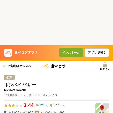
インストール
アプリで開く
代官山駅グルメへ
ログイン
公式
ボンベイバザー
(BOMBAY BAZAR)
代官山駅/カフェ､ スイーツ､ オムライス
3.44
228
人
11517
人
￥1,000～￥1,999
￥1,000～￥1,999