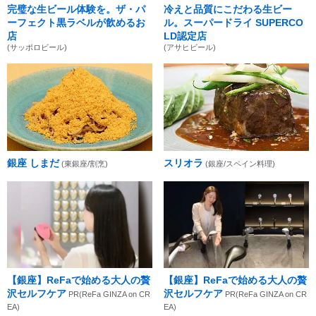
完璧な生ビール体験を。ザ・パ
冷えと品質にこだわる生ビー
ーフェクト黒ラベルが飲めるお
ル。スーパードライ SUPERCO
店
LD認定店
(サッポロビール)
(アサヒビール)
銀座 しまだ
スリオラ
(東銀座/割烹)
(銀座/スペイン料理)
【銀座】ReFaで始める大人の贅
【銀座】ReFaで始める大人の贅
沢セルフケア
沢セルフケア
PR(ReFa GINZA on CR
PR(ReFa GINZA on CR
EA)
EA)