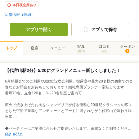
本日夜空席あり
店舗情報（詳細）
アプリで開く
アプリで保存
写真
口コミ
クーポン
トップ
座席
メニュー
1079
285
3
【代官山駅2分】5/20にグランドメニュー新しくしました！
6月懇親会でのご利用や結婚式2次会利用、披露宴や最大20名様の個室での会
食などお問合せお待ちしております！婚礼専属プランナー常駐してます！
着席70名、立食120名 8～20名別室ご案内可
薪火で焼き上げたお肉をシャンデリアが灯る優雅な20世紀クラシックの広々
とした空間で重厚なアンティークとアートに囲まれながら代官山で味わう非
日常。。
◆パーティーはご要望に合わせご提案いたします、遠慮なくご相談くださ
...
続きを読む