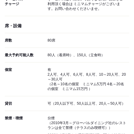
チャージ
利用頂く場合は ミニマムチャージがございま
す。お問い合わせくださいませ。
席・設備
席数
80席
最大予約可能人数
80人（着席時）、150人（立食時）
個室
有
2人可、4人可、6人可、8人可、10～20人可、20
～30人可
（2名～10名の個室 ミニマム5万円 4名～20名
の個室 ミニマム15万円 ）
貸切
可（20人以下可、50人以上可、20人～50人可）
禁煙・喫煙
分煙
（2010年3月～グローバルダイニング社のレスト
ランは全て禁煙（テラスのみ喫煙可））