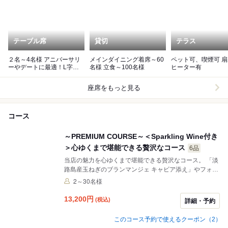
テーブル席
貸切
テラス
２名～4名様 アニバーサリ
メインダイニング着席～60
ペット可、喫煙可 扇風機、
ーやデートに最適！L字ソ
名様 立食～100名様
ヒーター有
ファ席
座席をもっと見る
コース
～PREMIUM COURSE～＜Sparkling Wine付き
＞心ゆくまで堪能できる贅沢なコース
6品
当店の魅力を心ゆくまで堪能できる贅沢なコース。 「淡
路島産玉ねぎのブランマンジェ キャビア添え」やフォア
グラ、牡蠣を盛り込んだ豪華な前菜をはじめ、カリッと
2～30名様
芳ばしい「甘鯛の松笠揚げ」、メインには旨味が凝縮さ
れた「ドライエイジングビーフサーロインのグリル」を
13,200
円
(税込)
詳細・予約
ご用意いたしました。 食後のデザートまで妥協のない特
別なラインナップは、記念日やご接待などの特別な夜に
このコース予約で使えるクーポン（2）
華を添えます。ワインペアリングや飲み放題も追加可能