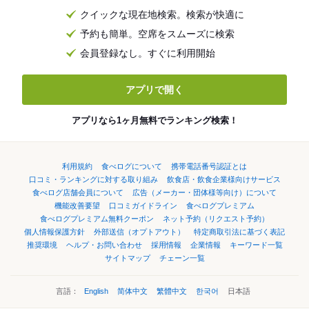
クイックな現在地検索。検索が快適に
予約も簡単。空席をスムーズに検索
会員登録なし。すぐに利用開始
アプリで開く
アプリなら1ヶ月無料でランキング検索！
利用規約
食べログについて
携帯電話番号認証とは
口コミ・ランキングに対する取り組み
飲食店・飲食企業様向けサービス
食べログ店舗会員について
広告（メーカー・団体様等向け）について
機能改善要望
口コミガイドライン
食べログプレミアム
食べログプレミアム無料クーポン
ネット予約（リクエスト予約）
個人情報保護方針
外部送信（オプトアウト）
特定商取引法に基づく表記
推奨環境
ヘルプ・お問い合わせ
採用情報
企業情報
キーワード一覧
サイトマップ
チェーン一覧
言語：
English
简体中文
繁體中文
한국어
日本語