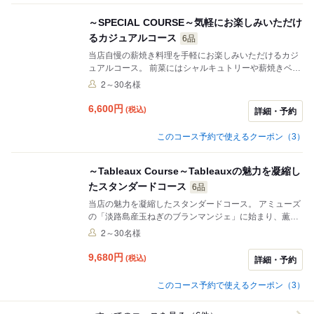
です。
～SPECIAL COURSE～気軽にお楽しみいただけ
るカジュアルコース
6品
当店自慢の薪焼き料理を手軽にお楽しみいただけるカジ
ュアルコース。 前菜にはシャルキュトリーや薪焼きベー
コンのシーザーサラダ、薫香豊かな鰤のクルードをご提
2～30名様
供。続いて「シェフ気まぐれパスタ」を味わった後は、
MEATをお好みにあわせてお選びいただくことができま
6,600
円
(税込)
詳細・予約
す。マグレ鴨や和牛フィレなどへの変更も可能！ カジュ
アルなご会食や普段のディナー、仲間との贅沢な女子会
このコース予約で使えるクーポン（3）
におすすめです。 ※食後のカフェ・アイス付
～Tableaux Course～Tableauxの魅力を凝縮し
たスタンダードコース
6品
当店の魅力を凝縮したスタンダードコース。 アミューズ
の「淡路島産玉ねぎのブランマンジェ」に始まり、薫香
豊かな鰤のクルードや自家製パテ・ド・カンパーニュの
2～30名様
前菜、香ばしく揚げた「甘鯛の松笠揚げ」など素材の旨
味を引き出した逸品が揃います。 メインはお好みに合わ
9,680
円
(税込)
詳細・予約
せて「マグレ鴨のロースト」や「ドライエイジングビー
フ」など自慢の薪焼き肉からお選びいただけます。特別
このコース予約で使えるクーポン（3）
な日のディナーやご会食にぜひご利用ください。 ※食後
のカフェ・デザート付