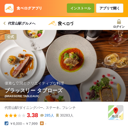
コースで使えるクーポン
戻る
インストール
アプリで開く
代官山駅グルメへ
クーポンを利用せず予約する
ログイン
公式
優雅な空間とクリエイティブな料理
ブラッスリー タブローズ
(BRASSERIE TABLEAUX)
代官山駅/ダイニングバー､ ステーキ､ フレンチ
3.38
285
人
30283
人
￥6,000～￥7,999
-