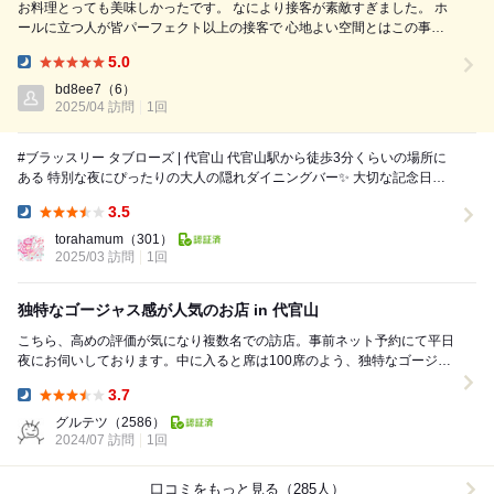
お料理とっても美味しかったです。 なにより接客が素敵すぎました。 ホ
ールに立つ人が皆パーフェクト以上の接客で 心地よい空間とはこの事だ
と思いました。 想像以上にお洒落な店内で少し身構えましたが スタッフ
5.0
の方々があがっている肩を さげてくれました(*´`)！！ ほんとーーーに感
Dinner:
動的だったので 次は記念日だとか、特別な日に来たいなと！ ご馳走様で
bd8ee7
（6）
した。
2025/04 訪問
1回
#ブラッスリー タブローズ | 代官山 代官山駅から徒歩3分くらいの場所に
ある 特別な夜にぴったりの大人の隠れダイニングバー✨ 大切な記念日や
特別なディナーにおすすめ！ ...
3.5
Dinner:
torahamum
（301）
2025/03 訪問
1回
独特なゴージャス感が人気のお店 in 代官山
こちら、高めの評価が気になり複数名での訪店。事前ネット予約にて平日
夜にお伺いしております。中に入ると席は100席のよう、独特なゴージャ
ス感が人気の代官山のダイニングバーです。 ...
3.7
Dinner:
グルテツ
（2586）
2024/07 訪問
1回
口コミをもっと見る（285人）