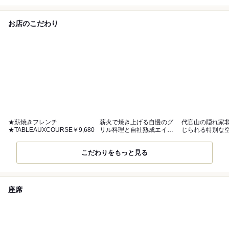
お店のこだわり
★薪焼きフレンチ
薪火で焼き上げる自慢のグ
代官山の隠れ家
★TABLEAUXCOURSE￥9,680
リル料理と自社熟成エイジ
じられる特別な
ングビーフ
こだわりをもっと見る
座席