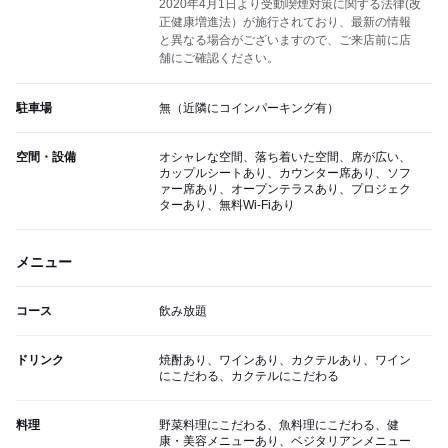
2020年4月1日より受動喫煙対策に関する法律(改
正健康増進法）が施行されており、最新の情報
と異なる場合がございますので、ご来店前に店
舗にご確認ください。
駐車場
無（近隣にコインパーキング有）
空間・設備
オシャレな空間、落ち着いた空間、席が広い、
カップルシートあり、カウンター席あり、ソフ
ァー席あり、オープンテラスあり、プロジェク
ターあり、無料Wi-Fiあり
メニュー
コース
飲み放題
ドリンク
焼酎あり、ワインあり、カクテルあり、ワイン
にこだわる、カクテルにこだわる
料理
野菜料理にこだわる、魚料理にこだわる、健
康・美容メニューあり、ベジタリアンメニュー