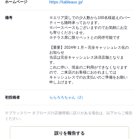
ホームページ
https://tableaux.jp/
備考
※エリア貸しでの少人数から100名様超えのパー
ティーも随時承っております。
※バースペースもございますのでお気軽にお立
ち寄りくださいませ。
※テラス席に限りペットとの同伴可能です
【重要】2024年１月～完全キャッシュレス化の
お知らせ
当店は完全キャッシュレス決済店舗となりま
す。
これに伴い、現金のご利用ができなくなります
ので、ご来店のお客様におかれましては
キャッシュレスでのお支払いのご準備をお願い
申し上げます。
初投稿者
ららろろちゃん
（2）
※ブラッスリー タブローズの店舗情報に誤りがある場合は、以下からご報告
ください。
誤りを報告する