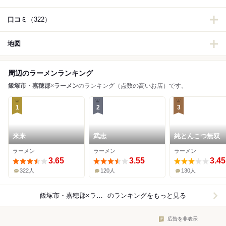
口コミ
（322）
地図
周辺のラーメンランキング
飯塚市・嘉穂郡
×
ラーメン
のランキング（点数の高いお店）です。
1
2
3
来来
武志
純とんこつ無双
ラーメン
ラーメン
ラーメン
3.65
3.55
3.45
322人
120人
130人
飯塚市・嘉穂郡×ラーメン
のランキングをもっと見る
広告を非表示