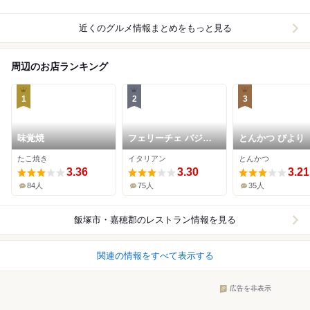
近くのグルメ情報まとめをもっと見る
周辺のお店ランキング
1
2
3
味覚焼
フェリーチェ バジル
とんかつ びより
飯塚店
たこ焼き
イタリアン
とんかつ
3.36
3.30
3.21
84人
75人
35人
飯塚市・嘉穂郡
のレストラン情報を見る
関連の情報をすべて表示する
広告を非表示