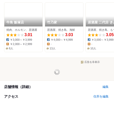
牛角 飯塚店
竹乃家
居酒屋 二代目 き
焼肉、ホルモン、居酒屋
居酒屋、焼き鳥、海鮮
居酒屋、焼き鳥、も
3.01
3.03
3.05
￥3,000～￥3,999
￥4,000～￥4,999
￥3,000～￥3,999
Dinner:
Dinner:
Dinner:
￥2,000～￥2,999
-
-
Lunch:
Lunch:
Lunch:
8人
13人
10人
広告を非表示
店舗情報（詳細）
編集
アクセス
住所を編集