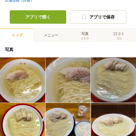
店舗情報（詳細）
アプリで開く
アプリで保存
写真
口コミ
トップ
メニュー
1419
322
写真