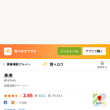
インストール
アプリで開く
新飯塚駅グルメへ
ログイン
来来
(ライライ)
新飯塚駅/ラーメン
3.65
322
人
24134
人
-
～￥999