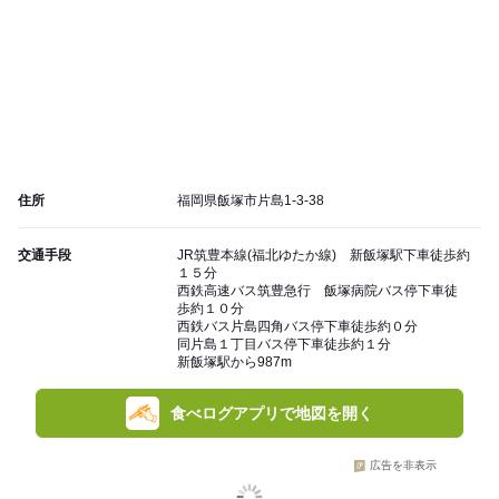
住所
福岡県飯塚市片島1-3-38
交通手段
JR筑豊本線(福北ゆたか線) 新飯塚駅下車徒歩約
１５分
西鉄高速バス筑豊急行 飯塚病院バス停下車徒
歩約１０分
西鉄バス片島四角バス停下車徒歩約０分
同片島１丁目バス停下車徒歩約１分
新飯塚駅から987m
食べログアプリで地図を開く
広告を非表示