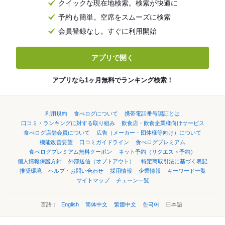
クイックな現在地検索。検索が快適に
予約も簡単。空席をスムーズに検索
会員登録なし。すぐに利用開始
アプリで開く
アプリなら1ヶ月無料でランキング検索！
利用規約
食べログについて
携帯電話番号認証とは
口コミ・ランキングに対する取り組み
飲食店・飲食企業様向けサービス
食べログ店舗会員について
広告（メーカー・団体様等向け）について
機能改善要望
口コミガイドライン
食べログプレミアム
食べログプレミアム無料クーポン
ネット予約（リクエスト予約）
個人情報保護方針
外部送信（オプトアウト）
特定商取引法に基づく表記
推奨環境
ヘルプ・お問い合わせ
採用情報
企業情報
キーワード一覧
サイトマップ
チェーン一覧
言語：
English
简体中文
繁體中文
한국어
日本語