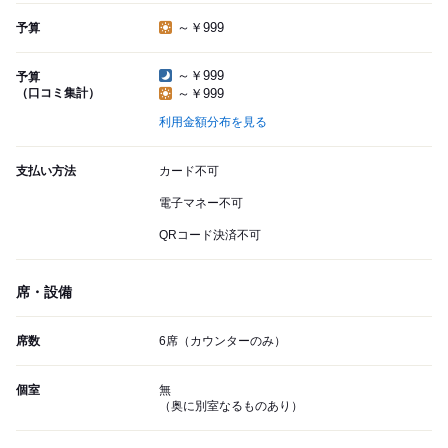
～￥999
予算
～￥999
予算
（口コミ集計）
～￥999
利用金額分布を見る
支払い方法
カード不可
電子マネー不可
QRコード決済不可
席・設備
席数
6席（カウンターのみ）
個室
無
（奥に別室なるものあり）