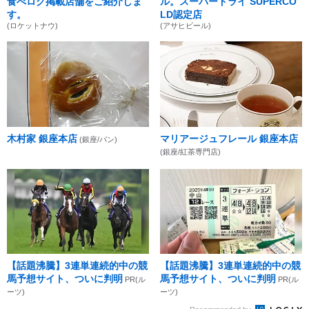
食べログ掲載店舗をご紹介しま
ル。スーパードライ SUPERCO
す。
LD認定店
(ロケットナウ)
(アサヒビール)
木村家 銀座本店
マリアージュフレール 銀座本店
(銀座/パン)
(銀座/紅茶専門店)
【話題沸騰】3連単連続的中の競
【話題沸騰】3連単連続的中の競
馬予想サイト、ついに判明
馬予想サイト、ついに判明
PR(ル
PR(ル
ーツ)
ーツ)