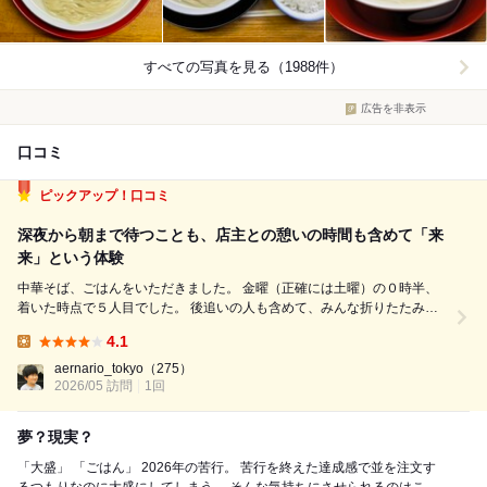
すべての写真を見る（1988件）
広告を非表示
口コミ
ピックアップ！口コミ
深夜から朝まで待つことも、店主との憩いの時間も含めて「来
来」という体験
中華そば、ごはんをいただきました。 金曜（正確には土曜）の０時半、
着いた時点で５人目でした。 後追いの人も含めて、みんな折りたたみ椅
子を持ってきていて、自分だけ地べたに座りながら開店を待つことになり
4.1
ました。雨の予報があったので、どうか降らないでほしいと祈りながら。
Lunch:
どうみても写真か...
aernario_tokyo
（275）
2026/05 訪問
1回
夢？現実？
「大盛」 「ごはん」 2026年の苦行。 苦行を終えた達成感で並を注文す