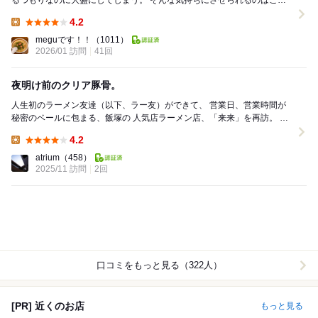
るつもりなのに大盛にしてしまう。 そんな気持ちにさせられるのはここ
だけ。 もはやもう味なんて分...
4.2
Lunch:
meguです！！
（1011）
2026/01 訪問
41回
夜明け前のクリア豚骨。
人生初のラーメン友達（以下、ラー友）ができて、 営業日、営業時間が
秘密のベールに包まる、飯塚の 人気店ラーメン店、「来来」を再訪。 カ
ウンター６席のみで、総入替制。（１巡...
4.2
Lunch:
atrium
（458）
2025/11 訪問
2回
口コミをもっと見る（322人）
[PR] 近くのお店
もっと見る