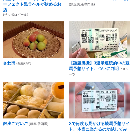
ーフェクト黒ラベルが飲めるお
(銀座/紅茶専門店)
店
(サッポロビール)
さわ田
【話題沸騰】3連単連続的中の競
(銀座/寿司)
馬予想サイト、ついに判明
PR(ル
ーツ)
銀座ごだいご
Xで何度も見かける競馬予想サイ
(銀座/居酒屋)
ト、本当に当たるのか試してみ