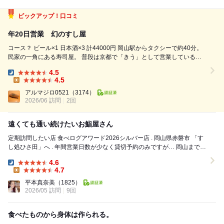
ピックアップ！口コミ
年20日営業 幻のすし屋
コース？ ビール×1 日本酒×3 計44000円 岡山駅からタクシーで約40分。
民家の一角にある寿司屋。 普段は京都で「きう」として営業しているの
で、こちらの店は年に20回程の営業になります。 握り前に2品。 「蒸し
4.5
鮑 蒸しウニ」「メヒカリの風干し」 握りは15貫...
Dinner:
4.5
Lunch:
アルマジロ0521
（3174）
2026/06 訪問
2回
遠くても通い続けたいお鮨屋さん
定期訪問したい店 食べログアワード2026シルバー店 . 岡山県赤磐市 「す
し処ひさ田」へ . 年間営業日数が少なく貸切予約のみですが… 岡山まで食
べに行く価値ありの...
4.6
Dinner:
4.7
Lunch:
平本真奈美
（1825）
2026/05 訪問
9回
食べたものから身体は作られる。