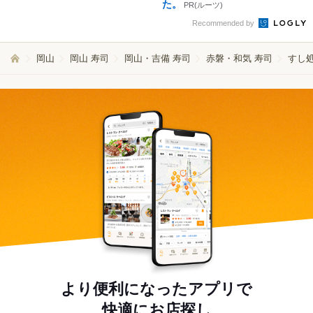
た。
PR(ルーツ)
Recommended by
岡山
岡山 寿司
岡山・吉備 寿司
赤磐・和気 寿司
すし処
より便利になったアプリで
快適にお店探し