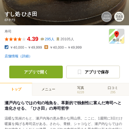
すし処 ひさ田
(ひさだ)
寿司
4.39
295
人
20105
人
￥40,000～￥49,999
￥40,000～￥49,999
店舗情報（詳細）
アプリで開く
アプリで保存
写真
口コミ
トップ
メニュー
6228
295
瀬戸内ならではの旬の地魚を、革新的で独創性に富んだ寿司へと
進化させる、「ひさ田」の寿司哲学
温暖な気候のもと、瀬戸内海の恵み豊かな岡山県。ここに、1週間に3日だけ
暖簾を掲げる寿司店がある。さわら、青鰻、シャコなど、瀬戸内ならではの