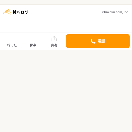
©Kakaku.com, Inc.
電話
行った
保存
共有