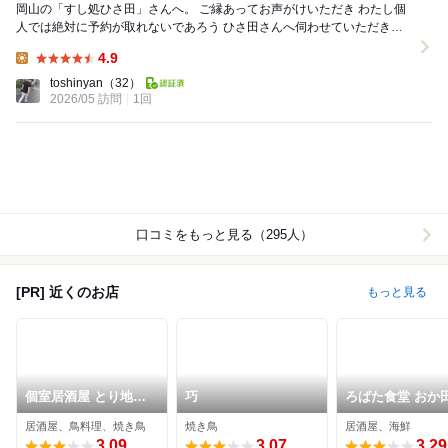
岡山の「すし処ひさ田」さんへ。 ご縁あってお声がけいただき わたし個
人では絶対に予約が取れないであろう ひさ田さんへ伺わせていただきま
した。 寿司って、 つい...
4.9
Lunch:
toshinyan
（32）
2026/05 訪問
1回
口コミをもっと見る（295人）
[PR] 近くのお店
もっと見る
個室居酒屋 とり地蔵
巧
ろばた食堂 おか
岡山柳町店
居酒屋、鳥料理、焼き鳥
焼き鳥
居酒屋、海鮮
3.09
3.07
3.29