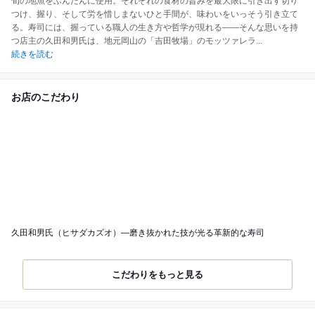
旬の地魚をふんだんに使用。それぞれの食材の旨みを最大限に引き出す切り
つけ、握り、そして労を惜しまないひと手間が、味わいをいっそう引き立て
る。寿司には、握っている職人の生き方や哲学が現れる――そんな思いを持
つ店主の久田和男氏は、地元岡山の「吉田牧場」のモッツァレラ
...
続きを読む
お店のこだわり
久田和男氏（ヒサダカズオ）―磨き抜かれた技が光る革新的な寿司
こだわりをもっと見る