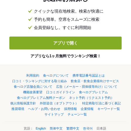
クイックな現在地検索。検索が快適に
予約も簡単。空席をスムーズに検索
会員登録なし。すぐに利用開始
アプリで開く
アプリなら1ヶ月無料でランキング検索！
利用規約
食べログについて
携帯電話番号認証とは
口コミ・ランキングに対する取り組み
飲食店・飲食企業様向けサービス
食べログ店舗会員について
広告（メーカー・団体様等向け）について
機能改善要望
口コミガイドライン
食べログプレミアム
食べログプレミアム無料クーポン
ネット予約（リクエスト予約）
個人情報保護方針
外部送信（オプトアウト）
特定商取引法に基づく表記
推奨環境
ヘルプ・お問い合わせ
採用情報
企業情報
キーワード一覧
サイトマップ
チェーン一覧
言語：
English
简体中文
繁體中文
한국어
日本語