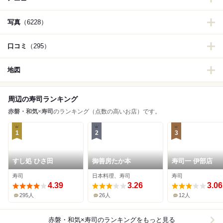
写真
（6228）
口コミ
（295）
地図
周辺の寿司ランキング
赤磐・和気
×
寿司
のランキング（点数の高いお店）です。
1
2
3
すし処 ひさ田
御善房たか本
寿司一 伊部店
寿司
日本料理、寿司
寿司
4.39
3.26
3.06
295人
26人
12人
赤磐・和気×寿司
のランキングをもっと見る