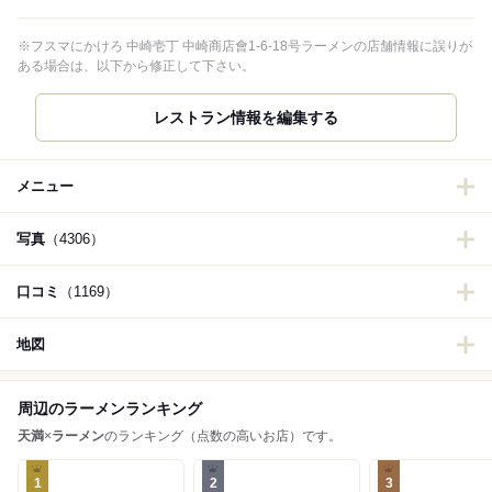
※フスマにかけろ 中崎壱丁 中崎商店會1-6-18号ラーメンの店舗情報に誤りが
ある場合は、以下から修正して下さい。
レストラン情報を編集する
メニュー
写真
（4306）
口コミ
（1169）
地図
周辺のラーメンランキング
天満
×
ラーメン
のランキング（点数の高いお店）です。
1
2
3