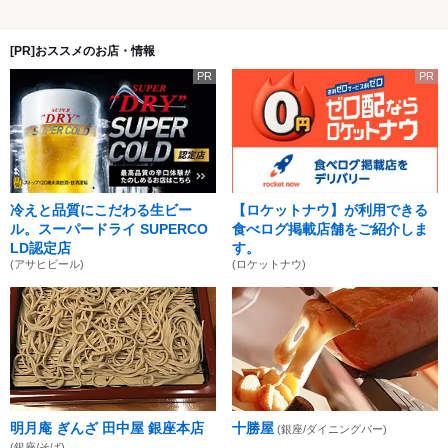
[PR]おススメのお店・情報
PR
PR
冷えと品質にこだわる生ビー
【ロケットナウ】が利用できる
ル。スーパードライ SUPERCO
食べログ掲載店舗をご紹介しま
LD認定店
す。
(アサヒビール)
(ロケットナウ)
明月庵 ぎんざ 田中屋 銀座本店
十勝屋
(銀座/ダイニングバー)
(銀座/そば)