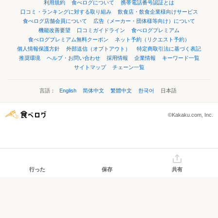
利用規約
食べログについて
携帯電話番号認証とは
口コミ・ランキングに対する取り組み
飲食店・飲食企業様向けサービス
食べログ店舗会員について
広告（メーカー・団体様等向け）について
機能改善要望
口コミガイドライン
食べログプレミアム
食べログプレミアム無料クーポン
ネット予約（リクエスト予約）
個人情報保護方針
外部送信（オプトアウト）
特定商取引法に基づく表記
推奨環境
ヘルプ・お問い合わせ
採用情報
企業情報
キーワード一覧
サイトマップ
チェーン一覧
言語：
English
简体中文
繁體中文
한국어
日本語
©Kakaku.com, Inc.
行った
保存
共有