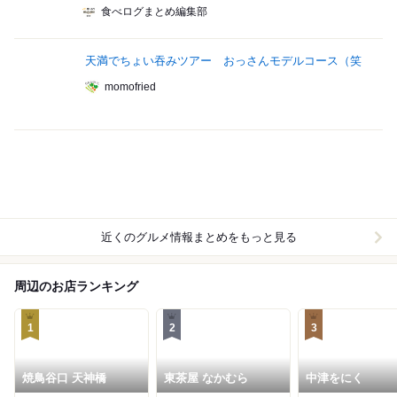
食べログまとめ編集部
天満でちょい吞みツアー おっさんモデルコース（笑
momofried
近くのグルメ情報まとめをもっと見る
周辺のお店ランキング
1
2
3
焼鳥谷口 天神橋
東茶屋 なかむら
中津をにく