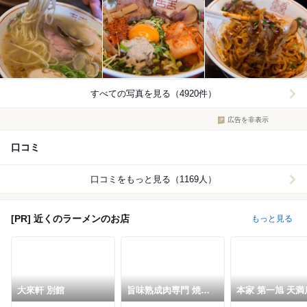
すべての写真を見る（4920件）
広告を非表示
口コミ
口コミをもっと見る（1169人）
[PR] 近くのラーメンのお店
もっと見る
大來軒 別館
旨味熟成肉専門 焼肉
本家 第一旭 天満
ふじ山